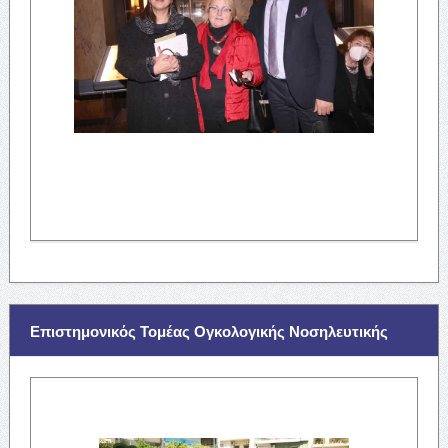
Επιστημονικός Τομέας Ογκολογικής Νοσηλευτικής