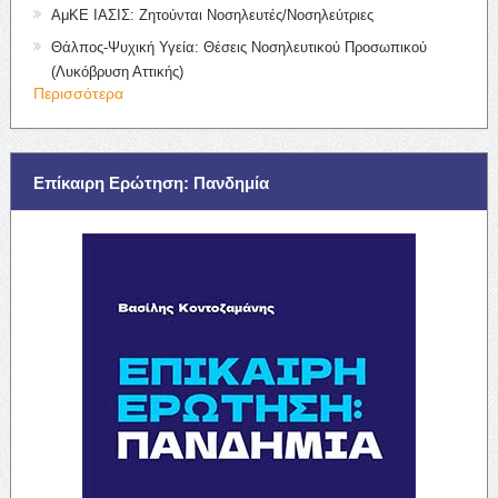
ΑμΚΕ ΙΑΣΙΣ: Ζητούνται Νοσηλευτές/Νοσηλεύτριες
Θάλπος-Ψυχική Υγεία: Θέσεις Νοσηλευτικού Προσωπικού
(Λυκόβρυση Αττικής)
Περισσότερα
Επίκαιρη Ερώτηση: Πανδημία