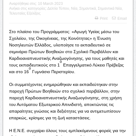
Αναρτήθηκε στις:
10 March 2023
Ανήκει στις κατηγορίες:
Δελτία Τύπου
,
Νέα
,
Σημαντικά
,
Σημαντικά Νέα
,
Τελευταίες Εξελίξεις
Print
Email
Στο πλαίσιο του Προγράμματος: «Αγωγή Υγείας μέσω του
Σχολείου, της Οικογένειας, της Κοινότητας» η Ένωση
Νοσηλευτών Ελλάδος, υλοποίησε το εκπαιδευτικό σε
σεμινάριο Πρώτων Βοηθειών στο Σχολικό Περιβάλλον και
Καρδιοαναπνευστικής Αναζωογόνησης, για τους μαθητές και
ο
τους εκπαιδευτικούς στο 1
Επαγγελματικό Λύκειο Πρέβεζας
ο
και στο 16
Γυμνάσιο Περιστερίου.
Οι συμμετέχοντες ενημερώθηκαν και εκπαιδεύτηκαν στην
παροχή Πρώτων Βοηθειών στο σχολικό περιβάλλον, στην
παροχή Καρδιοαναπνευστικής Αναζωογόνησης, στη χρήση
του Αυτόματου Εξωτερικού Απινιδιστή, αποκτώντας τις
απαραίτητες γνώσεις και δεξιότητες για να αντιμετωπίσουν
επαρκώς, κρίσιμες για τη ζωή καταστάσεις.
Η Ε.Ν.Ε. συγχαίρει όλους τους εμπλεκόμενους φορείς για την