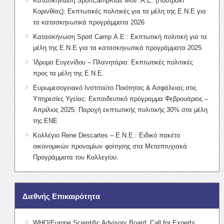
Κατασκήνωση SportCampKids Μον. Α.Ε. (Λουτράκι
Κορινθίας): Εκπτωτικές πολιτικές για τα μέλη της Ε.Ν.Ε για
τα κατασκηνωτικά προγράμματα 2026
Κατασκήνωση Sport Camp Α.Ε.: Εκπτωτική πολιτική για τα
μέλη της Ε.Ν.Ε για τα κατασκηνωτικά προγράμματα 2025
Ίδρυμα Ευγενίδου – Πλανητάριο: Εκπτωτικές πολιτικές
προς τα μέλη της Ε.Ν.Ε.
Ευρωμεσογειακό Ινστιτούτο Ποιότητας & Ασφάλειας στις
Υπηρεσίες Υγείας: Εκπαιδευτικό πρόγραμμα Φεβρουάριος –
Απρίλιος 2025: Παροχή εκπτωτικής πολιτικής 30% στα μέλη
της ΕΝΕ
Κολλέγιο Rene Descartes – Ε.Ν.Ε.: Ειδικό πακέτο
οικονομικών προνομίων φοίτησης στα Μεταπτυχιακά
Προγράμματα του Κολλεγίου.
Διεθνής Επικαιρότητα
WHO/Europe Scientific Advisory Board: Call for Experts