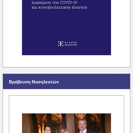
Βράβευση Νοσηλευτών