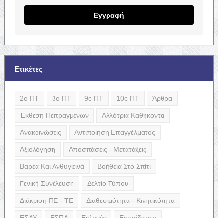
Εγγραφή
Ετικέτες
2ο ΠΤ
3ο ΠΤ
9ο ΠΤ
10ο ΠΤ
Άρθρα
Έκθεση Πεπραγμένων
Αλλότρια Καθήκοντα
Ανακοινώσεις
Αντιποίηση Επαγγέλματος
Αξιολόγηση
Αποσπάσεις - Μετατάξεις
Βαρέα Και Ανθυγιεινά
Βοήθεια Στο Σπίτι
Γενική Συνέλευση
Δελτίο Τύπου
Διάκριση ΠΕ - ΤΕ
Διαθεσιμότητα - Κινητικότητα
ΕΣΔΥ
ΕΣΠΑ
Εκλογές
Εκπαίδευση