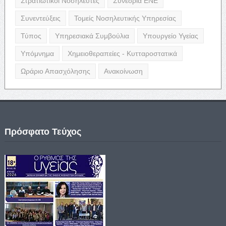
Στρατιωτικοί Νοσηλευτές
Συνέδρια ΕΝΕ
Συνεντεύξεις
Τομείς Νοσηλευτικής Υπηρεσίας
Τύπος
Υπηρεσιακά Συμβούλια
Υπουργείο Υγείας
Υπόμνημα
Χημειοθεραπείες - Κυτταροστατικά
Ωράριο Απασχόλησης
Ανακοίνωση
Πρόσφατο Τεύχος