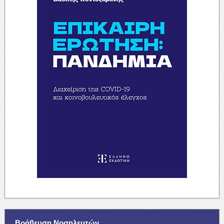
Βράβευση Νοσηλευτών