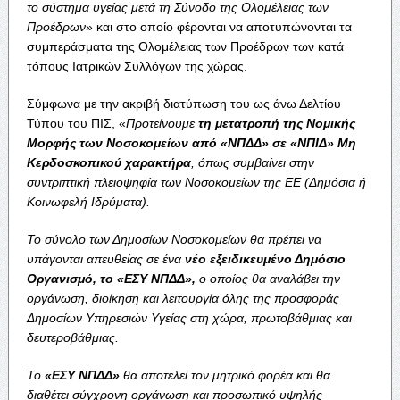
το σύστημα υγείας μετά τη Σύνοδο της Ολομέλειας των
Προέδρων
» και στο οποίο φέρονται να αποτυπώνονται τα
συμπεράσματα της Ολομέλειας των Προέδρων των κατά
τόπους Ιατρικών Συλλόγων της χώρας.
Σύμφωνα με την ακριβή διατύπωση του ως άνω Δελτίου
Τύπου του ΠΙΣ, «
Προτείνουμε
τη μετατροπή της Νομικής
Μορφής των Νοσοκομείων από «ΝΠΔΔ» σε «ΝΠΙΔ» Μη
Κερδοσκοπικού χαρακτήρα
, όπως συμβαίνει στην
συντριπτική πλειοψηφία των Νοσοκομείων της ΕΕ (Δημόσια ή
Κοινωφελή Ιδρύματα).
Το σύνολο των Δημοσίων Νοσοκομείων θα πρέπει να
υπάγονται απευθείας σε ένα
νέο εξειδικευμένο Δημόσιο
Οργανισμό, το «ΕΣΥ ΝΠΔΔ»,
ο οποίος θα αναλάβει την
οργάνωση, διοίκηση και λειτουργία όλης της προσφοράς
Δημοσίων Υπηρεσιών Υγείας στη χώρα, πρωτοβάθμιας και
δευτεροβάθμιας.
Το
«ΕΣΥ ΝΠΔΔ»
θα αποτελεί τον μητρικό φορέα και θα
διαθέτει σύγχρονη οργάνωση και προσωπικό υψηλής