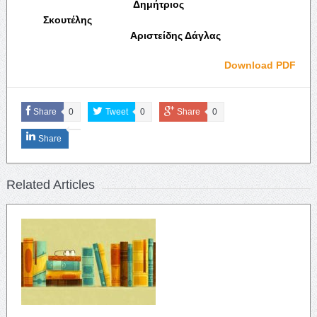
Δημήτριος
Σκουτέλης
Αριστείδης Δάγλας
Download PDF
Share
0
Tweet
0
Share
0
Share
Related Articles