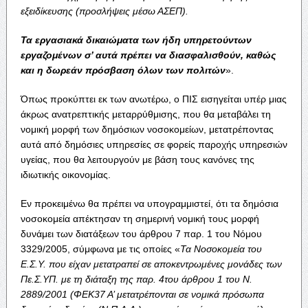
εξειδίκευσης (προσλήψεις μέσω ΑΣΕΠ).
Τα εργασιακά δικαιώματα των ήδη υπηρετούντων
εργαζομένων σ’ αυτά πρέπει να διασφαλισθούν, καθώς
και η δωρεάν πρόσβαση όλων των πολιτών
».
Όπως προκύπτει εκ των ανωτέρω, ο ΠΙΣ εισηγείται υπέρ μιας
άκρως ανατρεπτικής μεταρρύθμισης, που θα μεταβάλει τη
νομική μορφή των δημόσιων νοσοκομείων, μετατρέποντας
αυτά από δημόσιες υπηρεσίες σε φορείς παροχής υπηρεσιών
υγείας, που θα λειτουργούν με βάση τους κανόνες της
ιδιωτικής οικονομίας.
Εν προκειμένω θα πρέπει να υπογραμμιστεί, ότι τα δημόσια
νοσοκομεία απέκτησαν τη σημερινή νομική τους μορφή
δυνάμει των διατάξεων του άρθρου 7 παρ. 1 του Νόμου
3329/2005, σύμφωνα με τις οποίες «
Τ
α Νοσοκομεία του
Ε.Σ.Υ. που είχαν μετατραπεί σε αποκεντρωμένες μονάδες των
Πε.Σ.ΥΠ. με τη διάταξη της παρ. 4του άρθρου 1 του Ν.
2889/2001 (ΦΕΚ37 Α’ μετατρέπονται σε νομικά πρόσωπα