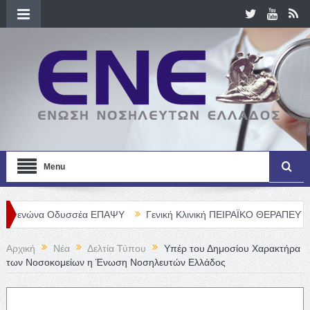
Menu
 Οδυσσέα ΕΠΑΨΥ
Γενική Κλινική ΠΕΙΡΑΪΚΟ ΘΕΡΑΠΕΥΤΗΡΙΟ Α. Ε. –
Αρχική
Νέα
Δελτία Τύπου
Υπέρ του Δημοσίου Χαρακτήρα
των Νοσοκομείων η Ένωση Νοσηλευτών Ελλάδος