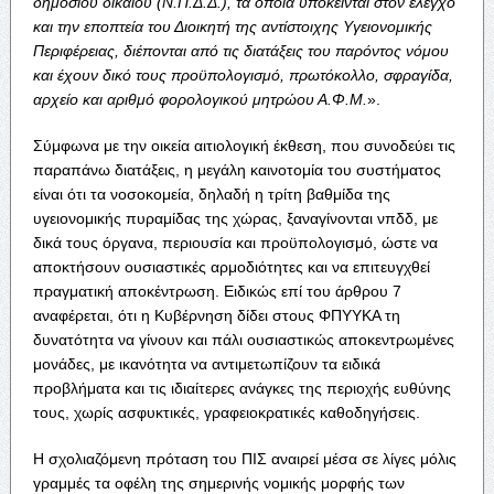
δημοσίου δικαίου (Ν.Π.Δ.Δ.), τα οποία υπόκεινται στον έλεγχο
και την εποπτεία του Διοικητή της αντίστοιχης Υγειονομικής
Περιφέρειας, διέπονται από τις διατάξεις του παρόντος νόμου
και έχουν δικό τους προϋπολογισμό, πρωτόκολλο, σφραγίδα,
αρχείο και αριθμό φορολογικού μητρώου Α.Φ.Μ.
».
Σύμφωνα με την οικεία αιτιολογική έκθεση, που συνοδεύει τις
παραπάνω διατάξεις, η μεγάλη καινοτομία του συστήματος
είναι ότι τα νοσοκομεία, δηλαδή η τρίτη βαθμίδα της
υγειονομικής πυραμίδας της χώρας, ξαναγίνονται νπδδ, με
δικά τους όργανα, περιουσία και προϋπολογισμό, ώστε να
αποκτήσουν ουσιαστικές αρμοδιότητες και να επιτευγχθεί
πραγματική αποκέντρωση. Ειδικώς επί του άρθρου 7
αναφέρεται, ότι η Κυβέρνηση δίδει στους ΦΠΥΥΚΑ τη
δυνατότητα να γίνουν και πάλι ουσιαστικώς αποκεντρωμένες
μονάδες, με ικανότητα να αντιμετωπίζουν τα ειδικά
προβλήματα και τις ιδιαίτερες ανάγκες της περιοχής ευθύνης
τους, χωρίς ασφυκτικές, γραφειοκρατικές καθοδηγήσεις.
Η σχολιαζόμενη πρόταση του ΠΙΣ αναιρεί μέσα σε λίγες μόλις
γραμμές τα οφέλη της σημερινής νομικής μορφής των