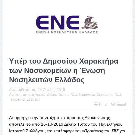
Υπέρ του Δημοσίου Χαρακτήρα
των Νοσοκομείων η Ένωση
Νοσηλευτών Ελλάδος
Αναρτήθηκε στις:
24 October 2019
Ανήκει στις κατηγορίες:
Δελτία Τύπου
,
Νέα
,
Σημαντικά
,
Σημαντικά Νέα
,
Τελευταίες Εξελίξεις
Print
Email
Αφορμή για την σύνταξη της παρούσας Ανακοίνωσης
αποτελεί το από 16-10-2019 Δελτίο Τύπου του Πανελληνίου
Ιατρικού Συλλόγου, που τιτλοφορείται «
Προτάσεις του ΠΙΣ για