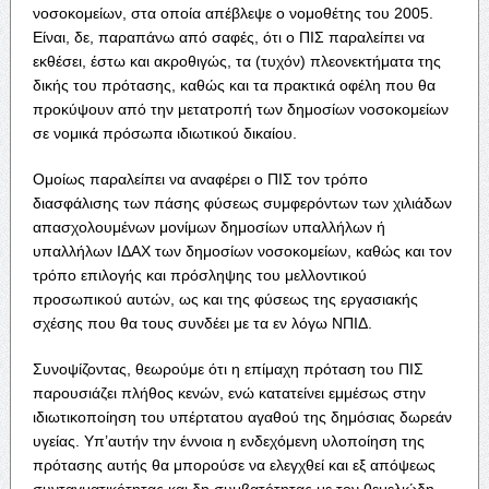
νοσοκομείων, στα οποία απέβλεψε ο νομοθέτης του 2005.
Είναι, δε, παραπάνω από σαφές, ότι ο ΠΙΣ παραλείπει να
εκθέσει, έστω και ακροθιγώς, τα (τυχόν) πλεονεκτήματα της
δικής του πρότασης, καθώς και τα πρακτικά οφέλη που θα
προκύψουν από την μετατροπή των δημοσίων νοσοκομείων
σε νομικά πρόσωπα ιδιωτικού δικαίου.
Ομοίως παραλείπει να αναφέρει ο ΠΙΣ τον τρόπο
διασφάλισης των πάσης φύσεως συμφερόντων των χιλιάδων
απασχολουμένων μονίμων δημοσίων υπαλλήλων ή
υπαλλήλων ΙΔΑΧ των δημοσίων νοσοκομείων, καθώς και τον
τρόπο επιλογής και πρόσληψης του μελλοντικού
προσωπικού αυτών, ως και της φύσεως της εργασιακής
σχέσης που θα τους συνδέει με τα εν λόγω ΝΠΙΔ.
Συνοψίζοντας, θεωρούμε ότι η επίμαχη πρόταση του ΠΙΣ
παρουσιάζει πλήθος κενών, ενώ κατατείνει εμμέσως στην
ιδιωτικοποίηση του υπέρτατου αγαθού της δημόσιας δωρεάν
υγείας. Υπ’αυτήν την έννοια η ενδεχόμενη υλοποίηση της
πρότασης αυτής θα μπορούσε να ελεγχθεί και εξ απόψεως
συνταγματικότητας και δη συμβατότητας με τον θεμελιώδη