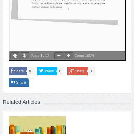
Page
1
/
12
Zoom
100%
Share
0
Tweet
0
Share
0
Share
Related Articles