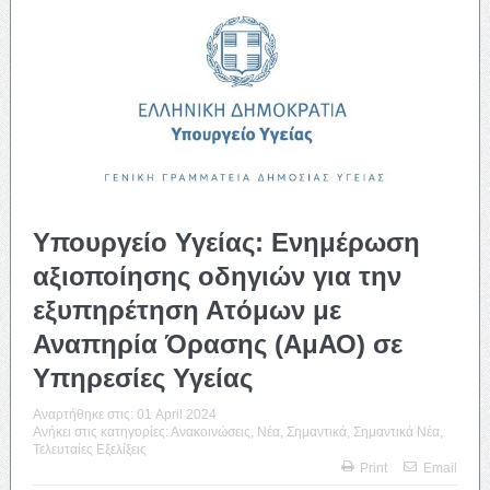
Υπουργείο Υγείας: Ενημέρωση
αξιοποίησης οδηγιών για την
εξυπηρέτηση Ατόμων με
Αναπηρία Όρασης (ΑμΑΟ) σε
Υπηρεσίες Υγείας
Αναρτήθηκε στις:
01 April 2024
Ανήκει στις κατηγορίες:
Ανακοινώσεις
,
Νέα
,
Σημαντικά
,
Σημαντικά Νέα
,
Τελευταίες Εξελίξεις
Print
Email