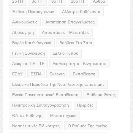
2ο ΠΤ
3ο ΠΤ
9ο ΠΤ
10ο ΠΤ
Άρθρα
Έκθεση Πεπραγμένων
Αλλότρια Καθήκοντα
Ανακοινώσεις
Αντιποίηση Επαγγέλματος
Αξιολόγηση
Αποσπάσεις - Μετατάξεις
Βαρέα Και Ανθυγιεινά
Βοήθεια Στο Σπίτι
Γενική Συνέλευση
Δελτίο Τύπου
Διάκριση ΠΕ - ΤΕ
Διαθεσιμότητα - Κινητικότητα
ΕΣΔΥ
ΕΣΠΑ
Εκλογές
Εκπαίδευση
Ελληνικό Περιοδικό Της Νοσηλευτικής Επιστήμης
Ενιαία Πανεπιστημιακή Εκπαίδευση
Επίδομα Θέσης
Ηλεκτρονική Συνταγογράφηση
Ημερίδες
Θέσεις Ευθύνης
Μεταπτυχιακά
Νοσηλευτικές Ειδικότητες
Ο Ρυθμός Της Υγείας