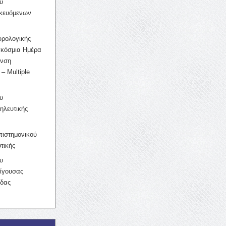
υ
ικευόμενων
υρολογικής
γκόσμια Ημέρα
υνση
– Multiple
υ
ηλευτικής
ιστημονικού
τικής
υ
ίγουσας
ίδας