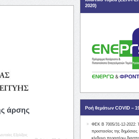
2020)
Ροή θεμάτων COVID – 1
ης άρσης
ΦΕΚ Β 7005/31-12-2022: 
προστασίας της δημόσιας 
λευταίες Εξελίξεις
κίνδυνο περαιτέρω διασπ