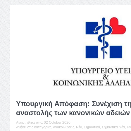
Υπουργική Απόφαση: Συνέχιση τ
αναστολής των κανονικών αδειών
Αναρτήθηκε στις:
02 October 2020
Ανήκει στις κατηγορίες:
Ανακοινώσεις
,
Νέα
,
Σημαντικά
,
Σημαντικά Νέα
,
Τε