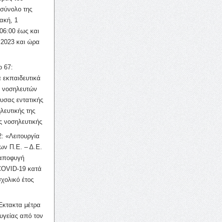
σύνολο της
ακή, 1
06:00 έως και
 2023 και ώρα
ο 67:
 εκπαιδευτικά
ν νοσηλευτών
ουσας εντατικής
λευτικής της
ς νοσηλευτικής
: «Λειτουργία
ων Π.Ε. – Δ.Ε.
 αποφυγή
COVID-19 κατά
σχολικό έτος
Έκτακτα μέτρα
υγείας από τον