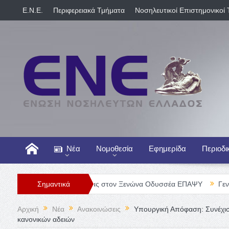
E.N.E.
Περιφερειακά Τμήματα
Νοσηλευτικοί Επιστημονικοί 
Νέα
Νομοθεσία
Εφημερίδα
Περιοδι
Νοσηλευτή/τριας στον Ξενώνα Οδυσσέα ΕΠΑΨΥ
Σημαντικά
Γενική Κλινική 
Αρχική
Νέα
Ανακοινώσεις
Υπουργική Απόφαση: Συνέχι
κανονικών αδειών