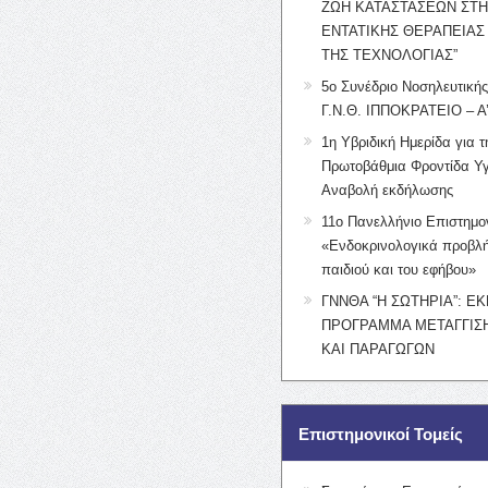
ΖΩΗ ΚΑΤΑΣΤΑΣΕΩΝ ΣΤ
ΕΝΤΑΤΙΚΗΣ ΘΕΡΑΠΕΙΑΣ
ΤΗΣ ΤΕΧΝΟΛΟΓΙΑΣ”
5ο Συνέδριο Νοσηλευτική
Γ.Ν.Θ. ΙΠΠΟΚΡΑΤΕΙΟ – Α
1η Υβριδική Ημερίδα για τ
Πρωτοβάθμια Φροντίδα Υγ
Αναβολή εκδήλωσης
11ο Πανελλήνιο Επιστημο
«Ενδοκρινολογικά προβλή
παιδιού και του εφήβου»
ΓΝΝΘΑ “Η ΣΩΤΗΡΙΑ”: Ε
ΠΡΟΓΡΑΜΜΑ ΜΕΤΑΓΓΙΣΗ
ΚΑΙ ΠΑΡΑΓΩΓΩΝ
Επιστημονικοί Τομείς