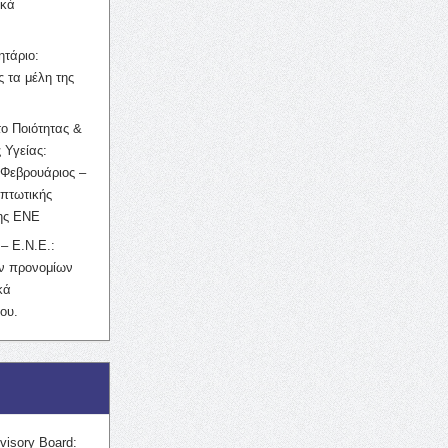
ικά
ητάριο:
 τα μέλη της
ο Ποιότητας &
 Υγείας:
Φεβρουάριος –
κπτωτικής
της ΕΝΕ
– Ε.Ν.Ε.:
ών προνομίων
κά
ου.
visory Board: