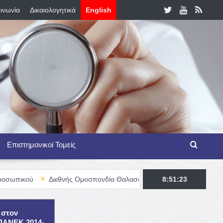
ινωνία
Δικαιολογητικά
English
Επιστημονικοί Τομείς
Διεθνής Ομοσπονδία Θαλασσαιμίας – TIF Fellowship Programme for
8:51:24
 στον
ΕΠΑΝΕΚ 2014-