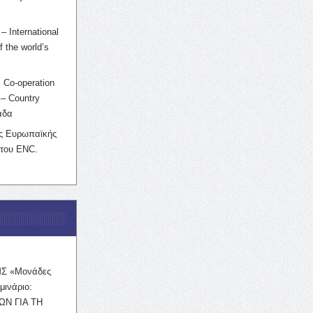
– International
f the world’s
 Co-operation
– Country
άδα
ης Ευρωπαϊκής
 του ENC.
ΜΣ «Μονάδες
μινάριο:
ΩΝ ΓΙΑ ΤΗ