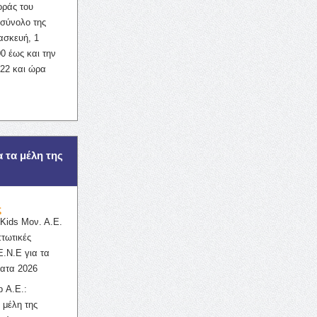
οράς του
σύνολο της
ασκευή, 1
0 έως και την
022 και ώρα
α τα μέλη της
ς
ids Μον. Α.Ε.
πτωτικές
Ε.Ν.Ε για τα
ατα 2026
 Α.Ε.:
 μέλη της