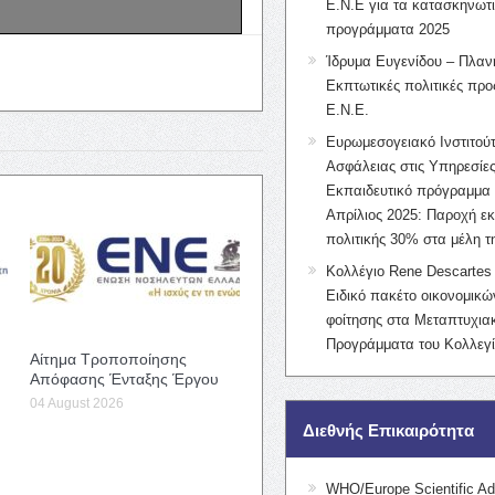
Ε.Ν.Ε για τα κατασκηνωτ
προγράμματα 2025
Ίδρυμα Ευγενίδου – Πλαν
Εκπτωτικές πολιτικές προς
Ε.Ν.Ε.
Ευρωμεσογειακό Ινστιτούτ
Ασφάλειας στις Υπηρεσίες
Εκπαιδευτικό πρόγραμμα 
Απρίλιος 2025: Παροχή ε
πολιτικής 30% στα μέλη 
Κολλέγιο Rene Descartes 
Ειδικό πακέτο οικονομικ
φοίτησης στα Μεταπτυχια
Προγράμματα του Κολλεγί
Αίτημα Τροποποίησης
Απόφασης Ένταξης Έργου
04 August 2026
Διεθνής Επικαιρότητα
WHO/Europe Scientific Ad