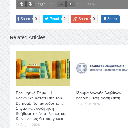
Page
1
/
2
Zoom
100%
Share
0
Tweet
0
Share
0
Share
Related Articles
Ερευνητικό Βήμα: «Η
Ίδρυμα Αγωγής Ανηλίκων
Κοινωνική Κατασκευή του
Βόλου: Θέση Νοσηλευτή
Burnout: Νοηματοδότηση,
04 August 2026
Στίγμα και Αναζήτηση
Βοήθειας σε Νοσηλευτές και
Κοινωνικούς Λειτουργούς»
04 August 2026