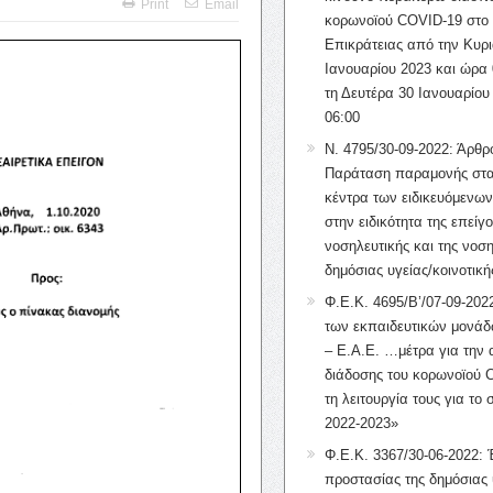
Print
Email
κορωνοϊού COVID-19 στο 
Επικράτειας από την Κυρι
Ιανουαρίου 2023 και ώρα 
τη Δευτέρα 30 Ιανουαρίου
06:00
Ν. 4795/30-09-2022: Άρθρ
Παράταση παραμονής στα
κέντρα των ειδικευόμενω
στην ειδικότητα της επείγ
νοσηλευτικής και της νοση
δημόσιας υγείας/κοινοτική
Φ.Ε.Κ. 4695/Β’/07-09-2022
των εκπαιδευτικών μονάδ
– Ε.Α.Ε. …μέτρα για την
διάδοσης του κορωνοϊού 
τη λειτουργία τους για το 
2022-2023»
Φ.Ε.Κ. 3367/30-06-2022: 
προστασίας της δημόσιας 