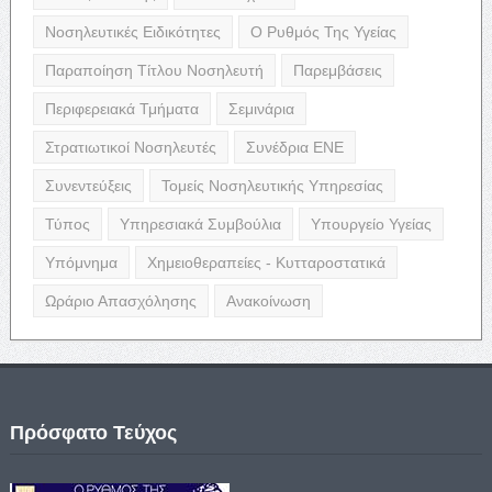
Νοσηλευτικές Ειδικότητες
Ο Ρυθμός Της Υγείας
Παραποίηση Τίτλου Νοσηλευτή
Παρεμβάσεις
Περιφερειακά Τμήματα
Σεμινάρια
Στρατιωτικοί Νοσηλευτές
Συνέδρια ΕΝΕ
Συνεντεύξεις
Τομείς Νοσηλευτικής Υπηρεσίας
Τύπος
Υπηρεσιακά Συμβούλια
Υπουργείο Υγείας
Υπόμνημα
Χημειοθεραπείες - Κυτταροστατικά
Ωράριο Απασχόλησης
Ανακοίνωση
Πρόσφατο Τεύχος