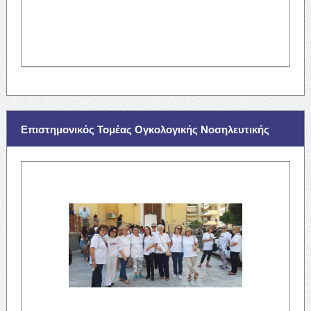
Επιστημονικός Τομέας Ογκολογικής Νοσηλευτικής