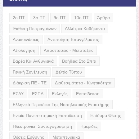
2ο ΠΤ
3ο ΠΤ
9ο ΠΤ
10ο ΠΤ
Άρθρα
Έκθεση Πεπραγμένων
Αλλότρια Καθήκοντα
Ανακοινώσεις
Αντιποίηση Επαγγέλματος
Αξιολόγηση
Αποσπάσεις - Μετατάξεις
Βαρέα Και Ανθυγιεινά
Βοήθεια Στο Σπίτι
Γενική Συνέλευση
Δελτίο Τύπου
Διάκριση ΠΕ - ΤΕ
Διαθεσιμότητα - Κινητικότητα
ΕΣΔΥ
ΕΣΠΑ
Εκλογές
Εκπαίδευση
Ελληνικό Περιοδικό Της Νοσηλευτικής Επιστήμης
Ενιαία Πανεπιστημιακή Εκπαίδευση
Επίδομα Θέσης
Ηλεκτρονική Συνταγογράφηση
Ημερίδες
Θέσεις Ευθύνης
Μεταπτυχιακά