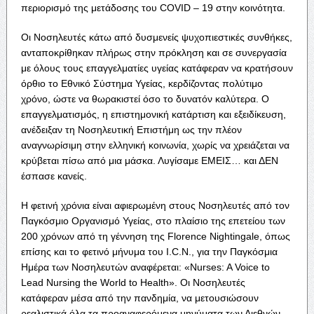
περιορισμό της μετάδοσης του COVID – 19 στην κοινότητα.
Οι Νοσηλευτές κάτω από δυσμενείς ψυχοπιεστικές συνθήκες,
ανταποκρίθηκαν πλήρως στην πρόκληση και σε συνεργασία
με όλους τους επαγγελματίες υγείας κατάφεραν να κρατήσουν
όρθιο το Εθνικό Σύστημα Υγείας, κερδίζοντας πολύτιμο
χρόνο, ώστε να θωρακιστεί όσο το δυνατόν καλύτερα. Ο
επαγγελματισμός, η επιστημονική κατάρτιση και εξειδίκευση,
ανέδειξαν τη Νοσηλευτική Επιστήμη ως την πλέον
αναγνωρίσιμη στην ελληνική κοινωνία, χωρίς να χρειάζεται να
κρύβεται πίσω από μια μάσκα. Λυγίσαμε ΕΜΕΙΣ… και ΔΕΝ
έσπασε κανείς.
Η φετινή χρόνια είναι αφιερωμένη στους Νοσηλευτές από τον
Παγκόσμιο Οργανισμό Υγείας, στο πλαίσιο της επετείου των
200 χρόνων από τη γέννηση της Florence Nightingale, όπως
επίσης και το φετινό μήνυμα του I.C.N., για την Παγκόσμια
Ημέρα των Νοσηλευτών αναφέρεται: «Nurses: A Voice to
Lead Nursing the World to Health». Οι Νοσηλευτές
κατάφεραν μέσα από την πανδημία, να μετουσιώσουν
ρεαλιστικά όλα τα προαναφερόμενα μηνύματα των Διεθνών