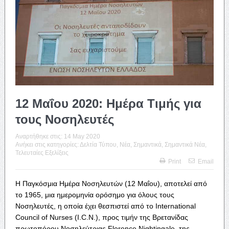
12 Μαΐου 2020: Ημέρα Τιμής για
τους Νοσηλευτές
Αναρτήθηκε στις:
14 May 2020
Ανήκει στις κατηγορίες:
Δελτία Τύπου
,
Νέα
,
Σημαντικά
,
Σημαντικά Νέα
,
Τελευταίες Εξελίξεις
Print
Email
Η Παγκόσμια Ημέρα Νοσηλευτών (12 Μαΐου), αποτελεί από
το 1965, μια ημερομηνία ορόσημο για όλους τους
Νοσηλευτές, η οποία έχει θεσπιστεί από το International
Council of Nurses (I.C.N.), προς τιμήν της Βρετανίδας
πρωτοπόρου Νοσηλεύτριας Florence Nightingale, της