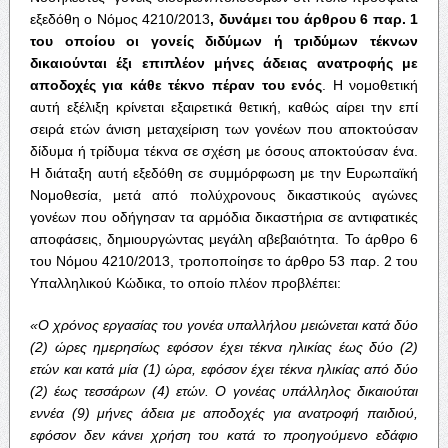
εξεδόθη ο Νόμος 4210/2013
, δυνάμει του άρθρου 6 παρ. 1
του οποίου οι γονείς διδύμων ή τριδύμων τέκνων
δικαιούνται έξι επιπλέον μήνες άδειας ανατροφής με
αποδοχές για κάθε τέκνο πέραν του ενός
. Η νομοθετική
αυτή εξέλιξη κρίνεται εξαιρετικά θετική, καθώς αίρει την επί
σειρά ετών άνιση μεταχείριση των γονέων που αποκτούσαν
δίδυμα ή τρίδυμα τέκνα σε σχέση με όσους αποκτούσαν ένα.
Η διάταξη αυτή εξεδόθη σε συμμόρφωση με την Ευρωπαϊκή
Νομοθεσία, μετά από πολύχρονους δικαστικούς αγώνες
γονέων που οδήγησαν τα αρμόδια δικαστήρια σε αντιφατικές
αποφάσεις, δημιουργώντας μεγάλη αβεβαιότητα. Το άρθρο 6
του Νόμου 4210/2013, τροποποίησε το άρθρο 53 παρ. 2 του
Υπαλληλικού Κώδικα, το οποίο πλέον προβλέπει:
«Ο χρόνος εργασίας του γονέα υπαλλήλου μειώνεται κατά δύο
(2) ώρες ημερησίως εφόσον έχει τέκνα ηλικίας έως δύο (2)
ετών και κατά μία (1) ώρα, εφόσον έχει τέκνα ηλικίας από δύο
(2) έως τεσσάρων (4) ετών. Ο γονέας υπάλληλος δικαιούται
εννέα (9) μήνες άδεια με αποδοχές για ανατροφή παιδιού,
εφόσον δεν κάνει χρήση του κατά το προηγούμενο εδάφιο