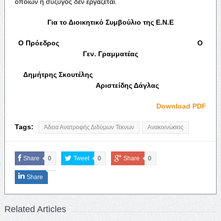
οποίων η σύζυγος δεν εργάζεται.
Για το Διοικητικό Συμβούλιο της Ε.Ν.Ε
Ο Πρόεδρος Ο
Γεν. Γραμματέας
Δημήτρης Σκουτέλης
Αριστείδης Δάγλας
Download PDF
Tags:
Άδεια Ανατροφής Διδύμων Τέκνων
Ανακοινώσεις
Share
0
Tweet
0
Share
0
Share
Related Articles