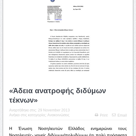
«Άδεια ανατροφής διδύμων
τέκνων»
Αναρτήθηκε στις:
29 November 2013
Ανήκει στις κατηγορίες:
Ανακοινώσεις
Print
Email
Η Ένωση Νοσηλευτών Ελλάδος ενημερώνει τους
Νοσηλευτές- γονείς διδύμων/πολυδύμων ότι πολύ πρόσφατα