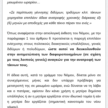
μειωμένου ωραρίου…
«
Σε περίπτωση γέννησης διδύμων, τριδύμων κλπ. τέκνων
χορηγείται επιπλέον άδεια ανατροφής χρονικής διάρκειας έξι
(6) μηνών με αποδοχές για κάθε τέκνο πέραν του ενός.»
Όπως αναφέρεται στην αιτιολογική έκθεση του Νόμου, με την
παράγραφο 1 του άρθρου 6 προτείνεται η παροχή επιπλέον
ενίσχυσης στους πολιτικούς διοικητικούς υπαλλήλους, γονείς
διδύμων ή πολυδύμων,
ώστε αυτοί να διευκολυνθούν
στην αντιμετώπιση των διαφοροποιημένων (σε σχέση
με τους λοιπούς γονείς) αναγκών για την ανατροφή των
τέκνων τους.
Η άδεια αυτή, κατά το γράμμα του Νόμου, δίνεται μόνο σε
συνεχόμενους μήνες και δεν υπάρχει πρόβλεψη για
μετατροπή της σε μειωμένο ωράριο, ενώ δύναται να τη λάβει
και ο πατέρας, εφόσον δεν κάνει χρήση η μητέρα δημόσια
υπάλληλος ή αν η μητέρα εργάζεται στον ιδιωτικό τομέα ή εάν
η μητέρα δεν εργάζεται (σημαντική καινοτομία του νέου
νόμου).