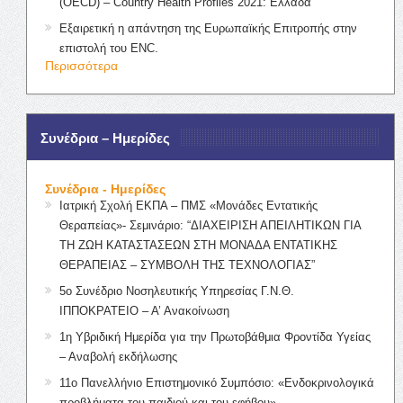
(OECD) – Country Health Profiles 2021: Ελλάδα
Εξαιρετική η απάντηση της Ευρωπαϊκής Επιτροπής στην
επιστολή του ENC.
Περισσότερα
Συνέδρια – Ημερίδες
Συνέδρια - Ημερίδες
Ιατρική Σχολή ΕΚΠΑ – ΠΜΣ «Μονάδες Εντατικής
Θεραπείας»- Σεμινάριο: “ΔΙΑΧΕΙΡΙΣΗ ΑΠΕΙΛΗΤΙΚΩΝ ΓΙΑ
ΤΗ ΖΩΗ ΚΑΤΑΣΤΑΣΕΩΝ ΣΤΗ ΜΟΝΑΔΑ ΕΝΤΑΤΙΚΗΣ
ΘΕΡΑΠΕΙΑΣ – ΣΥΜΒΟΛΗ ΤΗΣ ΤΕΧΝΟΛΟΓΙΑΣ”
5ο Συνέδριο Νοσηλευτικής Υπηρεσίας Γ.Ν.Θ.
ΙΠΠΟΚΡΑΤΕΙΟ – Α’ Ανακοίνωση
1η Υβριδική Ημερίδα για την Πρωτοβάθμια Φροντίδα Υγείας
– Αναβολή εκδήλωσης
11ο Πανελλήνιο Επιστημονικό Συμπόσιο: «Ενδοκρινολογικά
προβλήματα του παιδιού και του εφήβου»