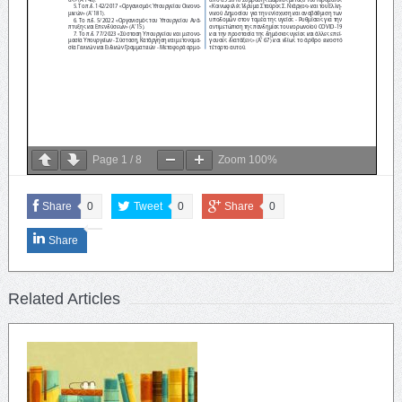
Page
1
/
8
Zoom
100%
Share
0
Tweet
0
Share
0
Share
Related Articles