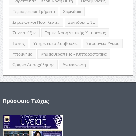
Παραποίηση Τίτλου Νοσηλευτή
Παρεμβάσεις
Περιφερειακά Τμήματα
Σεμινάρια
Στρατιωτικοί Νοσηλευτές
Συνέδρια ΕΝΕ
Συνεντεύξεις
Τομείς Νοσηλευτικής Υπηρεσίας
Τύπος
Υπηρεσιακά Συμβούλια
Υπουργείο Υγείας
Υπόμνημα
Χημειοθεραπείες - Κυτταροστατικά
Ωράριο Απασχόλησης
Ανακοίνωση
Πρόσφατο Τεύχος