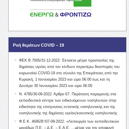
Ροή θεμάτων COVID – 19
ΦΕΚ Β 7005/31-12-2022: Έκτακτα μέτρα προστασίας της
δημόσιας υγείας από τον κίνδυνο περαιτέρω διασποράς του
κορωνοϊού COVID-19 στο σύνολο της Επικράτειας από την
Κυριακή, 1 Ιανουαρίου 2023 και ώρα 06:00 έως και τη
Δευτέρα 30 Ιανουαρίου 2023 και ώρα 06:00
Ν. 4795/30-09-2022: Άρθρο 67: Παράταση παραμονής στα
εκπαιδευτικά κέντρα των ειδικευόμενων νοσηλευτών στην
ειδικότητα της επείγουσας εντατικής νοσηλευτικής και της
νοσηλευτικής της δημόσιας υγείας/κοινοτικής νοσηλευτικής
Φ.Ε.Κ. 4695/Β’/07-09-2022: «Λειτουργία των εκπαιδευτικών
μονάδων Π.Ε. – Δ.Ε. – Ε.Α.Ε. …μέτρα για την αποφυγή