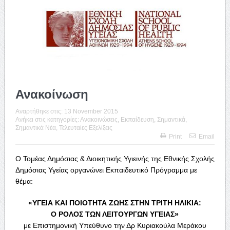
Ανακοίνωση
Αναρτήθηκε στις:
13 November 2015
Ανήκει στις κατηγορίες:
Ανακοινώσεις
,
Εκπαίδευση
,
Σημαντικά
,
Σημαντικά Νέα
,
Τελευταίες Εξελίξεις
Print
Email
Ο Τομέας Δημόσιας & Διοικητικής Υγιεινής της Εθνικής Σχολής
Δημόσιας Υγείας οργανώνει Εκπαιδευτικό Πρόγραμμα με
θέμα:
«ΥΓΕΙΑ ΚΑΙ ΠΟΙΟΤΗΤΑ ΖΩΗΣ ΣΤΗΝ ΤΡΙΤΗ ΗΛΙΚΙΑ:
Ο ΡΟΛΟΣ ΤΩΝ ΛΕΙΤΟΥΡΓΩΝ ΥΓΕΙΑΣ»
με Επιστημονική Υπεύθυνο την Δρ Κυριακούλα Μεράκου