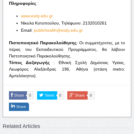
Πληροφορίες
:
www.esdy.edu.gr
Νίκολα Κοτοπούλου, Τηλέφωνο: 2132010261
Email:
publichealth@esdy.edu.gr
Πιστοποιητικό Παρακολούθησης
: Οι συμμετέχοντες, με το
πέρας του Εκπαιδευτικού Προγράμματος, θα λάβουν
Πιστοποιητικό Παρακολούθησης.
Τόπος Διεξαγωγής
: Εθνική Σχολή Δημόσιας Υγείας,
Λεωφόρος Αλεξάνδρας 196, Αθήνα (στάση metro:
Αμπελόκηποι).
Share
0
Tweet
0
Share
0
Share
Related Articles