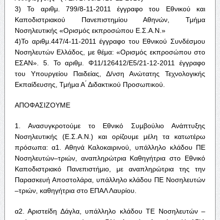
3) Το αριθμ. 799/8-11-2011 έγγραφο του Εθνικού και
Καποδιστριακού Πανεπιστημίου Αθηνών, Τμήμα
Νοσηλευτικής «Ορισμός εκπροσώπου Ε.Σ.Α.Ν.»
4)Το αριθμ.447/4-11-2011 έγγραφο του Εθνικού Συνδέσμου
Νοσηλευτών Ελλάδος, με θέμα: «Ορισμός εκπροσώπου στο
ΕΣΑΝ». 5. Το αριθμ. Φ11/126412/Ε5/21-12-2011 έγγραφο
του Υπουργείου Παιδείας, Δ/νση Ανώτατης Τεχνολογικής
Εκπαίδευσης, Τμήμα Α ́ Διδακτικού Προσωπικού.
ΑΠΟΦΑΣΙΖΟΥΜΕ
1. Ανασυγκροτούμε το Εθνικό Συμβούλιο Ανάπτυξης
Νοσηλευτικής (Ε.Σ.Α.Ν.) και ορίζουμε μέλη τα κατωτέρω
πρόσωπα: α1. Αθηνά Καλοκαιρινού, υπάλληλο κλάδου ΠΕ
Νοσηλευτών–τριών, αναπληρώτρια Καθηγήτρια στο Εθνικό
Καποδιστριακό Πανεπιστήμιο, με αναπληρώτρια της την
Παρασκευή Αποστολάρα, υπάλληλο κλάδου ΠΕ Νοσηλευτών
–τριών, καθηγήτρια στο ΕΠΑΛ Λαυρίου.
α2. Αριστείδη Δάγλα, υπάλληλο κλάδου ΤΕ Νοσηλευτών –