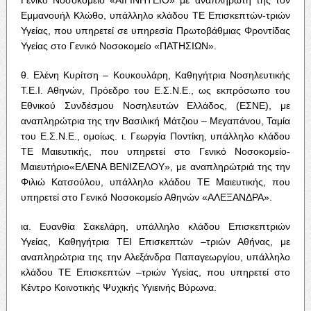
Εμμανουήλ Κλώθο, υπάλληλο κλάδου ΤΕ Επισκεπτών-τριών
Υγείας, που υπηρετεί σε υπηρεσία Πρωτοβάθμιας Φροντίδας
Υγείας στο Γενικό Νοσοκομείο «ΠΑΤΗΣΙΩΝ».
θ. Ελένη Κυρίτση – Κουκουλάρη, Καθηγήτρια Νοσηλευτικής
Τ.Ε.Ι. Αθηνών, Πρόεδρο του Ε.Σ.Ν.Ε., ως εκπρόσωπο του
Εθνικού Συνδέσμου Νοσηλευτών Ελλάδος, (ΕΣΝΕ), με
αναπληρώτρια της την Βασιλική Μάτζιου – Μεγαπάνου, Ταμία
του Ε.Σ.Ν.Ε., ομοίως. ι. Γεωργία Ποντίκη, υπάλληλο κλάδου
ΤΕ Μαιευτικής, που υπηρετεί στο Γενικό Νοσοκομείο-
Μαιευτήριο«ΕΛΕΝΑ ΒΕΝΙΖΕΛΟΥ», με αναπληρώτριά της την
Φιλιώ Κατσούλου, υπάλληλο κλάδου ΤΕ Μαιευτικής, που
υπηρετεί στο Γενικό Νοσοκομείο Αθηνών «ΑΛΕΞΑΝΔΡΑ».
ια. Ευανθία Σακελάρη, υπάλληλο κλάδου Επισκεπτριών
Υγείας, Καθηγήτρια ΤΕΙ Επισκεπτών –τριών Αθήνας, με
αναπληρώτρια της την Αλεξάνδρα Παπαγεωργίου, υπάλληλο
κλάδου ΤΕ Επισκεπτών –τριών Υγείας, που υπηρετεί στο
Κέντρο Κοινοτικής Ψυχικής Υγιεινής Βύρωνα.