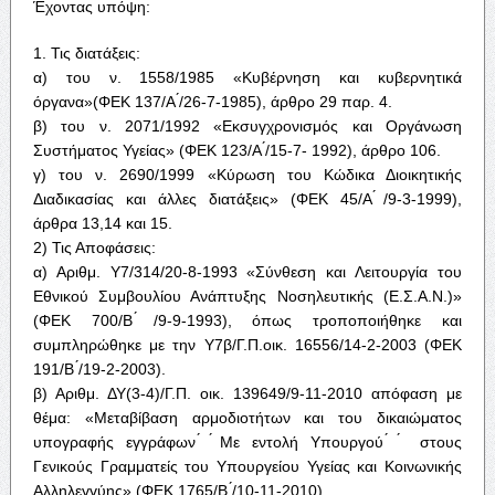
Έχοντας υπόψη:
1. Τις διατάξεις:
α) του ν. 1558/1985 «Κυβέρνηση και κυβερνητικά
όργανα»(ΦΕΚ 137/Α ́/26-7-1985), άρθρο 29 παρ. 4.
β) του ν. 2071/1992 «Εκσυγχρονισμός και Οργάνωση
Συστήματος Υγείας» (ΦΕΚ 123/Α ́/15-7- 1992), άρθρο 106.
γ) του ν. 2690/1999 «Κύρωση του Κώδικα Διοικητικής
Διαδικασίας και άλλες διατάξεις» (ΦΕΚ 45/Α ́/9-3-1999),
άρθρα 13,14 και 15.
2) Τις Αποφάσεις:
α) Αριθμ. Υ7/314/20-8-1993 «Σύνθεση και Λειτουργία του
Εθνικού Συμβουλίου Ανάπτυξης Νοσηλευτικής (Ε.Σ.Α.Ν.)»
(ΦΕΚ 700/Β ́/9-9-1993), όπως τροποποιήθηκε και
συμπληρώθηκε με την Υ7β/Γ.Π.οικ. 16556/14-2-2003 (ΦΕΚ
191/Β ́/19-2-2003).
β) Αριθμ. ΔΥ(3-4)/Γ.Π. οικ. 139649/9-11-2010 απόφαση με
θέμα: «Μεταβίβαση αρμοδιοτήτων και του δικαιώματος
υπογραφής εγγράφων ́ ́Με εντολή Υπουργού ́ ́ στους
Γενικούς Γραμματείς του Υπουργείου Υγείας και Κοινωνικής
Αλληλεγγύης» (ΦΕΚ 1765/Β ́/10-11-2010)