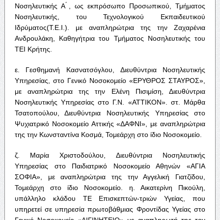
Νοσηλευτικής Α ́, ως εκπρόσωπο Προσωπικού, Τμήματος
Νοσηλευτικής, του Τεχνολογικού Εκπαιδευτικού
Ιδρύματος(Τ.Ε.Ι.). με αναπληρώτρια της την Ζαχαρένια
Ανδρουλάκη, Καθηγήτρια του Τμήματος Νοσηλευτικής του
ΤΕΙ Κρήτης.
ε. Γεσθημανή Κασνατσόγλου, Διευθύντρια Νοσηλευτικής
Υπηρεσίας, στο Γενικό Νοσοκομείο «ΕΡΥΘΡΟΣ ΣΤΑΥΡΟΣ»,
με αναπληρώτρια της την Ελένη Πισιμίση, Διευθύντρια
Νοσηλευτικής Υπηρεσίας στο Γ.Ν. «ΑΤΤΙΚΟΝ». στ. Μάρθα
Τσατοπούλου, Διευθύντρια Νοσηλευτικής Υπηρεσίας στο
Ψυχιατρικό Νοσοκομείο Αττικής «ΔΑΦΝΙ», με αναπληρώτρια
της την Κωνσταντίνα Κοσμά, Τομεάρχη στο ίδιο Νοσοκομείο.
ζ. Μαρία Χριστοδούλου, Διευθύντρια Νοσηλευτικής
Υπηρεσίας στο Παιδιατρικό Νοσοκομείο Αθηνών «ΑΓΙΑ
ΣΟΦΙΑ», με αναπληρώτρια της την Αγγελική Γιατζίδου,
Τομεάρχη στο ίδιο Νοσοκομείο. η. Αικατερίνη Πικούλη,
υπάλληλο κλάδου ΤΕ Επισκεπτών-τριών Υγείας, που
υπηρετεί σε υπηρεσία πρωτοβάθμιας Φροντίδας Υγείας στο
Γενικό Νοσοκομείο «ΑΙΓΙΝΗΤΕΙΟ» με αναπληρωτή της τον