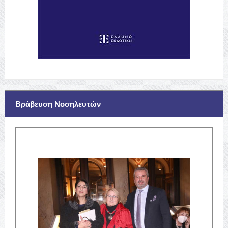
Βράβευση Νοσηλευτών