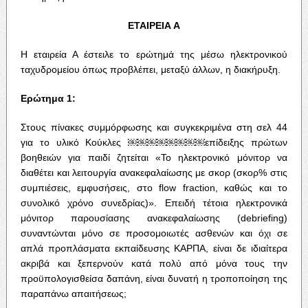
ΕΤΑΙΡΕΙΑ Α
Η εταιρεία Α έστειλε το ερώτημά της μέσω ηλεκτρονικού
ταχυδρομείου όπως προβλέπει, μεταξύ άλλων, η διακήρυξη.
Ερώτημα 1:
Στους πίνακες συμμόρφωσης και συγκεκριμένα στη σελ 44
για το υλικό Κούκλες ￼￼￼￼￼￼￼￼επίδειξης πρώτων
βοηθειών για παιδί ζητείται «Το ηλεκτρονικό μόνιτορ να
διαθέτει και λειτουργία ανακεφαλαίωσης με σκορ (σκορ% στις
συμπιέσεις, εμφυσήσεις, στο flow fraction, καθώς και το
συνολικό χρόνο συνεδρίας)». Επειδή τέτοια ηλεκτρονικά
μόνιτορ παρουσίασης ανακεφαλαίωσης (debriefing)
συναντώνται μόνο σε προσομοιωτές ασθενών και όχι σε
απλά προπλάσματα εκπαίδευσης ΚΑΡΠΑ, είναι δε ιδιαίτερα
ακριβά και ξεπερνούν κατά πολύ από μόνα τους την
προϋπολογισθείσα δαπάνη, είναι δυνατή η τροποποίηση της
παραπάνω απαιτήσεως;