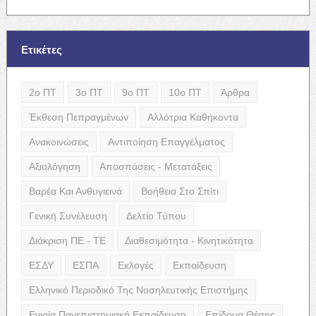
Ετικέτες
2ο ΠΤ
3ο ΠΤ
9ο ΠΤ
10ο ΠΤ
Άρθρα
Έκθεση Πεπραγμένων
Αλλότρια Καθήκοντα
Ανακοινώσεις
Αντιποίηση Επαγγέλματος
Αξιολόγηση
Αποσπάσεις - Μετατάξεις
Βαρέα Και Ανθυγιεινά
Βοήθεια Στο Σπίτι
Γενική Συνέλευση
Δελτίο Τύπου
Διάκριση ΠΕ - ΤΕ
Διαθεσιμότητα - Κινητικότητα
ΕΣΔΥ
ΕΣΠΑ
Εκλογές
Εκπαίδευση
Ελληνικό Περιοδικό Της Νοσηλευτικής Επιστήμης
Ενιαία Πανεπιστημιακή Εκπαίδευση
Επίδομα Θέσης