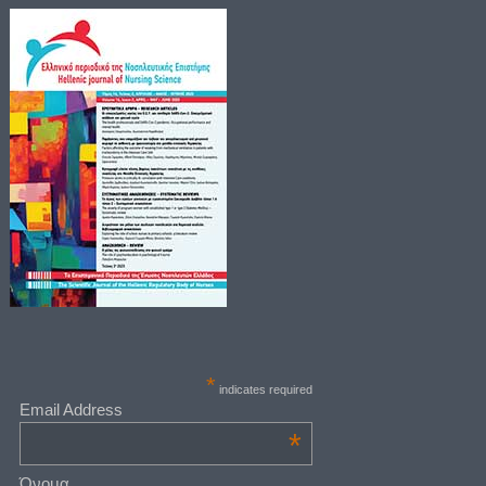
*
indicates required
Email Address
*
Όνομα