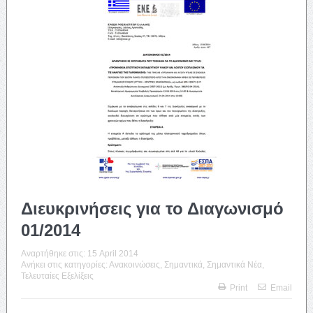
Διευκρινήσεις για το Διαγωνισμό
01/2014
Αναρτήθηκε στις:
15 April 2014
Ανήκει στις κατηγορίες:
Ανακοινώσεις
,
Σημαντικά
,
Σημαντικά Νέα
,
Τελευταίες Εξελίξεις
Print
Email