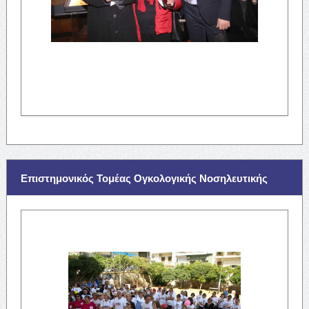
Επιστημονικός Τομέας Ογκολογικής Νοσηλευτικής