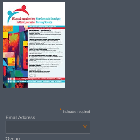
*
indicates required
Email Address
*
Όνομα