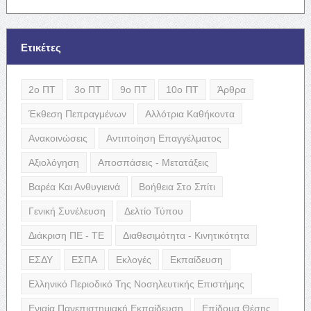
Ετικέτες
2ο ΠΤ
3ο ΠΤ
9ο ΠΤ
10ο ΠΤ
Άρθρα
Έκθεση Πεπραγμένων
Αλλότρια Καθήκοντα
Ανακοινώσεις
Αντιποίηση Επαγγέλματος
Αξιολόγηση
Αποσπάσεις - Μετατάξεις
Βαρέα Και Ανθυγιεινά
Βοήθεια Στο Σπίτι
Γενική Συνέλευση
Δελτίο Τύπου
Διάκριση ΠΕ - ΤΕ
Διαθεσιμότητα - Κινητικότητα
ΕΣΔΥ
ΕΣΠΑ
Εκλογές
Εκπαίδευση
Ελληνικό Περιοδικό Της Νοσηλευτικής Επιστήμης
Ενιαία Πανεπιστημιακή Εκπαίδευση
Επίδομα Θέσης