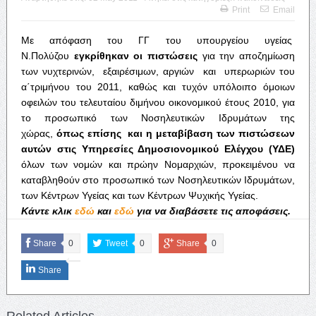
Print
Email
Με απόφαση του ΓΓ του υπουργείου υγείας
Ν.Πολύζου
εγκρίθηκαν
οι πιστώσεις
για την αποζημίωση
των νυχτερινών, εξαιρέσιμων, αργιών και υπερωριών του
α΄τριμήνου του 2011, καθώς και τυχόν υπόλοιπο όμοιων
οφειλών του τελευταίου διμήνου οικονομικού έτους 2010, για
το προσωπικό των Νοσηλευτικών Ιδρυμάτων της
χώρας,
όπως επίσης και η μεταβίβαση των πιστώσεων
αυτών στις Υπηρεσίες
Δημοσιονομικού Ελέγχου (ΥΔΕ)
όλων των νομών και πρώην Νομαρχιών, προκειμένου να
καταβληθούν στο προσωπικό των Νοσηλευτικών Ιδρυμάτων,
των Κέντρων Υγείας και των Κέντρων Ψυχικής Υγείας.
Κάντε κλικ
εδώ
και
εδώ
για να διαβάσετε τις αποφάσεις.
Share
0
Tweet
0
Share
0
Share
Related Articles