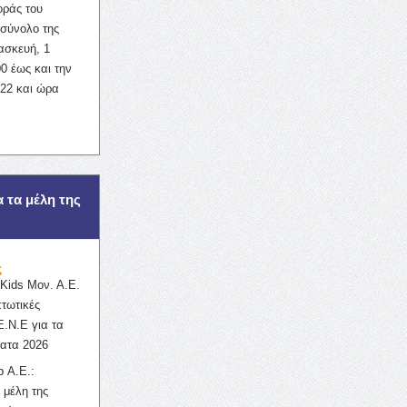
οράς του
σύνολο της
ασκευή, 1
0 έως και την
022 και ώρα
α τα μέλη της
ς
ids Μον. Α.Ε.
πτωτικές
Ε.Ν.Ε για τα
ατα 2026
 Α.Ε.:
 μέλη της