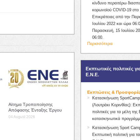
κίνδυνο περαιτέρω διασπ
κορωνοϊού COVID-19 στο 
Επικράτειας από την Παρ
Ιουλίου 2022 και ώρα 06:0
Παρασκευή, 15 Ιουλίου 2
06:00.
Περισσότερα
Εκπτωτικές πολιτικές γι
Ε.Ν.Ε.
Εκπτώσεις & Προσφορέ
Κατασκήνωση SportCampK
Αίτημα Τροποποίησης
(Λουτράκι Κορινθίας): Εκ
Απόφασης Ένταξης Έργου
πολιτικές για τα μέλη της 
04 August 2026
κατασκηνωτικά προγράμμ
Κατασκήνωση Sport Camp
Εκπτωτική πολιτική για τα