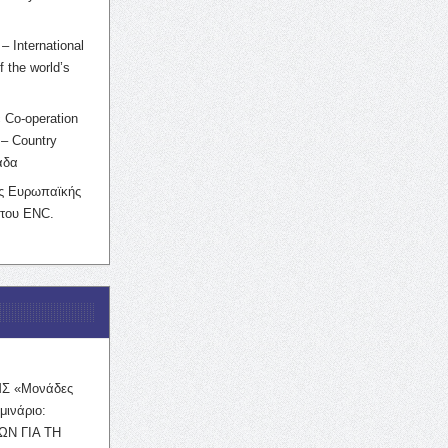
– International
f the world’s
 Co-operation
– Country
άδα
ης Ευρωπαϊκής
 του ENC.
ΜΣ «Μονάδες
μινάριο:
ΩΝ ΓΙΑ ΤΗ