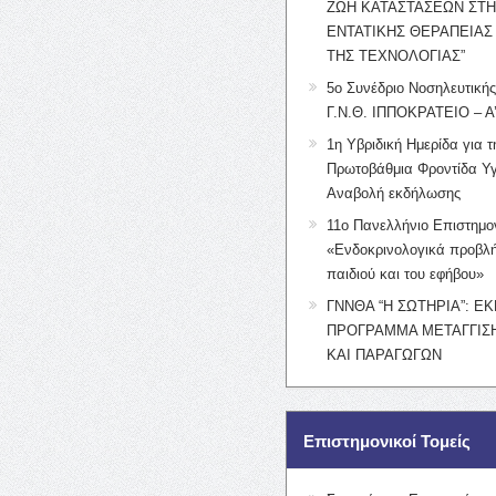
ΖΩΗ ΚΑΤΑΣΤΑΣΕΩΝ ΣΤ
ΕΝΤΑΤΙΚΗΣ ΘΕΡΑΠΕΙΑΣ
ΤΗΣ ΤΕΧΝΟΛΟΓΙΑΣ”
5ο Συνέδριο Νοσηλευτική
Γ.Ν.Θ. ΙΠΠΟΚΡΑΤΕΙΟ – Α
1η Υβριδική Ημερίδα για τ
Πρωτοβάθμια Φροντίδα Υγ
Αναβολή εκδήλωσης
11ο Πανελλήνιο Επιστημο
«Ενδοκρινολογικά προβλή
παιδιού και του εφήβου»
ΓΝΝΘΑ “Η ΣΩΤΗΡΙΑ”: Ε
ΠΡΟΓΡΑΜΜΑ ΜΕΤΑΓΓΙΣΗ
ΚΑΙ ΠΑΡΑΓΩΓΩΝ
Επιστημονικοί Τομείς