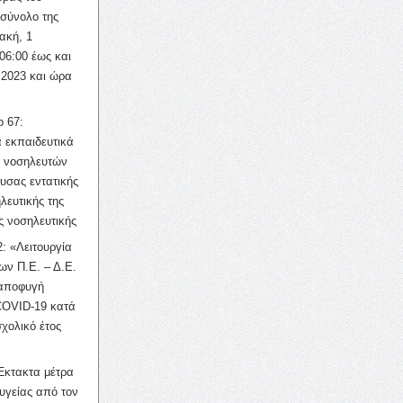
σύνολο της
ακή, 1
06:00 έως και
 2023 και ώρα
ο 67:
 εκπαιδευτικά
ν νοσηλευτών
ουσας εντατικής
λευτικής της
ς νοσηλευτικής
: «Λειτουργία
ων Π.Ε. – Δ.Ε.
 αποφυγή
COVID-19 κατά
σχολικό έτος
Έκτακτα μέτρα
υγείας από τον