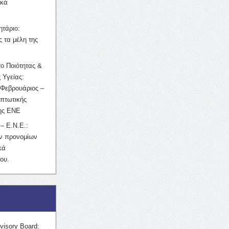
ικά
ητάριο:
 τα μέλη της
ο Ποιότητας &
 Υγείας:
Φεβρουάριος –
κπτωτικής
της ΕΝΕ
– Ε.Ν.Ε.:
ών προνομίων
κά
ου.
visory Board: