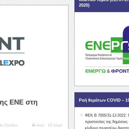
2020)
Ροή θεμάτων COVID – 1
της ΕΝΕ στη
ΦΕΚ Β 7005/31-12-2022: 
προστασίας της δημόσιας 
ες Εξελίξεις
Print
Email
κίνδυνο περαιτέρω διασπ