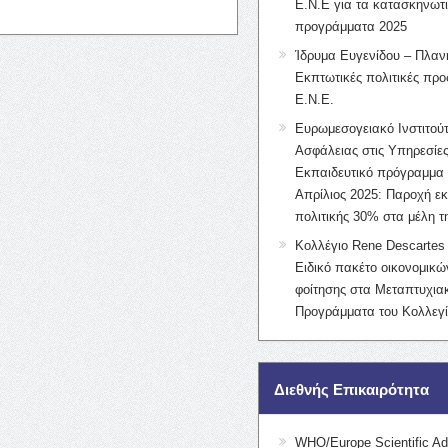
Ε.Ν.Ε για τα κατασκηνωτ
προγράμματα 2025
Ίδρυμα Ευγενίδου – Πλαν
Εκπτωτικές πολιτικές προς
Ε.Ν.Ε.
Ευρωμεσογειακό Ινστιτούτ
Ασφάλειας στις Υπηρεσίες
Εκπαιδευτικό πρόγραμμα 
Απρίλιος 2025: Παροχή ε
πολιτικής 30% στα μέλη 
Κολλέγιο Rene Descartes 
Ειδικό πακέτο οικονομικ
φοίτησης στα Μεταπτυχια
Προγράμματα του Κολλεγί
Διεθνής Επικαιρότητα
WHO/Europe Scientific Ad