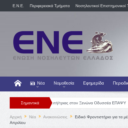
E.N.E.
Περιφερειακά Τμήματα
Νοσηλευτικοί Επιστημονικοί 
Νέα
Νομοθεσία
Εφημερίδα
Περιοδι
Θέση Νοσηλευτή/τριας στον Ξενώνα Οδυσσέα ΕΠΑΨΥ
Σημαντικά
Γενική Κ
Αρχική
Νέα
Ανακοινώσεις
Ειδικό Φροντιστήριο για τα μ
Απριλίου