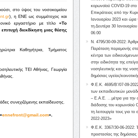
κορωνοϊού COVID-19 στο 
ούσι, στο ύψος του νοσοκομείου
Επικράτειας από την Κυρι
nt.gr
), η ΕΝΕ ως συμμέτοχος και
Ιανουαρίου 2023 και ώρα 
μονικό εργαστήριο με τίτλο
«Το
τη Δευτέρα 30 Ιανουαρίου
 επιτυχή διεκδίκηση μιας θέσης
06:00
Ν. 4795/30-09-2022: Άρθρ
Παράταση παραμονής στα
ρώτρια Καθηγήτρια, Τμήματος
κέντρα των ειδικευόμενω
στην ειδικότητα της επείγ
νοσηλευτικής και της νοση
οσηλευτικής ΤΕΙ Αθήνας, Γεωργία
δημόσιας υγείας/κοινοτική
Αθήνας.
Φ.Ε.Κ. 4695/Β’/07-09-2022
των εκπαιδευτικών μονάδ
– Ε.Α.Ε. …μέτρα για την
δες συνεχιζόμενης εκπαίδευσης.
διάδοσης του κορωνοϊού 
τη λειτουργία τους για το 
«
ennefront@gmail.com
».
2022-2023»
Φ.Ε.Κ. 3367/30-06-2022: 
προστασίας της δημόσιας 