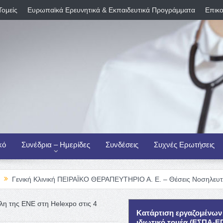
Τομείς
Ευρωπαϊκά Ερευνητικά & Εκπαιδευτικά Προγράμματα
Επικο
κό
Συνέδρια – Ημερίδες
Συνδέσεις
Συχνές Ερωτήσεις
λινική ΠΕΙΡΑΪΚΟ ΘΕΡΑΠΕΥΤΗΡΙΟ Α. Ε. – Θέσεις Νοσηλευτικού Προσωπ
έλη της ΕΝΕ στη Helexpo στις 4
Κατάρτιση εργαζομένων
ιδιωτικό τομέα (ΕΣΠΑ-