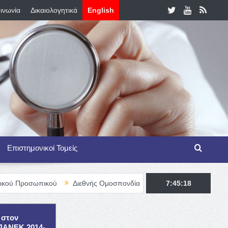
ινωνία
Δικαιολογητικά
English
Επιστημονικοί Τομείς
ικού
Διεθνής Ομοσπονδία Θαλασσαιμίας – TIF Fellowship Progra
7:45:19
 στον
ΕΠΑΝΕΚ 2014-