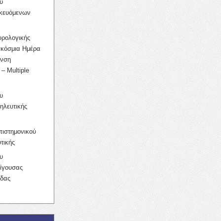
υ
ικευόμενων
υρολογικής
γκόσμια Ημέρα
υνση
– Multiple
υ
ηλευτικής
ιστημονικού
τικής
υ
ίγουσας
ίδας