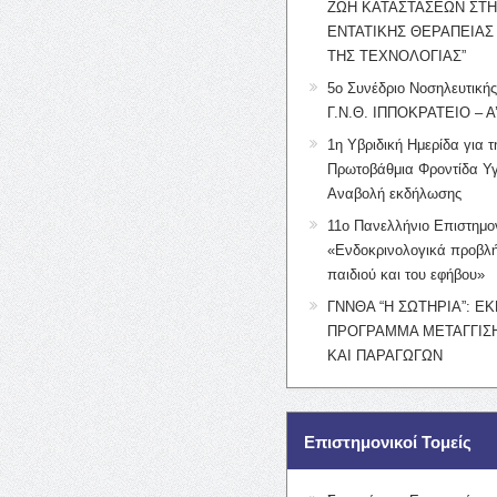
ΖΩΗ ΚΑΤΑΣΤΑΣΕΩΝ ΣΤ
ΕΝΤΑΤΙΚΗΣ ΘΕΡΑΠΕΙΑΣ
ΤΗΣ ΤΕΧΝΟΛΟΓΙΑΣ”
5ο Συνέδριο Νοσηλευτική
Γ.Ν.Θ. ΙΠΠΟΚΡΑΤΕΙΟ – Α
1η Υβριδική Ημερίδα για τ
Πρωτοβάθμια Φροντίδα Υγ
Αναβολή εκδήλωσης
11ο Πανελλήνιο Επιστημο
«Ενδοκρινολογικά προβλή
παιδιού και του εφήβου»
ΓΝΝΘΑ “Η ΣΩΤΗΡΙΑ”: Ε
ΠΡΟΓΡΑΜΜΑ ΜΕΤΑΓΓΙΣΗ
ΚΑΙ ΠΑΡΑΓΩΓΩΝ
Επιστημονικοί Τομείς