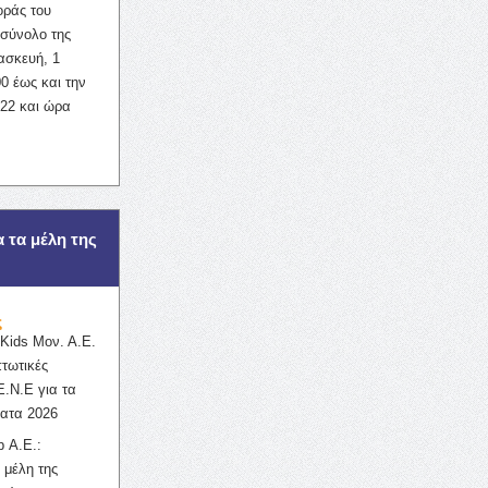
οράς του
σύνολο της
ασκευή, 1
0 έως και την
022 και ώρα
α τα μέλη της
ς
ids Μον. Α.Ε.
πτωτικές
Ε.Ν.Ε για τα
ατα 2026
 Α.Ε.:
 μέλη της