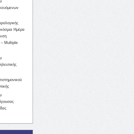
υ
ικευόμενων
υρολογικής
γκόσμια Ημέρα
υνση
– Multiple
υ
ηλευτικής
ιστημονικού
τικής
υ
ίγουσας
ίδας