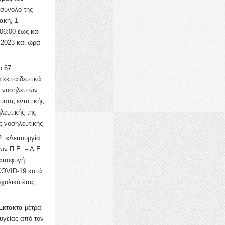
σύνολο της
ακή, 1
06:00 έως και
 2023 και ώρα
ο 67:
 εκπαιδευτικά
ν νοσηλευτών
ουσας εντατικής
λευτικής της
ς νοσηλευτικής
: «Λειτουργία
ων Π.Ε. – Δ.Ε.
 αποφυγή
COVID-19 κατά
σχολικό έτος
Έκτακτα μέτρα
υγείας από τον