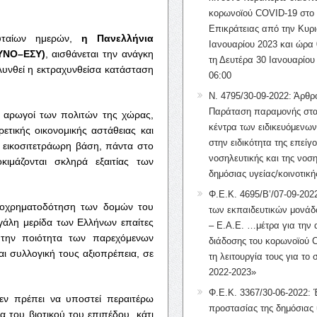
κορωνοϊού COVID-19 στο 
Επικράτειας από την Κυρι
ευταίων ημερών,
η
Πανελλήνια
Ιανουαρίου 2023 και ώρα 
ΥΝΟ
–
ΕΣΥ
)
, αισθάνεται την ανάγκη
τη Δευτέρα 30 Ιανουαρίου
λυνθεί η εκτραχυνθείσα κατάσταση
06:00
Ν. 4795/30-09-2022: Άρθρ
Παράταση παραμονής στα
η αρωγοί των πολιτών της χώρας,
κέντρα των ειδικευόμενω
ετικής οικονομικής αστάθειας και
στην ειδικότητα της επείγ
ε εικοσιτετράωρη βάση, πάντα στο
νοσηλευτικής και της νοση
μάζονται σκληρά εξαιτίας των
δημόσιας υγείας/κοινοτική
Φ.Ε.Κ. 4695/Β’/07-09-2022
υποχρηματοδότηση των δομών του
των εκπαιδευτικών μονάδ
γάλη μερίδα των Ελλήνων επαίτες
– Ε.Α.Ε. …μέτρα για την
 την ποιότητα των παρεχόμενων
διάδοσης του κορωνοϊού 
αι συλλογική τους αξιοπρέπεια, σε
τη λειτουργία τους για το 
2022-2023»
Φ.Ε.Κ. 3367/30-06-2022: 
εν πρέπει να υποστεί περαιτέρω
προστασίας της δημόσιας 
α του βιοτικού του επιπέδου, κάτι