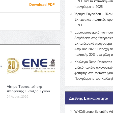
Ε.Ν.Ε για τα κατασκηνωτ
Download PDF
προγράμματα 2025
Ίδρυμα Ευγενίδου – Πλαν
Εκπτωτικές πολιτικές προς
Ε.Ν.Ε.
Ευρωμεσογειακό Ινστιτούτ
Ασφάλειας στις Υπηρεσίες
Εκπαιδευτικό πρόγραμμα 
Απρίλιος 2025: Παροχή ε
πολιτικής 30% στα μέλη 
Κολλέγιο Rene Descartes 
Ειδικό πακέτο οικονομικ
φοίτησης στα Μεταπτυχια
Προγράμματα του Κολλεγί
Αίτημα Τροποποίησης
Απόφασης Ένταξης Έργου
04 August 2026
Διεθνής Επικαιρότητα
WHO/Europe Scientific Ad