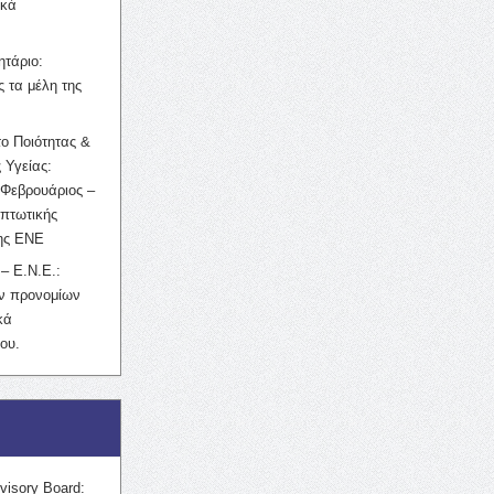
ικά
ητάριο:
 τα μέλη της
ο Ποιότητας &
 Υγείας:
Φεβρουάριος –
κπτωτικής
της ΕΝΕ
– Ε.Ν.Ε.:
ών προνομίων
κά
ου.
visory Board: