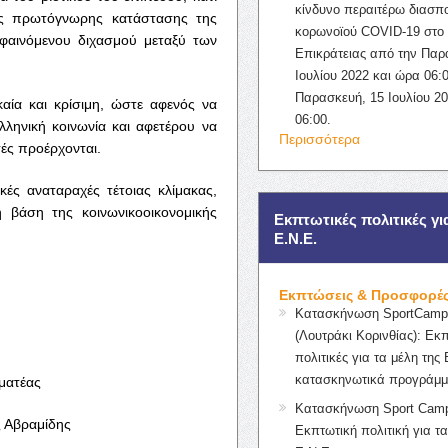
κίνδυνο περαιτέρω διασπ
ας πρωτόγνωρης κατάστασης της
κορωνοϊού COVID-19 στο 
αφαινόμενου διχασμού μεταξύ των
Επικράτειας από την Παρ
Ιουλίου 2022 και ώρα 06:0
Παρασκευή, 15 Ιουλίου 2
αία και κρίσιμη, ώστε αφενός να
06:00.
λληνική κοινωνία και αφετέρου να
Περισσότερα
τές προέρχονται.
ές αναταραχές τέτοιας κλίμακας,
η βάση της κοινωνικοοικονομικής
Εκπτωτικές πολιτικές γι
Ε.Ν.Ε.
Εκπτώσεις & Προσφορέ
Κατασκήνωση SportCampK
(Λουτράκι Κορινθίας): Εκ
πολιτικές για τα μέλη της 
κατασκηνωτικά προγράμμ
ατέας
Κατασκήνωση Sport Camp
Αβραμίδης
Εκπτωτική πολιτική για τα