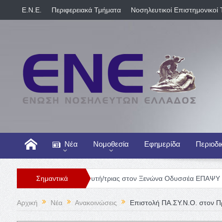
E.N.E.
Περιφερειακά Τμήματα
Νοσηλευτικοί Επιστημονικοί 
Νέα
Νομοθεσία
Εφημερίδα
Περιοδι
Θέση Νοσηλευτή/τριας στον Ξενώνα Οδυσσέα ΕΠΑΨΥ
Σημαντικά
Γενική 
Αρχική
Νέα
Ανακοινώσεις
Επιστολή ΠΑ.ΣΥ.Ν.Ο. στον Π