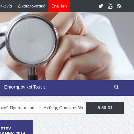
ινωνία
Δικαιολογητικά
English
Επιστημονικοί Τομείς
πικού
Διεθνής Ομοσπονδία Θαλασσαιμίας – TIF Fellowship Progr
5:56:32
 στον
ΕΠΑΝΕΚ 2014-