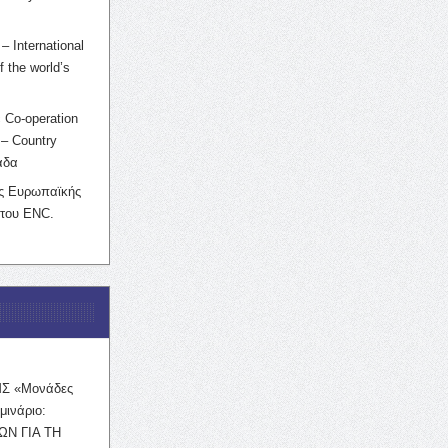
– International
f the world’s
 Co-operation
– Country
άδα
ης Ευρωπαϊκής
 του ENC.
ΜΣ «Μονάδες
μινάριο:
ΩΝ ΓΙΑ ΤΗ