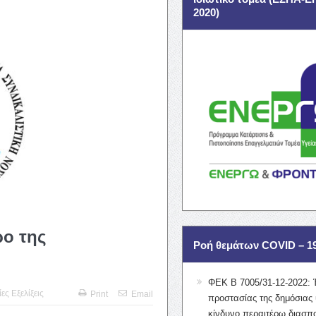
2020)
ρο της
Ροή θεμάτων COVID – 1
ΦΕΚ Β 7005/31-12-2022: 
ες Εξελίξεις
Print
Email
προστασίας της δημόσιας 
κίνδυνο περαιτέρω διασπ