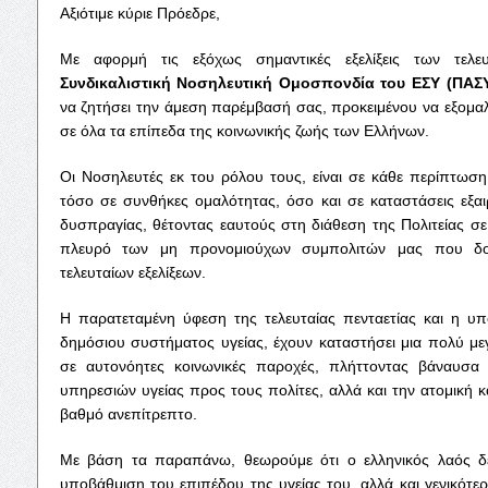
Αξιότιμε κύριε Πρόεδρε,
Με αφορμή τις εξόχως σημαντικές εξελίξεις των τελ
Συνδικαλιστική
Νοσηλευτική
Ομοσ
π
ονδία
του
ΕΣΥ
(
ΠΑΣ
να ζητήσει την άμεση παρέμβασή σας, προκειμένου να εξομα
σε όλα τα επίπεδα της κοινωνικής ζωής των Ελλήνων.
Οι Νοσηλευτές εκ του ρόλου τους, είναι σε κάθε περίπτωσ
τόσο σε συνθήκες ομαλότητας, όσο και σε καταστάσεις εξαιρ
δυσπραγίας, θέτοντας εαυτούς στη διάθεση της Πολιτείας σ
πλευρό των μη προνομιούχων συμπολιτών μας που δοκι
τελευταίων εξελίξεων.
Η παρατεταμένη ύφεση της τελευταίας πενταετίας και η 
δημόσιου συστήματος υγείας, έχουν καταστήσει μια πολύ με
σε αυτονόητες κοινωνικές παροχές, πλήττοντας βάναυσα
υπηρεσιών υγείας προς τους πολίτες, αλλά και την ατομική κ
βαθμό ανεπίτρεπτο.
Με βάση τα παραπάνω, θεωρούμε ότι ο ελληνικός λαός δ
υποβάθμιση του επιπέδου της υγείας του, αλλά και γενικότερ