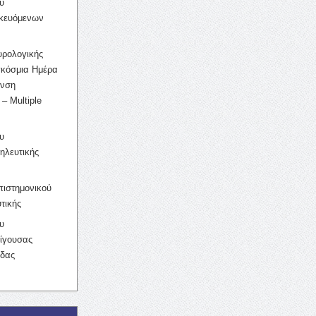
υ
ικευόμενων
υρολογικής
γκόσμια Ημέρα
υνση
– Multiple
υ
ηλευτικής
ιστημονικού
τικής
υ
ίγουσας
ίδας