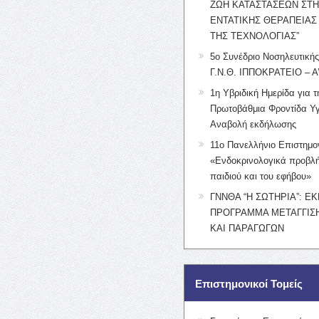
ΖΩΗ ΚΑΤΑΣΤΑΣΕΩΝ ΣΤ
ΕΝΤΑΤΙΚΗΣ ΘΕΡΑΠΕΙΑΣ
ΤΗΣ ΤΕΧΝΟΛΟΓΙΑΣ”
5ο Συνέδριο Νοσηλευτική
Γ.Ν.Θ. ΙΠΠΟΚΡΑΤΕΙΟ – Α
1η Υβριδική Ημερίδα για τ
Πρωτοβάθμια Φροντίδα Υγ
Αναβολή εκδήλωσης
11ο Πανελλήνιο Επιστημο
«Ενδοκρινολογικά προβλή
παιδιού και του εφήβου»
ΓΝΝΘΑ “Η ΣΩΤΗΡΙΑ”: Ε
ΠΡΟΓΡΑΜΜΑ ΜΕΤΑΓΓΙΣΗ
ΚΑΙ ΠΑΡΑΓΩΓΩΝ
Επιστημονικοί Τομείς