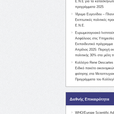
Ε.Ν.Ε για τα κατασκηνωτ
προγράμματα 2025
Ίδρυμα Ευγενίδου – Πλαν
Εκπτωτικές πολιτικές προς
Ε.Ν.Ε.
Ευρωμεσογειακό Ινστιτούτ
Ασφάλειας στις Υπηρεσίες
Εκπαιδευτικό πρόγραμμα 
Απρίλιος 2025: Παροχή ε
πολιτικής 30% στα μέλη 
Κολλέγιο Rene Descartes 
Ειδικό πακέτο οικονομικ
φοίτησης στα Μεταπτυχια
Προγράμματα του Κολλεγί
Διεθνής Επικαιρότητα
WHO/Europe Scientific Ad