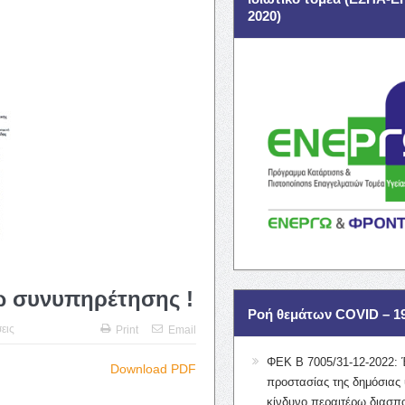
2020)
ω συνυπηρέτησης !
Ροή θεμάτων COVID – 1
εις
Print
Email
ΦΕΚ Β 7005/31-12-2022: 
Download PDF
προστασίας της δημόσιας 
κίνδυνο περαιτέρω διασπ