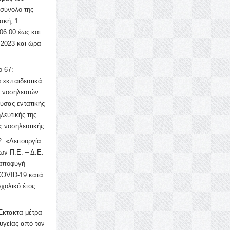
σύνολο της
ακή, 1
06:00 έως και
 2023 και ώρα
ο 67:
 εκπαιδευτικά
ν νοσηλευτών
ουσας εντατικής
λευτικής της
ς νοσηλευτικής
: «Λειτουργία
ων Π.Ε. – Δ.Ε.
 αποφυγή
COVID-19 κατά
σχολικό έτος
Έκτακτα μέτρα
υγείας από τον