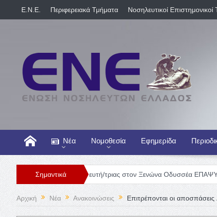
E.N.E.
Περιφερειακά Τμήματα
Νοσηλευτικοί Επιστημονικοί 
Νέα
Νομοθεσία
Εφημερίδα
Περιοδι
Θέση Νοσηλευτή/τριας στον Ξενώνα Οδυσσέα ΕΠΑΨΥ
Σημαντικά
Γενική 
Αρχική
Νέα
Ανακοινώσεις
Επιτρέπονται οι αποσπάσεις