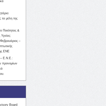
ικά
ητάριο:
 τα μέλη της
ο Ποιότητας &
 Υγείας:
Φεβρουάριος –
κπτωτικής
της ΕΝΕ
– Ε.Ν.Ε.:
ών προνομίων
κά
ου.
visory Board: