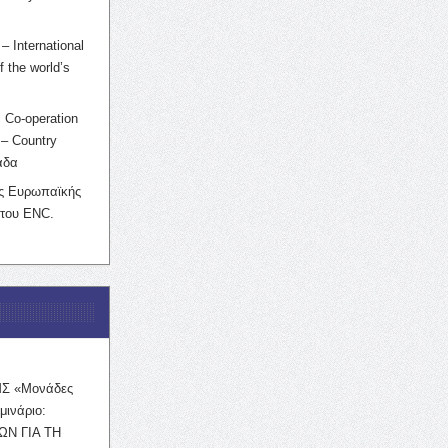
– International
f the world’s
 Co-operation
– Country
άδα
ης Ευρωπαϊκής
 του ENC.
ΜΣ «Μονάδες
μινάριο:
ΩΝ ΓΙΑ ΤΗ