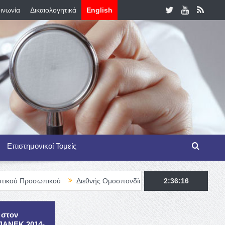
ινωνία
Δικαιολογητικά
English
Επιστημονικοί Τομείς
πικού
Διεθνής Ομοσπονδία Θαλασσαιμίας – TIF Fellowship Progr
2:36:17
 στον
ΕΠΑΝΕΚ 2014-