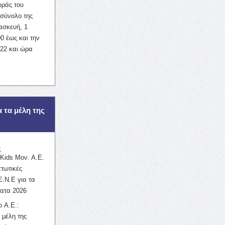
οράς του
σύνολο της
ασκευή, 1
0 έως και την
022 και ώρα
α τα μέλη της
ς
ids Μον. Α.Ε.
πτωτικές
Ε.Ν.Ε για τα
ατα 2026
 Α.Ε.:
 μέλη της