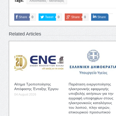
Tags:
Αποσπάσεις - Μετατάξεις
Share
0
Tweet
0
Share
0
Share
Related Articles
Αίτημα Τροποποίησης
Παράταση ενεργοποίησης
Απόφασης Ένταξης Έργου
ηλεκτρονικής εφαρμογής
υποβολής αιτήσεων για την
04 August 2026
εγγραφή υποψηφίων στους
ηλεκτρονικούς καταλόγους
του λοιπού, πλην ιατρών,
επικουρικού προσωπικού