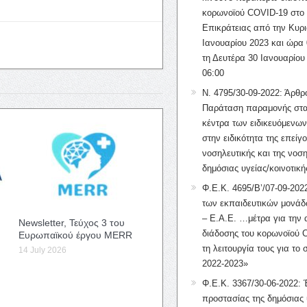
κορωνοϊού COVID-19 στο 
Επικράτειας από την Κυρι
Ιανουαρίου 2023 και ώρα 
τη Δευτέρα 30 Ιανουαρίου
06:00
Ν. 4795/30-09-2022: Άρθρ
Παράταση παραμονής στα
κέντρα των ειδικευόμενω
στην ειδικότητα της επείγ
νοσηλευτικής και της νοση
δημόσιας υγείας/κοινοτική
Φ.Ε.Κ. 4695/Β’/07-09-2022
των εκπαιδευτικών μονάδ
– Ε.Α.Ε. …μέτρα για την
Newsletter, Τεύχος 3 του
διάδοσης του κορωνοϊού 
Ευρωπαϊκού έργου MERR
τη λειτουργία τους για το 
14 July 2026
2022-2023»
Φ.Ε.Κ. 3367/30-06-2022: 
προστασίας της δημόσιας 