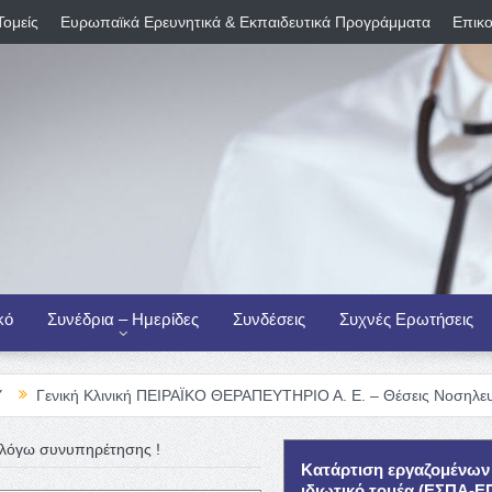
Τομείς
Ευρωπαϊκά Ερευνητικά & Εκπαιδευτικά Προγράμματα
Επικο
κό
Συνέδρια – Ημερίδες
Συνδέσεις
Συχνές Ερωτήσεις
Κλινική ΠΕΙΡΑΪΚΟ ΘΕΡΑΠΕΥΤΗΡΙΟ Α. Ε. – Θέσεις Νοσηλευτικού Προσω
 λόγω συνυπηρέτησης !
Κατάρτιση εργαζομένων
ιδιωτικό τομέα (ΕΣΠΑ-