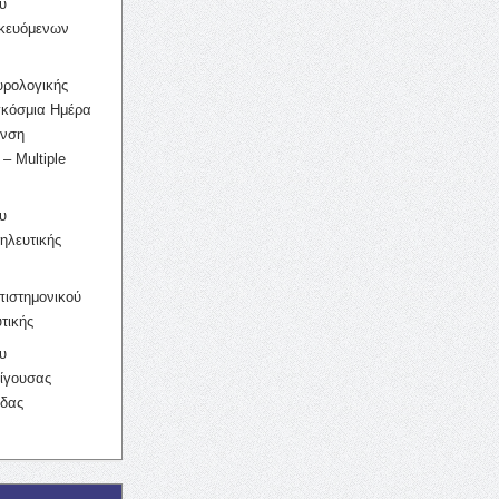
υ
ικευόμενων
υρολογικής
γκόσμια Ημέρα
υνση
– Multiple
υ
ηλευτικής
ιστημονικού
τικής
υ
ίγουσας
ίδας