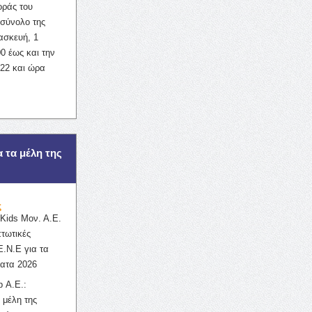
οράς του
σύνολο της
ασκευή, 1
0 έως και την
022 και ώρα
α τα μέλη της
ς
ids Μον. Α.Ε.
πτωτικές
Ε.Ν.Ε για τα
ατα 2026
 Α.Ε.:
 μέλη της