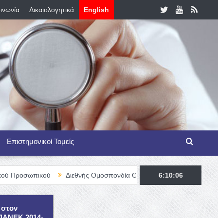
ινωνία
Δικαιολογητικά
English
Επιστημονικοί Τομείς
κού
Διεθνής Ομοσπονδία Θαλασσαιμίας – TIF Fellowship Program
6:10:07
 στον
ΕΠΑΝΕΚ 2014-