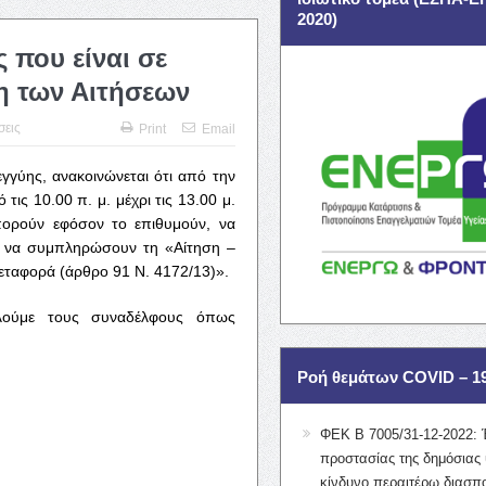
2020)
 που είναι σε
η των Αιτήσεων
σεις
Print
Email
γγύης, ανακοινώνεται ότι από την
τις 10.00 π. μ. μέχρι τις 13.00 μ.
μπορούν εφόσον το επιθυμούν, να
ε να συμπληρώσουν τη «Αίτηση –
ταφορά (άρθρο 91 Ν. 4172/13)».
αλούμε τους συναδέλφους όπως
Ροή θεμάτων COVID – 1
ΦΕΚ Β 7005/31-12-2022: 
προστασίας της δημόσιας 
κίνδυνο περαιτέρω διασπ