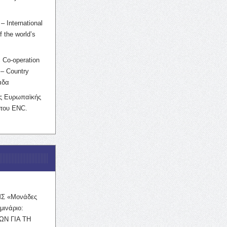
– International
f the world’s
 Co-operation
– Country
άδα
ης Ευρωπαϊκής
 του ENC.
ΜΣ «Μονάδες
μινάριο:
ΩΝ ΓΙΑ ΤΗ