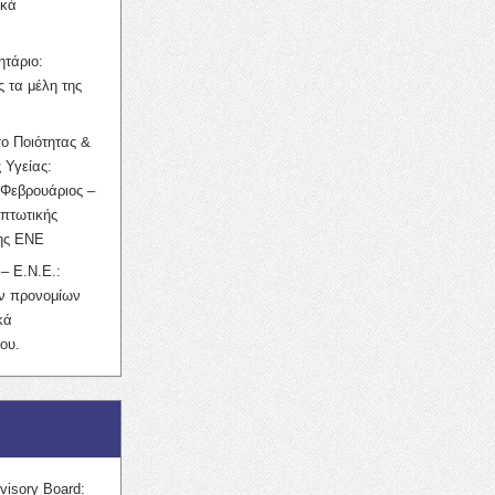
ικά
ητάριο:
 τα μέλη της
ο Ποιότητας &
 Υγείας:
Φεβρουάριος –
κπτωτικής
της ΕΝΕ
– Ε.Ν.Ε.:
ών προνομίων
κά
ου.
visory Board: