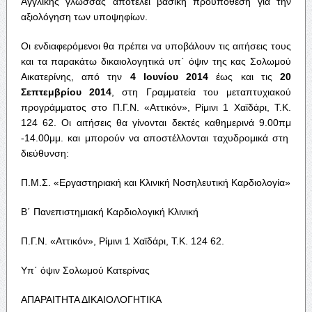
Αγγλικής γλώσσας αποτελεί βασική προϋπόθεση για την
αξιολόγηση των υποψηφίων.
Οι ενδιαφερόμενοι θα πρέπει να υποβάλουν τις αιτήσεις τους
και τα παρακάτω δικαιολογητικά υπ΄ όψιν της κας Σολωμού
Αικατερίνης, από την
4 Ιουνίου 2014
έως και τις
20
Σεπτεμβρίου 2014
, στη Γραμματεία του μεταπτυχιακού
προγράμματος στο Π.Γ.Ν. «Αττικόν», Ρίμινι 1 Χαϊδάρι, Τ.Κ.
124 62. Οι αιτήσεις θα γίνονται δεκτές καθημερινά 9.00πμ
-14.00μμ. και μπορούν να αποστέλλονται ταχυδρομικά στη
διεύθυνση:
Π.Μ.Σ. «Εργαστηριακή και Κλινική Νοσηλευτική Καρδιολογία»
Β΄ Πανεπιστημιακή Καρδιολογική Κλινική
Π.Γ.Ν. «Αττικόν», Ρίμινι 1 Χαϊδάρι, Τ.Κ. 124 62.
Υπ΄ όψιν Σολωμού Κατερίνας
ΑΠΑΡΑΙΤΗΤΑ ΔΙΚΑΙΟΛΟΓΗΤΙΚΑ