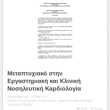
Μεταπτυχιακό στην
Εργαστηριακή και Κλινική
Νοσηλευτική Καρδιολογία
Αναρτήθηκε στις:
18 July 2014
Ανήκει στις κατηγορίες:
Ανακοινώσεις
,
Σημαντικά
,
Σημαντικά Νέα
,
Τελευταίες Εξελίξεις
Print
Email