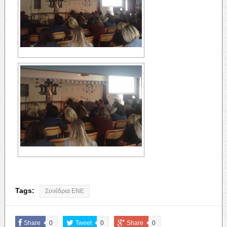
Tags:
Συνέδρια ΕΝΕ
Share
0
Tweet
0
Share
0