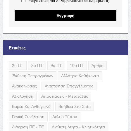
Επιβεβαίωση για να λαμβάνετε νέα και ενημερώσεις.
Εγγραφή
Ετικέτες
2ο ΠΤ
3ο ΠΤ
9ο ΠΤ
10ο ΠΤ
Άρθρα
Έκθεση Πεπραγμένων
Αλλότρια Καθήκοντα
Ανακοινώσεις
Αντιποίηση Επαγγέλματος
Αξιολόγηση
Αποσπάσεις - Μετατάξεις
Βαρέα Και Ανθυγιεινά
Βοήθεια Στο Σπίτι
Γενική Συνέλευση
Δελτίο Τύπου
Διάκριση ΠΕ - ΤΕ
Διαθεσιμότητα - Κινητικότητα