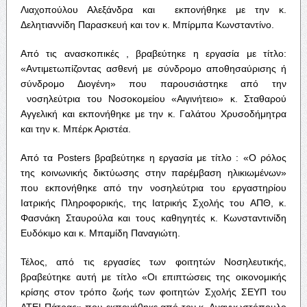
Λιαχοπούλου Αλεξάνδρα και εκπονήθηκε με την κ.
Δελητιαννίδη Παρασκευή και τον κ. Μπίρμπα Κωνσταντίνο.
Από τις ανασκοπικές , βραβεύτηκε η εργασία με τίτλο:
«Αντιμετωπίζοντας ασθενή με σύνδρομο αποθησαύρισης ή
σύνδρομο Διογένη» που παρουσιάστηκε από την
νοσηλεύτρια του Νοσοκομείου «Αιγινήτειο» κ. Σταθαρού
Αγγελική και εκπονήθηκε με την κ. Γαλάτου Χρυσοδήμητρα
και την κ. Μπέρκ Αριστέα.
Από τα Posters βραβεύτηκε η εργασία με τίτλο : «Ο ρόλος
της κοινωνικής δικτύωσης στην παρέμβαση ηλικιωμένων»
που εκπονήθηκε από την νοσηλεύτρια του εργαστηρίου
Ιατρικής Πληροφορικής, της Ιατρικής Σχολής του ΑΠΘ, κ.
Φασνάκη Σταυρούλα και τους καθηγητές κ. Κωνσταντινίδη
Ευδόκιμο και κ. Μπαμίδη Παναγιώτη.
Τέλος, από τις εργασίες των φοιτητών Νοσηλευτικής,
βραβεύτηκε αυτή με τίτλο «Οι επιπτώσεις της οικονομικής
κρίσης στον τρόπο ζωής των φοιτητών Σχολής ΣΕΥΠ του
ΑΤΕΙ Πάτρας» που εκπονήθηκε από τον κ. Αναγνωστόπουλο