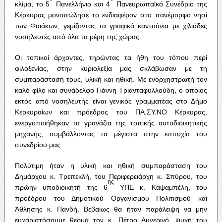
κλίμα, το 5
Πανελλήνιο και 4
Πανευρωπαϊκό Συνέδριο της
Κέρκυρας μονοπώλησε το ενδιαφέρον στο πανέμορφο νησί
των Φαιάκων, γεμίζοντας τα γραφικά καντούνια με χιλιάδες
νοσηλευτές από όλα τα μέρη της χώρας.
Οι τοπικοί άρχοντες, τηρώντας τα ήθη του τόπου περί
φιλοξενίας, στην κυριολεξία μας σκλάβωσαν με τη
συμπαράστασή τους, υλική και ηθική. Με ενορχηστρωτή τον
καλό φίλο και συνάδελφο Γιάννη Τριανταφυλλούδη, ο οποίος
εκτός από νοσηλευτής είναι γενικός γραμματέας στο Δήμο
Κερκυραίων και πρόεδρος του ΠΑ.ΣΥ.ΝΟ Κέρκυρας,
ενεργοποιήθηκαν τα γρανάζια της τοπικής αυτοδιοικητικής
μηχανής, συμβάλλοντας τα μέγιστα στην επιτυχία του
συνεδρίου μας.
Πολύτιμη ήταν η υλική και ηθική συμπαράσταση του
Δημάρχου κ. Τρεπεκλή, του Περιφερειάρχη κ. Σπύρου, του
ης
πρώην υποδιοικητή της 6
ΥΠΕ κ. Καψαμπέλη, του
προέδρου του Δημοτικού Οργανισμού Πολιτισμού και
Άθλησης κ. Πανδή. Βεβαίως θα ήταν παράλειψη να μην
ευχαριστήσουμε θερμά τον κ. Πέτρο Αυγερινό, ψυχή του