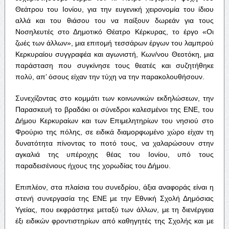
Θεάτρου του Ιονίου, για την ευγενική χειρονομία του ίδιου
αλλά και του θιάσου του να παίξουν δωρεάν για τους
Νοσηλευτές στο Δημοτικό Θέατρο Κέρκυρας, το έργο «Οι
ζωές των άλλων», μια επιτομή τεσσάρων έργων του λαμπρού
Κερκυραίου συγγραφέα και αγωνιστή, Κων/νου Θεοτόκη, μια
παράσταση που συγκίνησε τους θεατές και συζητήθηκε
πολύ, απ’ όσους είχαν την τύχη να την παρακολουθήσουν.
Συνεχίζοντας στο κομμάτι των κοινωνικών εκδηλώσεων, την
Παρασκευή το βραδάκι οι σύνεδροι καλεσμένοι της ΕΝΕ, του
Δήμου Κερκυραίων και των Επιμελητηρίων του νησιού στο
Φρούριο της πόλης, σε ειδικά διαμορφωμένο χώρο είχαν τη
δυνατότητα πίνοντας το ποτό τους, να χαλαρώσουν στην
αγκαλιά της υπέροχης θέας του Ιονίου, υπό τους
παραδεισένιους ήχους της χορωδίας του Δήμου.
Επιπλέον, στα πλαίσια του συνεδρίου, άξια αναφοράς είναι η
στενή συνεργασία της ΕΝΕ με την Εθνική Σχολή Δημόσιας
Υγείας, που εκφράστηκε μεταξύ των άλλων, με τη διενέργεια
έξι ειδικών φροντιστηρίων από καθηγητές της Σχολής και με