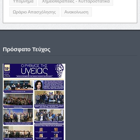
Υπόμνημα
Χημειοθεραπείες - Κυτταροστατικά
Ωράριο Απασχόλησης
Ανακοίνωση
Πρόσφατο Τεύχος