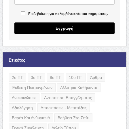
Επιβεβαίωση για να λαμβάνετε νέα και ενημερώσεις.
Εγγραφή
Ετικέτες
2ο ΠΤ
3ο ΠΤ
9ο ΠΤ
10ο ΠΤ
Άρθρα
Έκθεση Πεπραγμένων
Αλλότρια Καθήκοντα
Ανακοινώσεις
Αντιποίηση Επαγγέλματος
Αξιολόγηση
Αποσπάσεις - Μετατάξεις
Βαρέα Και Ανθυγιεινά
Βοήθεια Στο Σπίτι
Γενική Συνέλευση
Δελτίο Τύπου