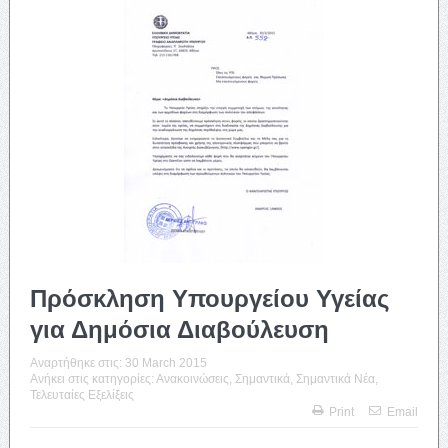
Πρόσκληση Υπουργείου Υγείας
για Δημόσια Διαβούλευση
Αναρτήθηκε στις:
30 March 2015
Ανήκει στις κατηγορίες:
Ανακοινώσεις
,
Σημαντικά
,
Σημαντικά Νέα
,
Τελευταίες Εξελίξεις
Print
Email