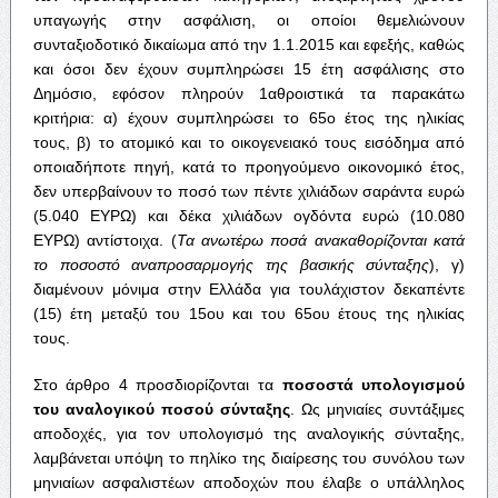
υπαγωγής στην ασφάλιση, οι οποίοι θεμελιώνουν
συνταξιοδοτικό δικαίωμα από την 1.1.2015 και εφεξής, καθώς
και όσοι δεν έχουν συμπληρώσει 15 έτη ασφάλισης στο
Δημόσιο, εφόσον πληρούν 1αθροιστικά τα παρακάτω
κριτήρια: α) έχουν συμπληρώσει το 65ο έτος της ηλικίας
τους, β) το ατομικό και το οικογενειακό τους εισόδημα από
οποιαδήποτε πηγή, κατά το προηγούμενο οικονομικό έτος,
δεν υπερβαίνουν το ποσό των πέντε χιλιάδων σαράντα ευρώ
(5.040 ΕΥΡΩ) και δέκα χιλιάδων ογδόντα ευρώ (10.080
ΕΥΡΩ) αντίστοιχα. (
Τα ανωτέρω ποσά ανακαθορίζονται κατά
το ποσοστό αναπροσαρμογής της βασικής σύνταξης
), γ)
διαμένουν μόνιμα στην Ελλάδα για τουλάχιστον δεκαπέντε
(15) έτη μεταξύ του 15ου και του 65ου έτους της ηλικίας
τους.
Στο άρθρο 4 προσδιορίζονται τα
ποσοστά υπολογισμού
του αναλογικού ποσού σύνταξης
. Ως μηνιαίες συντάξιμες
αποδοχές, για τον υπολογισμό της αναλογικής σύνταξης,
λαμβάνεται υπόψη το πηλίκο της διαίρεσης του συνόλου των
μηνιαίων ασφαλιστέων αποδοχών που έλαβε ο υπάλληλος