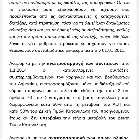
αυτού σε συνδυασμό με τις διατάξεις της παραγράφου 10. Για
τα πρόσωπα αυτά
εξακολουθούν να ισχύουν όσα
προβλέπονται από τις αντικαθιστώμενες ή
καταργούμενες
διατάξεις, κατά περίπτωση, τόσο για τη θεμελίωση δικαιώματος
σύνταξης όσο και για τα όρια ηλικίας συνταξιοδότησης, καθώς
και για τον τρόπο
υπολογισμού της σύνταξής τους
». Με άλλα
λόγια οι νέες ρυθμίσεις πρόκειται να ισχύσουν για όσους
θεμελιώνουν συνταξιοδοτικό δικαίωμα μετά την 01.01.2011.
Αναφορικά με την
αναπροσαρμογή των συντάξεων
, από
1.1.2014 οι καταβαλλόμενες συντάξεις,
συμπεριλαμβανομένων των χορηγιών και των βοηθημάτων
του Δημοσίου, αναπροσαρμόζονται μόνο με διάταξη ειδικού
νόμου, σύμφωνα με το τελευταίο εδάφιο της παρ. 2 του
άρθρου 73 του Συντάγματος στη βάση συντελεστή που
διαμορφώνεται κατά 50% από τη μεταβολή του ΑΕΠ και
κατά 50% του Δείκτη Τιμών Καταναλωτή του προηγούμενου
έτους και δεν υπερβαίνει την ετήσια μεταβολή του Δείκτη
Τιμών Καταναλωτή.
Αναφορικά με την
αναπροσαρμογή των ορίων ηλικίας
,