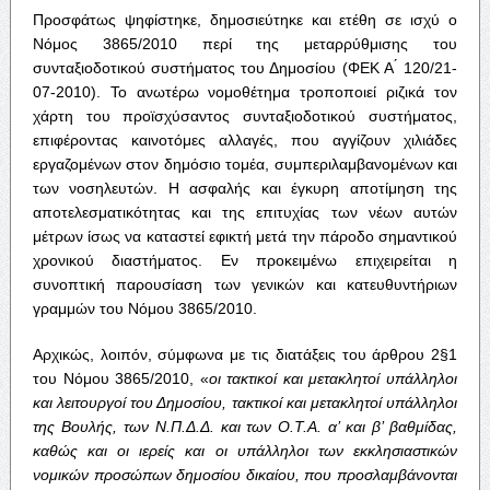
Προσφάτως ψηφίστηκε, δημοσιεύτηκε και ετέθη σε ισχύ ο
Νόμος 3865/2010 περί της μεταρρύθμισης του
συνταξιοδοτικού συστήματος του Δημοσίου (ΦΕΚ Α ́ 120/21-
07-2010). Το ανωτέρω νομοθέτημα τροποποιεί ριζικά τον
χάρτη του προϊσχύσαντος συνταξιοδοτικού συστήματος,
επιφέροντας καινοτόμες αλλαγές, που αγγίζουν χιλιάδες
εργαζομένων στον δημόσιο τομέα, συμπεριλαμβανομένων και
των νοσηλευτών. Η ασφαλής και έγκυρη αποτίμηση της
αποτελεσματικότητας και της επιτυχίας των νέων αυτών
μέτρων ίσως να καταστεί εφικτή μετά την πάροδο σημαντικού
χρονικού διαστήματος. Εν προκειμένω επιχειρείται η
συνοπτική παρουσίαση των γενικών και κατευθυντήριων
γραμμών του Νόμου 3865/2010.
Αρχικώς, λοιπόν, σύμφωνα με τις διατάξεις του άρθρου 2§1
του Νόμου 3865/2010, «
οι τακτικοί και μετακλητοί υπάλληλοι
και λειτουργοί του Δημοσίου, τακτικοί και μετακλητοί υπάλληλοι
της Βουλής, των Ν.Π.Δ.Δ. και των Ο.Τ.Α. α’ και β’ βαθμίδας,
καθώς και οι ιερείς και οι υπάλληλοι των εκκλησιαστικών
νομικών προσώπων δημοσίου δικαίου, που προσλαμβάνονται