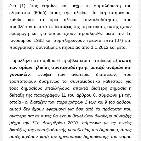
ένα (1) έτος ετησίως και μέχρι τη συμπλήρωση του
εξηκοστού (60ού) έτους της ηλικίας. Τα έτη υπηρεσίας,
καθώς και τα όρια ηλικίας συνταξιοδότησης που
προβλέπονται από τις διατάξεις της περίπτωσης αυτής έχουν
εφαρμογή και για όσους έχουν προσληφθεί μετά την 1η
Ιανουαρίου 1983 και συμπληρώνουν τριάντα επτά (37) έτη
πραγματικής συντάξιμης υπηρεσίας από 1.1.2012 και μετά.
Παράλληλα στο άρθρο 6 προβλέπεται η σταδιακή
εξίσωση
των ορίων
ηλικίας συνταξιοδότησης μεταξύ ανδρών και
γυναικών
. Ενόψει των ανωτέρω διατάξεων, που
τροποποιούν δυσμενώς το συνταξιοδοτικό καθεστώς για
τους δημοσίους υπαλλήλους, αποκτά ιδιαίτερη σημασία η
διάταξη της παραγράφου 11 του άρθρου 6, σύμφωνα με την
οποία «
οι
διατάξεις των παραγράφων 1 έως και 9 του άρθρου
αυτού δεν έχουν εφαρμογή για όσα
από τα πρόσωπα που
αναφέρονται σε αυτές θα έχουν θεμελιώσει δικαίωμα σύνταξης
μέχρι την 31η Δεκεμβρίου 2010, σύμφωνα με τις οικείες
διατάξεις της συνταξιοδοτικής
νομοθεσίας του Δημοσίου, όπως
αυτές ισχύουν κατά την ημερομηνία δημοσίευσης του
νόμου