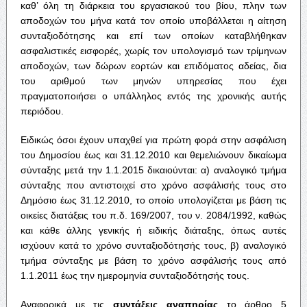
καθ’ όλη τη διάρκεια του εργασιακού του βίου, πλην των
αποδοχών του μήνα κατά τον οποίο υποβάλλεται η αίτηση
συνταξιοδότησης και επί των οποίων καταβλήθηκαν
ασφαλιστικές εισφορές, χωρίς τον υπολογισμό των τρίμηνων
αποδοχών, των δώρων εορτών και επιδόματος αδείας, δια
του αριθμού των μηνών υπηρεσίας που έχει
πραγματοποιήσει ο υπάλληλος εντός της χρονικής αυτής
περιόδου.
Ειδικώς όσοι έχουν υπαχθεί για πρώτη φορά στην ασφάλιση
του Δημοσίου έως και 31.12.2010 και θεμελιώνουν δικαίωμα
σύνταξης μετά την 1.1.2015 δικαιούνται: α) αναλογικό τμήμα
σύνταξης που αντιστοιχεί στο χρόνο ασφάλισής τους στο
Δημόσιο έως 31.12.2010, το οποίο υπολογίζεται με βάση τις
οικείες διατάξεις του π.δ. 169/2007, του ν. 2084/1992, καθώς
και κάθε άλλης γενικής ή ειδικής διάταξης, όπως αυτές
ισχύουν κατά το χρόνο συνταξιοδότησής τους, β) αναλογικό
τμήμα σύνταξης με βάση το χρόνο ασφάλισής τους από
1.1.2011 έως την ημερομηνία συνταξιοδότησής τους.
Αναφορικά με τις
συντάξεις αναπηρίας
το άρθρο 5