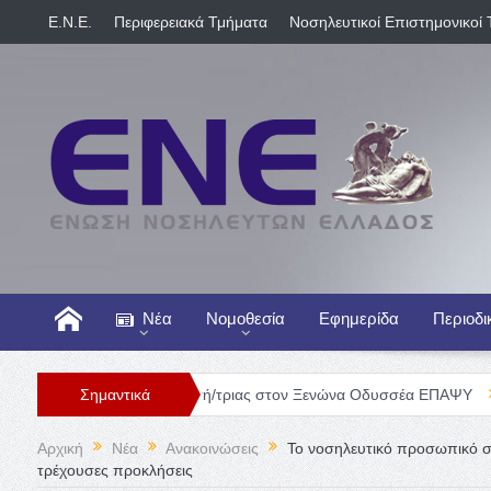
E.N.E.
Περιφερειακά Τμήματα
Νοσηλευτικοί Επιστημονικοί 
Νέα
Νομοθεσία
Εφημερίδα
Περιοδι
Θέση Νοσηλευτή/τριας στον Ξενώνα Οδυσσέα ΕΠΑΨΥ
Σημαντικά
Γενική Κλι
Αρχική
Νέα
Ανακοινώσεις
To νοσηλευτικό προσωπικό σ
τρέχουσες προκλήσεις