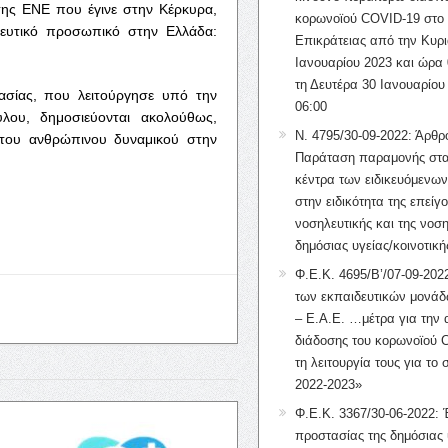
της ΕΝΕ που έγινε στην Κέρκυρα,
κορωνοϊού COVID-19 στο 
λευτικό προσωπικό στην Ελλάδα:
Επικράτειας από την Κυρι
Ιανουαρίου 2023 και ώρα 
τη Δευτέρα 30 Ιανουαρίου
σίας, που λειτούργησε υπό την
06:00
λου, δημοσιεύονται ακολούθως,
Ν. 4795/30-09-2022: Άρθρ
η του ανθρώπινου δυναμικού στην
Παράταση παραμονής στα
κέντρα των ειδικευόμενω
στην ειδικότητα της επείγ
νοσηλευτικής και της νοση
δημόσιας υγείας/κοινοτική
Φ.Ε.Κ. 4695/Β’/07-09-2022
των εκπαιδευτικών μονάδ
– Ε.Α.Ε. …μέτρα για την
διάδοσης του κορωνοϊού 
τη λειτουργία τους για το 
2022-2023»
Φ.Ε.Κ. 3367/30-06-2022: 
προστασίας της δημόσιας 