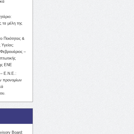
ικά
ητάριο:
 τα μέλη της
ο Ποιότητας &
 Υγείας:
Φεβρουάριος –
κπτωτικής
της ΕΝΕ
– Ε.Ν.Ε.:
ών προνομίων
κά
ου.
visory Board: