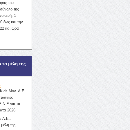
οράς του
σύνολο της
ασκευή, 1
0 έως και την
022 και ώρα
α τα μέλη της
ς
ids Μον. Α.Ε.
πτωτικές
Ε.Ν.Ε για τα
ατα 2026
 Α.Ε.:
 μέλη της