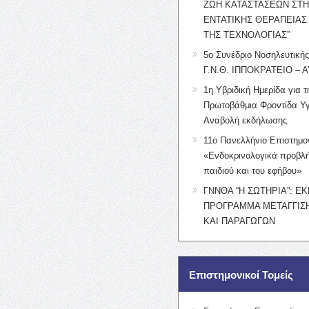
ΖΩΗ ΚΑΤΑΣΤΑΣΕΩΝ ΣΤ
ΕΝΤΑΤΙΚΗΣ ΘΕΡΑΠΕΙΑΣ
ΤΗΣ ΤΕΧΝΟΛΟΓΙΑΣ”
5ο Συνέδριο Νοσηλευτική
Γ.Ν.Θ. ΙΠΠΟΚΡΑΤΕΙΟ – Α
1η Υβριδική Ημερίδα για τ
Πρωτοβάθμια Φροντίδα Υγ
Αναβολή εκδήλωσης
11ο Πανελλήνιο Επιστημο
«Ενδοκρινολογικά προβλή
παιδιού και του εφήβου»
ΓΝΝΘΑ “Η ΣΩΤΗΡΙΑ”: Ε
ΠΡΟΓΡΑΜΜΑ ΜΕΤΑΓΓΙΣΗ
ΚΑΙ ΠΑΡΑΓΩΓΩΝ
Επιστημονικοί Τομείς