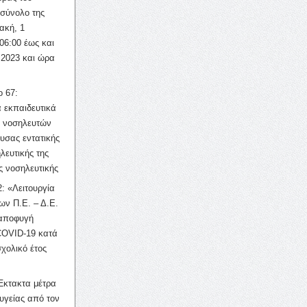
σύνολο της
ακή, 1
06:00 έως και
 2023 και ώρα
ο 67:
 εκπαιδευτικά
ν νοσηλευτών
ουσας εντατικής
λευτικής της
ς νοσηλευτικής
: «Λειτουργία
ων Π.Ε. – Δ.Ε.
 αποφυγή
COVID-19 κατά
σχολικό έτος
Έκτακτα μέτρα
υγείας από τον