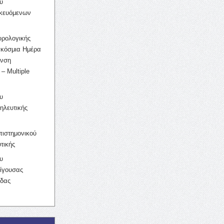
υ
ικευόμενων
υρολογικής
γκόσμια Ημέρα
υνση
– Multiple
υ
ηλευτικής
ιστημονικού
τικής
υ
ίγουσας
ίδας