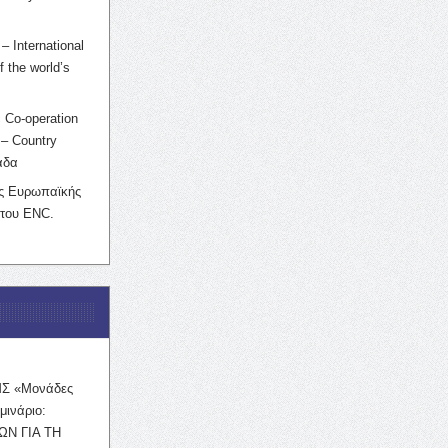
– International
f the world’s
 Co-operation
– Country
άδα
ης Ευρωπαϊκής
 του ENC.
ΜΣ «Μονάδες
μινάριο:
ΩΝ ΓΙΑ ΤΗ