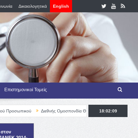
ινωνία
Δικαιολογητικά
English
Επιστημονικοί Τομείς
ού
Διεθνής Ομοσπονδία Θαλασσαιμίας – TIF Fellowship Programm
18:02:10
 στον
ΕΠΑΝΕΚ 2014-