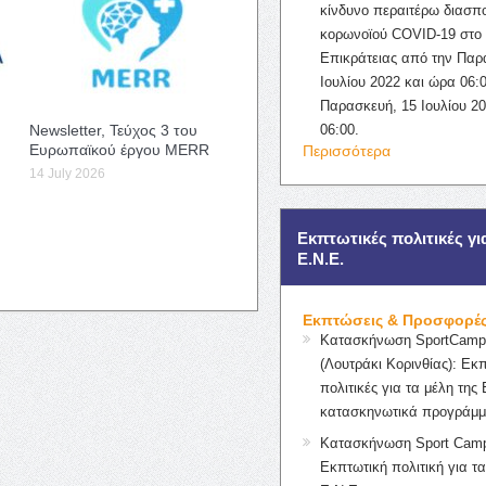
κίνδυνο περαιτέρω διασπ
κορωνοϊού COVID-19 στο 
Επικράτειας από την Παρ
Ιουλίου 2022 και ώρα 06:0
Παρασκευή, 15 Ιουλίου 2
Newsletter, Τεύχος 3 του
06:00.
Ευρωπαϊκού έργου MERR
Περισσότερα
14 July 2026
Εκπτωτικές πολιτικές γι
Ε.Ν.Ε.
Εκπτώσεις & Προσφορέ
Κατασκήνωση SportCampK
(Λουτράκι Κορινθίας): Εκ
πολιτικές για τα μέλη της 
κατασκηνωτικά προγράμμ
Κατασκήνωση Sport Camp
Εκπτωτική πολιτική για τα