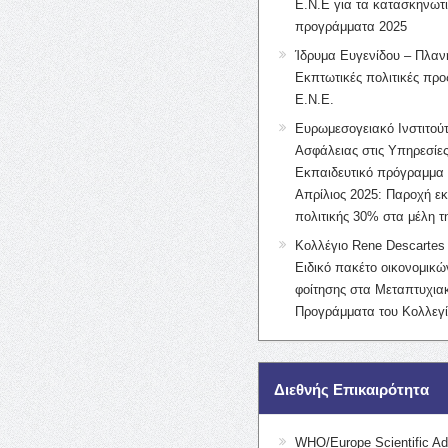
Ε.Ν.Ε για τα κατασκηνωτ
προγράμματα 2025
Ίδρυμα Ευγενίδου – Πλαν
Εκπτωτικές πολιτικές προς
Ε.Ν.Ε.
Ευρωμεσογειακό Ινστιτούτ
Ασφάλειας στις Υπηρεσίες
Εκπαιδευτικό πρόγραμμα 
Απρίλιος 2025: Παροχή ε
πολιτικής 30% στα μέλη 
Κολλέγιο Rene Descartes 
Ειδικό πακέτο οικονομικ
φοίτησης στα Μεταπτυχια
Προγράμματα του Κολλεγί
Διεθνής Επικαιρότητα
WHO/Europe Scientific Ad