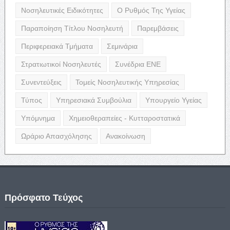
Νοσηλευτικές Ειδικότητες
Ο Ρυθμός Της Υγείας
Παραποίηση Τίτλου Νοσηλευτή
Παρεμβάσεις
Περιφερειακά Τμήματα
Σεμινάρια
Στρατιωτικοί Νοσηλευτές
Συνέδρια ΕΝΕ
Συνεντεύξεις
Τομείς Νοσηλευτικής Υπηρεσίας
Τύπος
Υπηρεσιακά Συμβούλια
Υπουργείο Υγείας
Υπόμνημα
Χημειοθεραπείες - Κυτταροστατικά
Ωράριο Απασχόλησης
Ανακοίνωση
Πρόσφατο Τεύχος