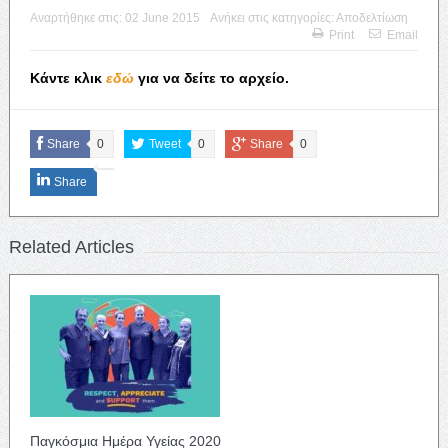
Αναρτήθηκε στις:
02 June 2015
Ανήκει στις κατηγορίες:
Αποδελτίωση
Print
Email
Κάντε κλικ
εδώ
για να δείτε το αρχείο.
Share
0
Tweet
0
Share
0
Share
Related Articles
Παγκόσμια Ημέρα Υγείας 2020