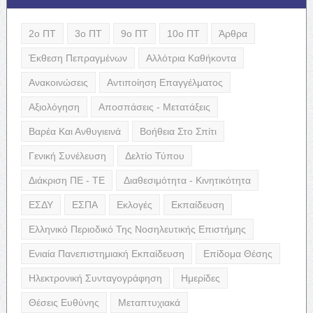
2ο ΠΤ
3ο ΠΤ
9ο ΠΤ
10ο ΠΤ
Άρθρα
Έκθεση Πεπραγμένων
Αλλότρια Καθήκοντα
Ανακοινώσεις
Αντιποίηση Επαγγέλματος
Αξιολόγηση
Αποσπάσεις - Μετατάξεις
Βαρέα Και Ανθυγιεινά
Βοήθεια Στο Σπίτι
Γενική Συνέλευση
Δελτίο Τύπου
Διάκριση ΠΕ - ΤΕ
Διαθεσιμότητα - Κινητικότητα
ΕΣΔΥ
ΕΣΠΑ
Εκλογές
Εκπαίδευση
Ελληνικό Περιοδικό Της Νοσηλευτικής Επιστήμης
Ενιαία Πανεπιστημιακή Εκπαίδευση
Επίδομα Θέσης
Ηλεκτρονική Συνταγογράφηση
Ημερίδες
Θέσεις Ευθύνης
Μεταπτυχιακά