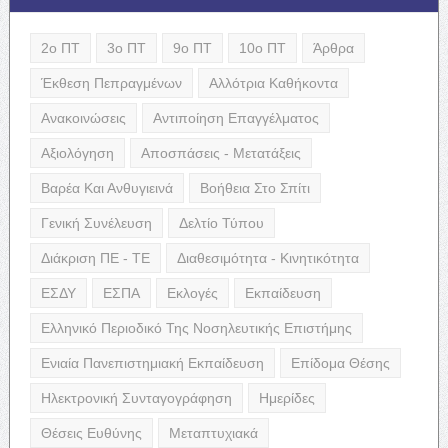
2ο ΠΤ
3ο ΠΤ
9ο ΠΤ
10ο ΠΤ
Άρθρα
Έκθεση Πεπραγμένων
Αλλότρια Καθήκοντα
Ανακοινώσεις
Αντιποίηση Επαγγέλματος
Αξιολόγηση
Αποσπάσεις - Μετατάξεις
Βαρέα Και Ανθυγιεινά
Βοήθεια Στο Σπίτι
Γενική Συνέλευση
Δελτίο Τύπου
Διάκριση ΠΕ - ΤΕ
Διαθεσιμότητα - Κινητικότητα
ΕΣΔΥ
ΕΣΠΑ
Εκλογές
Εκπαίδευση
Ελληνικό Περιοδικό Της Νοσηλευτικής Επιστήμης
Ενιαία Πανεπιστημιακή Εκπαίδευση
Επίδομα Θέσης
Ηλεκτρονική Συνταγογράφηση
Ημερίδες
Θέσεις Ευθύνης
Μεταπτυχιακά