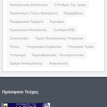
Νοσηλευτικές Ειδικότητες
Ο Ρυθμός Της Υγείας
Παραποίηση Τίτλου Νοσηλευτή
Παρεμβάσεις
Περιφερειακά Τμήματα
Σεμινάρια
Στρατιωτικοί Νοσηλευτές
Συνέδρια ΕΝΕ
Συνεντεύξεις
Τομείς Νοσηλευτικής Υπηρεσίας
Τύπος
Υπηρεσιακά Συμβούλια
Υπουργείο Υγείας
Υπόμνημα
Χημειοθεραπείες - Κυτταροστατικά
Ωράριο Απασχόλησης
Ανακοίνωση
Πρόσφατο Τεύχος