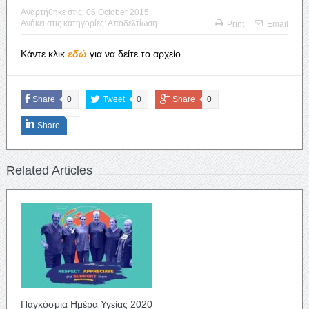
Αναρτήθηκε στις:
06 October 2015
Ανήκει στις κατηγορίες:
Αποδελτίωση
Print
Email
Κάντε κλικ
εδώ
για να δείτε το αρχείο.
Share
0
Tweet
0
Share
0
Share
Related Articles
Παγκόσμια Ημέρα Υγείας 2020