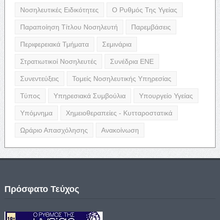
Νοσηλευτικές Ειδικότητες
Ο Ρυθμός Της Υγείας
Παραποίηση Τίτλου Νοσηλευτή
Παρεμβάσεις
Περιφερειακά Τμήματα
Σεμινάρια
Στρατιωτικοί Νοσηλευτές
Συνέδρια ΕΝΕ
Συνεντεύξεις
Τομείς Νοσηλευτικής Υπηρεσίας
Τύπος
Υπηρεσιακά Συμβούλια
Υπουργείο Υγείας
Υπόμνημα
Χημειοθεραπείες - Κυτταροστατικά
Ωράριο Απασχόλησης
Ανακοίνωση
Πρόσφατο Τεύχος