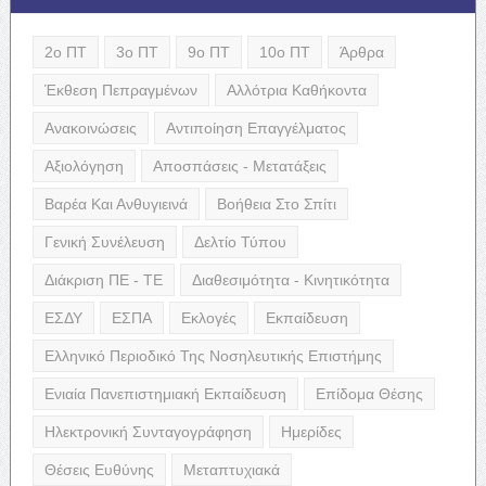
2ο ΠΤ
3ο ΠΤ
9ο ΠΤ
10ο ΠΤ
Άρθρα
Έκθεση Πεπραγμένων
Αλλότρια Καθήκοντα
Ανακοινώσεις
Αντιποίηση Επαγγέλματος
Αξιολόγηση
Αποσπάσεις - Μετατάξεις
Βαρέα Και Ανθυγιεινά
Βοήθεια Στο Σπίτι
Γενική Συνέλευση
Δελτίο Τύπου
Διάκριση ΠΕ - ΤΕ
Διαθεσιμότητα - Κινητικότητα
ΕΣΔΥ
ΕΣΠΑ
Εκλογές
Εκπαίδευση
Ελληνικό Περιοδικό Της Νοσηλευτικής Επιστήμης
Ενιαία Πανεπιστημιακή Εκπαίδευση
Επίδομα Θέσης
Ηλεκτρονική Συνταγογράφηση
Ημερίδες
Θέσεις Ευθύνης
Μεταπτυχιακά