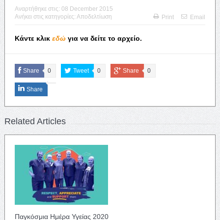
Αναρτήθηκε στις:
08 December 2015
Ανήκει στις κατηγορίες:
Αποδελτίωση
Print
Email
Κάντε κλικ
εδώ
για να δείτε το αρχείο.
Share
0
Tweet
0
Share
0
Share
Related Articles
Παγκόσμια Ημέρα Υγείας 2020