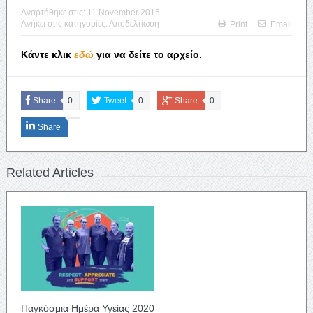
Αναρτήθηκε στις:
11 November 2015
Ανήκει στις κατηγορίες:
Αποδελτίωση
Print
Email
Κάντε κλικ
εδώ
για να δείτε το αρχείο.
Share
0
Tweet
0
Share
0
Share
Related Articles
Παγκόσμια Ημέρα Υγείας 2020