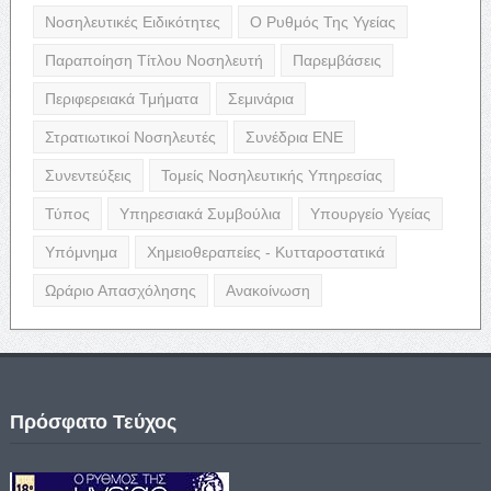
Νοσηλευτικές Ειδικότητες
Ο Ρυθμός Της Υγείας
Παραποίηση Τίτλου Νοσηλευτή
Παρεμβάσεις
Περιφερειακά Τμήματα
Σεμινάρια
Στρατιωτικοί Νοσηλευτές
Συνέδρια ΕΝΕ
Συνεντεύξεις
Τομείς Νοσηλευτικής Υπηρεσίας
Τύπος
Υπηρεσιακά Συμβούλια
Υπουργείο Υγείας
Υπόμνημα
Χημειοθεραπείες - Κυτταροστατικά
Ωράριο Απασχόλησης
Ανακοίνωση
Πρόσφατο Τεύχος