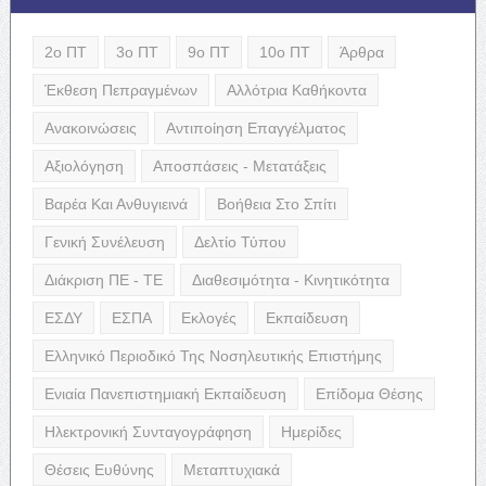
2ο ΠΤ
3ο ΠΤ
9ο ΠΤ
10ο ΠΤ
Άρθρα
Έκθεση Πεπραγμένων
Αλλότρια Καθήκοντα
Ανακοινώσεις
Αντιποίηση Επαγγέλματος
Αξιολόγηση
Αποσπάσεις - Μετατάξεις
Βαρέα Και Ανθυγιεινά
Βοήθεια Στο Σπίτι
Γενική Συνέλευση
Δελτίο Τύπου
Διάκριση ΠΕ - ΤΕ
Διαθεσιμότητα - Κινητικότητα
ΕΣΔΥ
ΕΣΠΑ
Εκλογές
Εκπαίδευση
Ελληνικό Περιοδικό Της Νοσηλευτικής Επιστήμης
Ενιαία Πανεπιστημιακή Εκπαίδευση
Επίδομα Θέσης
Ηλεκτρονική Συνταγογράφηση
Ημερίδες
Θέσεις Ευθύνης
Μεταπτυχιακά