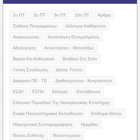
2ο ΠΤ
3ο ΠΤ
9ο ΠΤ
10ο ΠΤ
Άρθρα
Έκθεση Πεπραγμένων
Αλλότρια Καθήκοντα
Ανακοινώσεις
Αντιποίηση Επαγγέλματος
Αξιολόγηση
Αποσπάσεις - Μετατάξεις
Βαρέα Και Ανθυγιεινά
Βοήθεια Στο Σπίτι
Γενική Συνέλευση
Δελτίο Τύπου
Διάκριση ΠΕ - ΤΕ
Διαθεσιμότητα - Κινητικότητα
ΕΣΔΥ
ΕΣΠΑ
Εκλογές
Εκπαίδευση
Ελληνικό Περιοδικό Της Νοσηλευτικής Επιστήμης
Ενιαία Πανεπιστημιακή Εκπαίδευση
Επίδομα Θέσης
Ηλεκτρονική Συνταγογράφηση
Ημερίδες
Θέσεις Ευθύνης
Μεταπτυχιακά