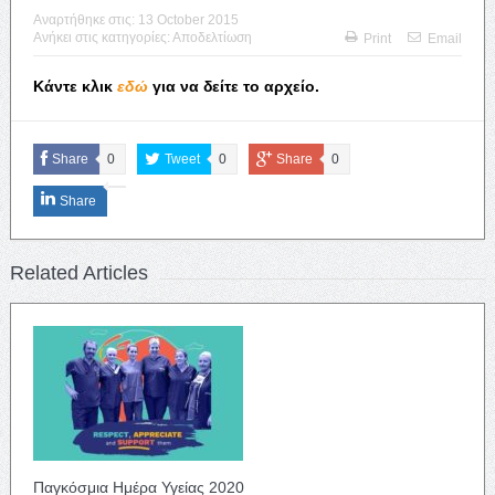
Αναρτήθηκε στις:
13 October 2015
Ανήκει στις κατηγορίες:
Αποδελτίωση
Print
Email
Κάντε κλικ
εδώ
για να δείτε το αρχείο.
Share
0
Tweet
0
Share
0
Share
Related Articles
Παγκόσμια Ημέρα Υγείας 2020