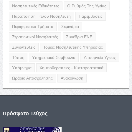
Νοσηλευτικές Ειδικότητες
Ο Ρυθμός Της Υγείας
Παραποίηση Τίτλου Νοσηλευτή
Παρεμβάσεις
Περιφερειακά Τμήματα
Σεμινάρια
Στρατιωτικοί Νοσηλευτές
Συνέδρια ΕΝΕ
Συνεντεύξεις
Τομείς Νοσηλευτικής Υπηρεσίας
Τύπος
Υπηρεσιακά Συμβούλια
Υπουργείο Υγείας
Υπόμνημα
Χημειοθεραπείες - Κυτταροστατικά
Ωράριο Απασχόλησης
Ανακοίνωση
Πρόσφατο Τεύχος