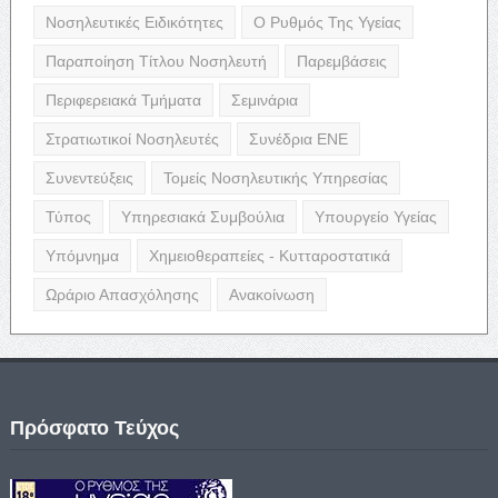
Νοσηλευτικές Ειδικότητες
Ο Ρυθμός Της Υγείας
Παραποίηση Τίτλου Νοσηλευτή
Παρεμβάσεις
Περιφερειακά Τμήματα
Σεμινάρια
Στρατιωτικοί Νοσηλευτές
Συνέδρια ΕΝΕ
Συνεντεύξεις
Τομείς Νοσηλευτικής Υπηρεσίας
Τύπος
Υπηρεσιακά Συμβούλια
Υπουργείο Υγείας
Υπόμνημα
Χημειοθεραπείες - Κυτταροστατικά
Ωράριο Απασχόλησης
Ανακοίνωση
Πρόσφατο Τεύχος