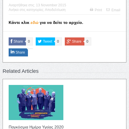
Αναρτήθηκε στις:
13 November 2015
Ανήκει στις κατηγορίες:
Αποδελτίωση
Print
Email
Κάντε κλικ
εδώ
για να δείτε το αρχείο.
Share
0
Tweet
0
Share
0
Share
Related Articles
Παγκόσμια Ημέρα Υγείας 2020