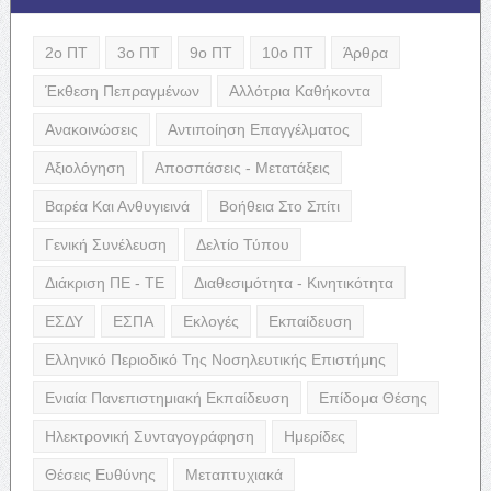
2ο ΠΤ
3ο ΠΤ
9ο ΠΤ
10ο ΠΤ
Άρθρα
Έκθεση Πεπραγμένων
Αλλότρια Καθήκοντα
Ανακοινώσεις
Αντιποίηση Επαγγέλματος
Αξιολόγηση
Αποσπάσεις - Μετατάξεις
Βαρέα Και Ανθυγιεινά
Βοήθεια Στο Σπίτι
Γενική Συνέλευση
Δελτίο Τύπου
Διάκριση ΠΕ - ΤΕ
Διαθεσιμότητα - Κινητικότητα
ΕΣΔΥ
ΕΣΠΑ
Εκλογές
Εκπαίδευση
Ελληνικό Περιοδικό Της Νοσηλευτικής Επιστήμης
Ενιαία Πανεπιστημιακή Εκπαίδευση
Επίδομα Θέσης
Ηλεκτρονική Συνταγογράφηση
Ημερίδες
Θέσεις Ευθύνης
Μεταπτυχιακά