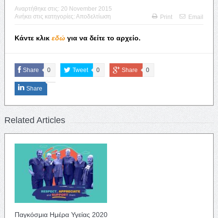
Αναρτήθηκε στις:
20 November 2015
Ανήκει στις κατηγορίες:
Αποδελτίωση
Print
Email
Κάντε κλικ
εδώ
για να δείτε το αρχείο.
Share
0
Tweet
0
Share
0
Share
Related Articles
Παγκόσμια Ημέρα Υγείας 2020