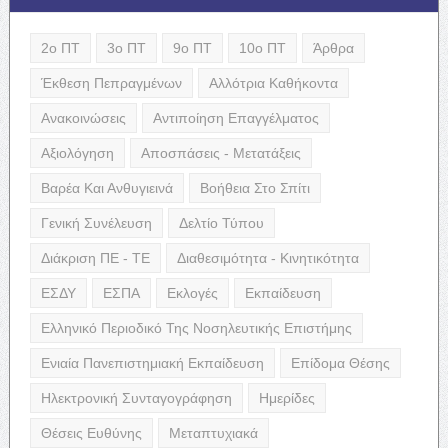
2ο ΠΤ
3ο ΠΤ
9ο ΠΤ
10ο ΠΤ
Άρθρα
Έκθεση Πεπραγμένων
Αλλότρια Καθήκοντα
Ανακοινώσεις
Αντιποίηση Επαγγέλματος
Αξιολόγηση
Αποσπάσεις - Μετατάξεις
Βαρέα Και Ανθυγιεινά
Βοήθεια Στο Σπίτι
Γενική Συνέλευση
Δελτίο Τύπου
Διάκριση ΠΕ - ΤΕ
Διαθεσιμότητα - Κινητικότητα
ΕΣΔΥ
ΕΣΠΑ
Εκλογές
Εκπαίδευση
Ελληνικό Περιοδικό Της Νοσηλευτικής Επιστήμης
Ενιαία Πανεπιστημιακή Εκπαίδευση
Επίδομα Θέσης
Ηλεκτρονική Συνταγογράφηση
Ημερίδες
Θέσεις Ευθύνης
Μεταπτυχιακά