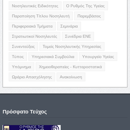
Νοσηλευτικές Ειδικότητες
Ο Ρυθμός Της Υγείας
Παραποίηση Τίτλου Νοσηλευτή
Παρεμβάσεις
Περιφερειακά Τμήματα
Σεμινάρια
Στρατιωτικοί Νοσηλευτές
Συνέδρια ΕΝΕ
Συνεντεύξεις
Τομείς Νοσηλευτικής Υπηρεσίας
Τύπος
Υπηρεσιακά Συμβούλια
Υπουργείο Υγείας
Υπόμνημα
Χημειοθεραπείες - Κυτταροστατικά
Ωράριο Απασχόλησης
Ανακοίνωση
Πρόσφατο Τεύχος