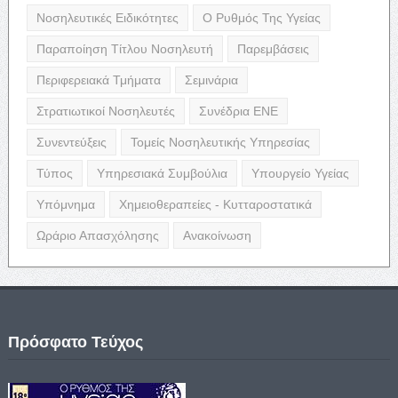
Νοσηλευτικές Ειδικότητες
Ο Ρυθμός Της Υγείας
Παραποίηση Τίτλου Νοσηλευτή
Παρεμβάσεις
Περιφερειακά Τμήματα
Σεμινάρια
Στρατιωτικοί Νοσηλευτές
Συνέδρια ΕΝΕ
Συνεντεύξεις
Τομείς Νοσηλευτικής Υπηρεσίας
Τύπος
Υπηρεσιακά Συμβούλια
Υπουργείο Υγείας
Υπόμνημα
Χημειοθεραπείες - Κυτταροστατικά
Ωράριο Απασχόλησης
Ανακοίνωση
Πρόσφατο Τεύχος