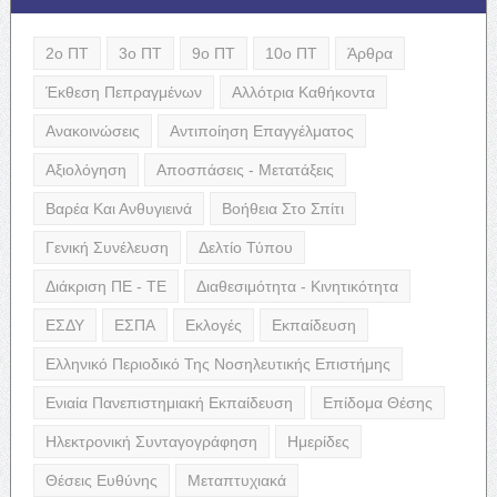
2ο ΠΤ
3ο ΠΤ
9ο ΠΤ
10ο ΠΤ
Άρθρα
Έκθεση Πεπραγμένων
Αλλότρια Καθήκοντα
Ανακοινώσεις
Αντιποίηση Επαγγέλματος
Αξιολόγηση
Αποσπάσεις - Μετατάξεις
Βαρέα Και Ανθυγιεινά
Βοήθεια Στο Σπίτι
Γενική Συνέλευση
Δελτίο Τύπου
Διάκριση ΠΕ - ΤΕ
Διαθεσιμότητα - Κινητικότητα
ΕΣΔΥ
ΕΣΠΑ
Εκλογές
Εκπαίδευση
Ελληνικό Περιοδικό Της Νοσηλευτικής Επιστήμης
Ενιαία Πανεπιστημιακή Εκπαίδευση
Επίδομα Θέσης
Ηλεκτρονική Συνταγογράφηση
Ημερίδες
Θέσεις Ευθύνης
Μεταπτυχιακά