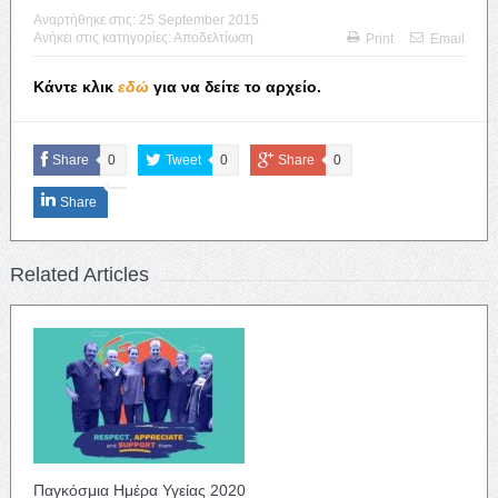
Αναρτήθηκε στις:
25 September 2015
Ανήκει στις κατηγορίες:
Αποδελτίωση
Print
Email
Κάντε κλικ
εδώ
για να δείτε το αρχείο.
Share
0
Tweet
0
Share
0
Share
Related Articles
Παγκόσμια Ημέρα Υγείας 2020