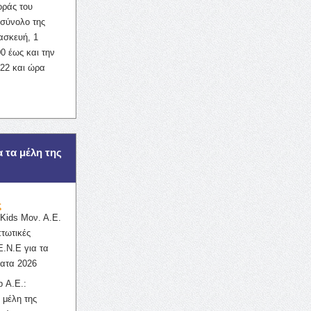
οράς του
σύνολο της
ασκευή, 1
0 έως και την
022 και ώρα
α τα μέλη της
ς
ids Μον. Α.Ε.
πτωτικές
Ε.Ν.Ε για τα
ατα 2026
 Α.Ε.:
 μέλη της