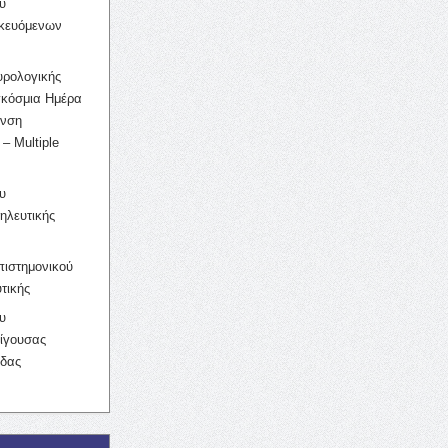
υ
ικευόμενων
υρολογικής
γκόσμια Ημέρα
υνση
– Multiple
υ
ηλευτικής
ιστημονικού
τικής
υ
ίγουσας
ίδας