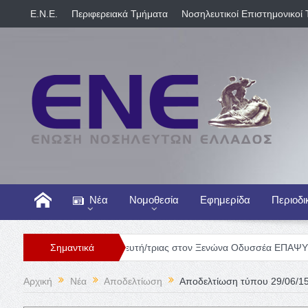
E.N.E.
Περιφερειακά Τμήματα
Νοσηλευτικοί Επιστημονικοί 
Νέα
Νομοθεσία
Εφημερίδα
Περιοδι
Θέση Νοσηλευτή/τριας στον Ξενώνα Οδυσσέα ΕΠΑΨΥ
Σημαντικά
Γενική 
Αρχική
Νέα
Αποδελτίωση
Αποδελτίωση τύπου 29/06/1