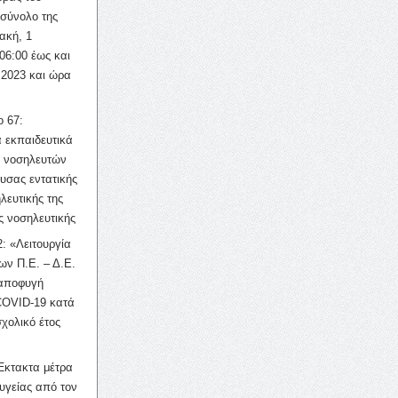
σύνολο της
ακή, 1
06:00 έως και
 2023 και ώρα
ο 67:
 εκπαιδευτικά
ν νοσηλευτών
ουσας εντατικής
λευτικής της
ς νοσηλευτικής
: «Λειτουργία
ων Π.Ε. – Δ.Ε.
 αποφυγή
COVID-19 κατά
σχολικό έτος
Έκτακτα μέτρα
υγείας από τον