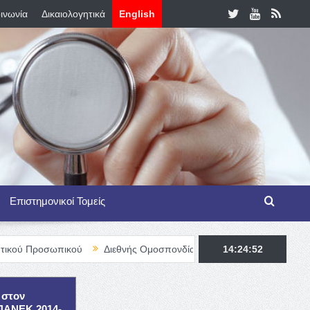
ινωνία
Δικαιολογητικά
English
Επιστημονικοί Τομείς
πικού
Διεθνής Ομοσπονδία Θαλασσαιμίας – TIF Fellowship Progr
14:24:54
 στον
ΕΠΑΝΕΚ 2014-