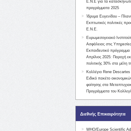
Ε.Ν.Ε για τα κατασκηνωτ
προγράμματα 2025
Ίδρυμα Ευγενίδου – Πλαν
Εκπτωτικές πολιτικές προς
Ε.Ν.Ε.
Ευρωμεσογειακό Ινστιτούτ
Ασφάλειας στις Υπηρεσίες
Εκπαιδευτικό πρόγραμμα 
Απρίλιος 2025: Παροχή ε
πολιτικής 30% στα μέλη 
Κολλέγιο Rene Descartes 
Ειδικό πακέτο οικονομικ
φοίτησης στα Μεταπτυχια
Προγράμματα του Κολλεγί
Διεθνής Επικαιρότητα
WHO/Europe Scientific Ad