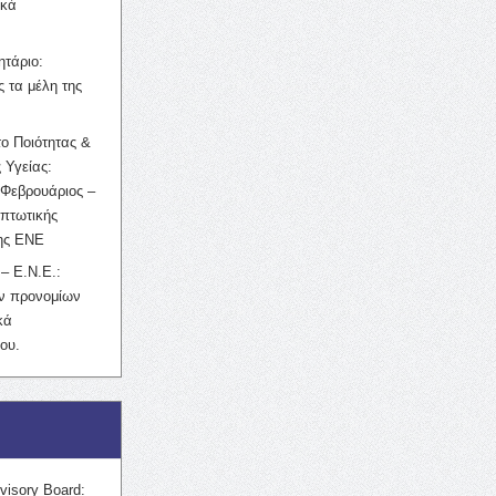
ικά
ητάριο:
 τα μέλη της
ο Ποιότητας &
 Υγείας:
Φεβρουάριος –
κπτωτικής
της ΕΝΕ
– Ε.Ν.Ε.:
ών προνομίων
κά
ου.
visory Board: