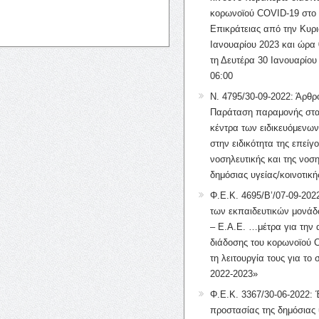
κορωνοϊού COVID-19 στο 
Επικράτειας από την Κυρι
Ιανουαρίου 2023 και ώρα 
τη Δευτέρα 30 Ιανουαρίου
06:00
Ν. 4795/30-09-2022: Άρθρ
Παράταση παραμονής στα
κέντρα των ειδικευόμενω
στην ειδικότητα της επείγ
νοσηλευτικής και της νοση
δημόσιας υγείας/κοινοτική
Φ.Ε.Κ. 4695/Β’/07-09-2022
των εκπαιδευτικών μονάδ
– Ε.Α.Ε. …μέτρα για την
διάδοσης του κορωνοϊού 
τη λειτουργία τους για το 
2022-2023»
Φ.Ε.Κ. 3367/30-06-2022: 
προστασίας της δημόσιας 