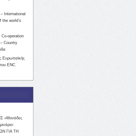
– International
f the world’s
 Co-operation
– Country
άδα
ης Ευρωπαϊκής
 του ENC.
ΜΣ «Μονάδες
μινάριο:
ΩΝ ΓΙΑ ΤΗ