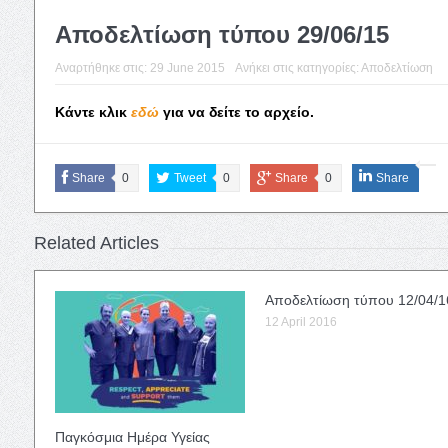
Αποδελτίωση τύπου 29/06/15
Αναρτήθηκε στις:
29 June 2015
Ανήκει στις κατηγορίες:
Αποδελτίωση
Κάντε κλικ
εδώ
για να δείτε το αρχείο.
Share
0
Tweet
0
Share
0
Share
Related Articles
Αποδελτίωση τύπου 12/04/1
12 April 2016
Παγκόσμια Ημέρα Υγείας