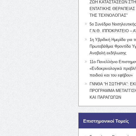
ΖΩΗ ΚΑΤΑΣΤΑΣΕΩΝ ΣΤ
ΕΝΤΑΤΙΚΗΣ ΘΕΡΑΠΕΙΑΣ
ΤΗΣ ΤΕΧΝΟΛΟΓΙΑΣ”
5ο Συνέδριο Νοσηλευτική
Γ.Ν.Θ. ΙΠΠΟΚΡΑΤΕΙΟ – Α
1η Υβριδική Ημερίδα για τ
Πρωτοβάθμια Φροντίδα Υγ
Αναβολή εκδήλωσης
11ο Πανελλήνιο Επιστημο
«Ενδοκρινολογικά προβλή
παιδιού και του εφήβου»
ΓΝΝΘΑ “Η ΣΩΤΗΡΙΑ”: Ε
ΠΡΟΓΡΑΜΜΑ ΜΕΤΑΓΓΙΣΗ
ΚΑΙ ΠΑΡΑΓΩΓΩΝ
Επιστημονικοί Τομείς