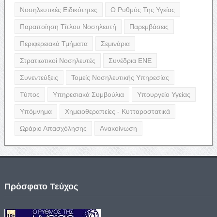
Νοσηλευτικές Ειδικότητες
Ο Ρυθμός Της Υγείας
Παραποίηση Τίτλου Νοσηλευτή
Παρεμβάσεις
Περιφερειακά Τμήματα
Σεμινάρια
Στρατιωτικοί Νοσηλευτές
Συνέδρια ΕΝΕ
Συνεντεύξεις
Τομείς Νοσηλευτικής Υπηρεσίας
Τύπος
Υπηρεσιακά Συμβούλια
Υπουργείο Υγείας
Υπόμνημα
Χημειοθεραπείες - Κυτταροστατικά
Ωράριο Απασχόλησης
Ανακοίνωση
Πρόσφατο Τεύχος