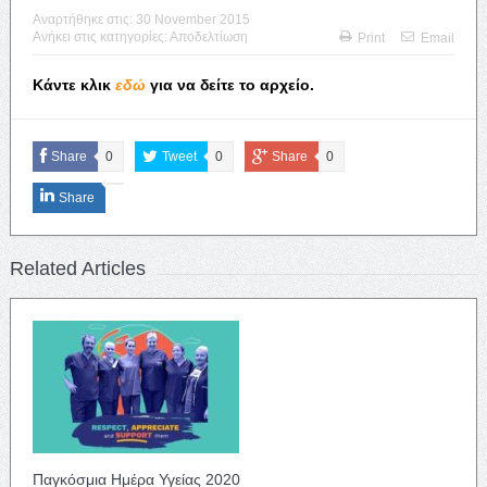
Αναρτήθηκε στις:
30 November 2015
Ανήκει στις κατηγορίες:
Αποδελτίωση
Print
Email
Κάντε κλικ
εδώ
για να δείτε το αρχείο.
Share
0
Tweet
0
Share
0
Share
Related Articles
Παγκόσμια Ημέρα Υγείας 2020