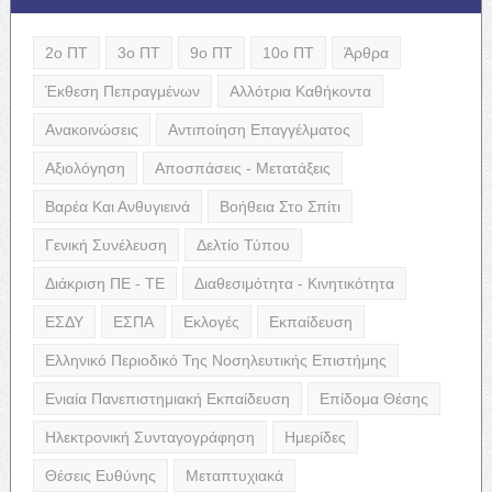
2ο ΠΤ
3ο ΠΤ
9ο ΠΤ
10ο ΠΤ
Άρθρα
Έκθεση Πεπραγμένων
Αλλότρια Καθήκοντα
Ανακοινώσεις
Αντιποίηση Επαγγέλματος
Αξιολόγηση
Αποσπάσεις - Μετατάξεις
Βαρέα Και Ανθυγιεινά
Βοήθεια Στο Σπίτι
Γενική Συνέλευση
Δελτίο Τύπου
Διάκριση ΠΕ - ΤΕ
Διαθεσιμότητα - Κινητικότητα
ΕΣΔΥ
ΕΣΠΑ
Εκλογές
Εκπαίδευση
Ελληνικό Περιοδικό Της Νοσηλευτικής Επιστήμης
Ενιαία Πανεπιστημιακή Εκπαίδευση
Επίδομα Θέσης
Ηλεκτρονική Συνταγογράφηση
Ημερίδες
Θέσεις Ευθύνης
Μεταπτυχιακά