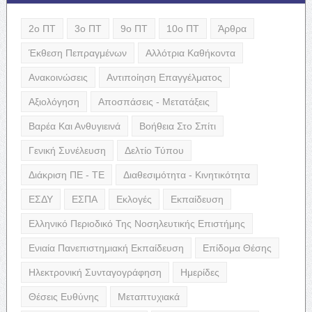
2ο ΠΤ
3ο ΠΤ
9ο ΠΤ
10ο ΠΤ
Άρθρα
Έκθεση Πεπραγμένων
Αλλότρια Καθήκοντα
Ανακοινώσεις
Αντιποίηση Επαγγέλματος
Αξιολόγηση
Αποσπάσεις - Μετατάξεις
Βαρέα Και Ανθυγιεινά
Βοήθεια Στο Σπίτι
Γενική Συνέλευση
Δελτίο Τύπου
Διάκριση ΠΕ - ΤΕ
Διαθεσιμότητα - Κινητικότητα
ΕΣΔΥ
ΕΣΠΑ
Εκλογές
Εκπαίδευση
Ελληνικό Περιοδικό Της Νοσηλευτικής Επιστήμης
Ενιαία Πανεπιστημιακή Εκπαίδευση
Επίδομα Θέσης
Ηλεκτρονική Συνταγογράφηση
Ημερίδες
Θέσεις Ευθύνης
Μεταπτυχιακά