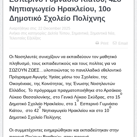
Νηπιαγωγείο Ηρακλείου, 10ο
Δημοτικό Σχολείο Πολίχνης
Αναρτήθηκε στις:
22 December 2025
Ανήκει στις κατηγορίες:
Δελτία Τύπου
,
Σημαντικά
,
Σημαντικά Νέα
,
Τελευταίες Εξελίξεις
Print
Email
Οι Νοσηλευτές συνεχίζουν να εκπαιδεύουν τον μαθητικό
πληθυσμό, τους εκπαιδευτικούς και τους πολίτες για να
ΣΩΖΟΥΝ ΖΩΕΣ…υλοποιώντας το πανελλαδικό εθελοντικό
Πρόγραμμα Αγωγής Υγείας μέσω του Σχολείου, της
Οικογένειας, της Κοινότητας, της Ένωσης Νοσηλευτών
Ελλάδος. Το πρόγραμμα πραγματοποιήθηκε στο Αρσάκειο
ο
Λύκειο Θεσσαλονίκης, στο Γενικό Λύκειο Σκύδρας, στο 15
ο
Δημοτικό Σχολείο Ηρακλείου, στο 1
Εσπερινό Γυμνάσιο
ο
ο
Κιάτου, στο 42
Νηπιαγωγείο Ηρακλείου και στο 10
Δημοτικό Σχολείο Πολίχνης
Οι συμμετέχοντες ενημερώθηκαν και εκπαιδεύτηκαν στην
παροχή Πρώτων Βοηθειών, στην παροχή