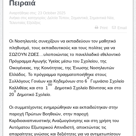
Πειραιά
Αναρτήθηκε στις:
23 October 2025
Ανήκει στις κατηγορίες:
Δελτία Τύπου
,
Σημαντικά
,
Σημαντικά Νέα
,
Τελευταίες Εξελίξεις
Print
Email
Οι Νοσηλευτές συνεχίζουν να εκπαιδεύουν τον μαθητικό
πληθυσμό, τους εκπαιδευτικούς και τους πολίτες για να
ΣΩΖΟΥΝ ΖΩΕΣ…υλοποιώντας το πανελλαδικό εθελοντικό
Πρόγραμμα Αγωγής Υγείας μέσω του Σχολείου, της
Οικογένειας, της Κοινότητας, της Ένωσης Νοσηλευτών
Ελλάδος. Το πρόγραμμα πραγματοποιήθηκε στους
ο
Συλλόγους Γονέων και Κηδεμόνων στο 6
Γυμνάσιο Σχολείο
ου
Καλλιθέας και στο 1
Δημοτικό Σχολείο Βόνιτσας και στο
ο
20
Δημοτικό Σχολείο.
Οι συμμετέχοντες ενημερώθηκαν και εκπαιδεύτηκαν στην
παροχή Πρώτων Βοηθειών, στην παροχή
Καρδιοαναπνευστικής Αναζωογόνησης και στη χρήση του
Αυτόματου Εξωτερικού Απινιδιστή, αποκτώντας τις
απαραίτητες γνώσεις και δεξιότητες για να αντιμετωπίσουν