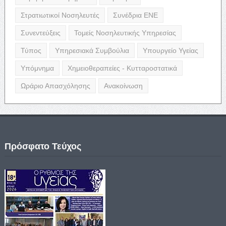
Στρατιωτικοί Νοσηλευτές
Συνέδρια ΕΝΕ
Συνεντεύξεις
Τομείς Νοσηλευτικής Υπηρεσίας
Τύπος
Υπηρεσιακά Συμβούλια
Υπουργείο Υγείας
Υπόμνημα
Χημειοθεραπείες - Κυτταροστατικά
Ωράριο Απασχόλησης
Ανακοίνωση
Πρόσφατο Τεύχος