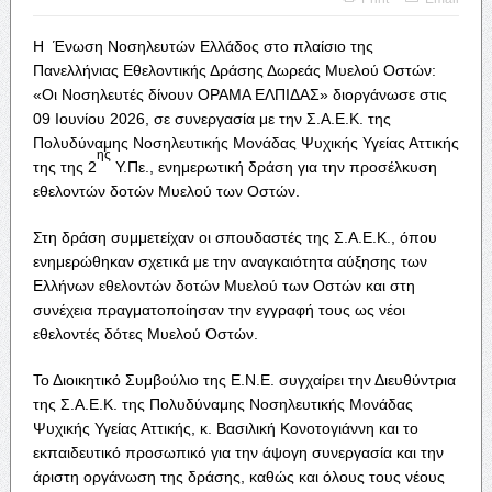
Η Ένωση Νοσηλευτών Ελλάδος στο πλαίσιο της
Πανελλήνιας Εθελοντικής Δράσης Δωρεάς Μυελού Οστών:
«Οι Νοσηλευτές δίνουν ΟΡΑΜΑ ΕΛΠΙΔΑΣ» διοργάνωσε στις
09 Ιουνίου 2026, σε συνεργασία με την Σ.Α.Ε.Κ. της
Πολυδύναμης Νοσηλευτικής Μονάδας Ψυχικής Υγείας Αττικής
ης
της της 2
Υ.Πε., ενημερωτική δράση για την προσέλκυση
εθελοντών δοτών Μυελού των Οστών.
Στη δράση συμμετείχαν οι σπουδαστές της Σ.Α.Ε.Κ., όπου
ενημερώθηκαν σχετικά με την αναγκαιότητα αύξησης των
Ελλήνων εθελοντών δοτών Μυελού των Οστών και στη
συνέχεια πραγματοποίησαν την εγγραφή τους ως νέοι
εθελοντές δότες Μυελού Οστών.
Το Διοικητικό Συμβούλιο της Ε.Ν.Ε. συγχαίρει την Διευθύντρια
της Σ.Α.Ε.Κ. της Πολυδύναμης Νοσηλευτικής Μονάδας
Ψυχικής Υγείας Αττικής, κ. Βασιλική Κονοτογιάννη και το
εκπαιδευτικό προσωπικό για την άψογη συνεργασία και την
άριστη οργάνωση της δράσης, καθώς και όλους τους νέους