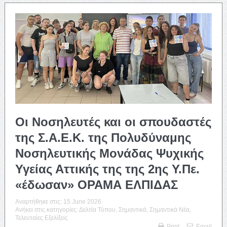
Οι Νοσηλευτές και οι σπουδαστές
της Σ.Α.Ε.Κ. της Πολυδύναμης
Νοσηλευτικής Μονάδας Ψυχικής
Υγείας Αττικής της της 2ης Υ.Πε.
«έδωσαν» ΟΡΑΜΑ ΕΛΠΙΔΑΣ
Αναρτήθηκε στις:
15 June 2026
Ανήκει στις κατηγορίες:
Δελτία Τύπου
,
Σημαντικά
,
Σημαντικά Νέα
,
Τελευταίες Εξελίξεις
Print
Email