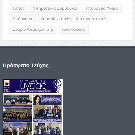
Τύπος
Υπηρεσιακά Συμβούλια
Υπουργείο Υγείας
Υπόμνημα
Χημειοθεραπείες - Κυτταροστατικά
Ωράριο Απασχόλησης
Ανακοίνωση
Πρόσφατο Τεύχος