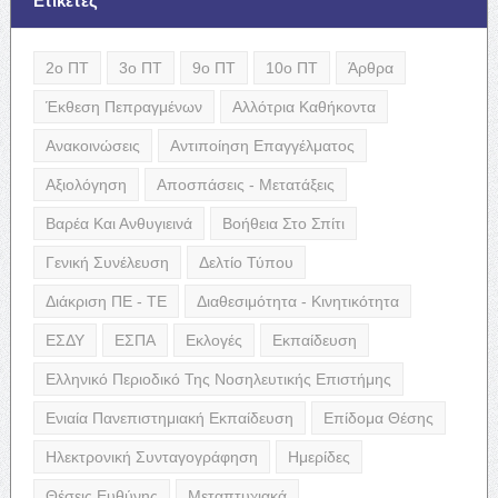
Ετικέτες
2ο ΠΤ
3ο ΠΤ
9ο ΠΤ
10ο ΠΤ
Άρθρα
Έκθεση Πεπραγμένων
Αλλότρια Καθήκοντα
Ανακοινώσεις
Αντιποίηση Επαγγέλματος
Αξιολόγηση
Αποσπάσεις - Μετατάξεις
Βαρέα Και Ανθυγιεινά
Βοήθεια Στο Σπίτι
Γενική Συνέλευση
Δελτίο Τύπου
Διάκριση ΠΕ - ΤΕ
Διαθεσιμότητα - Κινητικότητα
ΕΣΔΥ
ΕΣΠΑ
Εκλογές
Εκπαίδευση
Ελληνικό Περιοδικό Της Νοσηλευτικής Επιστήμης
Ενιαία Πανεπιστημιακή Εκπαίδευση
Επίδομα Θέσης
Ηλεκτρονική Συνταγογράφηση
Ημερίδες
Θέσεις Ευθύνης
Μεταπτυχιακά