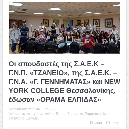
Οι σπουδαστές της Σ.Α.Ε.Κ –
Γ.Ν.Π. «ΤΖΑΝΕΙΟ», της Σ.Α.Ε.Κ. –
Γ.Ν.Α. «Γ. ΓΕΝΝΗΜΑΤΑΣ» και NEW
YORK COLLEGE Θεσσαλονίκης,
έδωσαν «ΟΡΑΜΑ ΕΛΠΙΔΑΣ»
Αναρτήθηκε στις:
06 June 2025
Ανήκει στις κατηγορίες:
Δελτία Τύπου
,
Σημαντικά
,
Σημαντικά Νέα
,
Τελευταίες Εξελίξεις
Print
Email