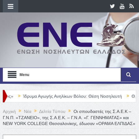
Menu
μα Αγωγής Ανηλίκων Βόλου: Θέση Νοσηλευτή
Θέση Νοσηλευτή/τρ
Αρχική
Νέα
Δελτία Τύπου
Οι σπουδαστές της Σ.Α.Ε.Κ –
Γ.Ν.Π. «ΤΖΑΝΕΙΟ», της Σ.Α.Ε.Κ. – Γ.Ν.Α. «Γ. ΓΕΝΝΗΜΑΤΑΣ» και
NEW YORK COLLEGE Θεσσαλονίκης, έδωσαν «ΟΡΑΜΑ ΕΛΠΙΔΑΣ»