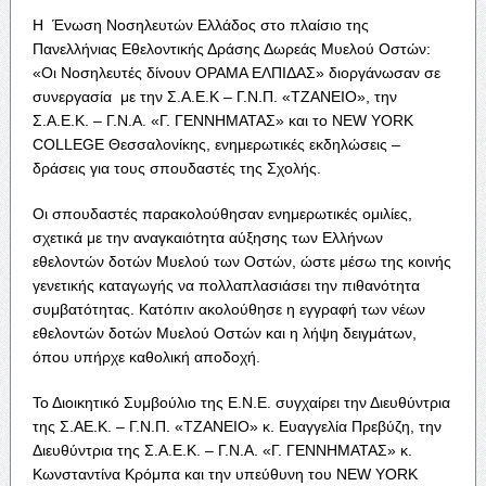
Η Ένωση Νοσηλευτών Ελλάδος στο πλαίσιο της
Πανελλήνιας Εθελοντικής Δράσης Δωρεάς Μυελού Οστών:
«Οι Νοσηλευτές δίνουν ΟΡΑΜΑ ΕΛΠΙΔΑΣ» διοργάνωσαν σε
συνεργασία με την Σ.Α.Ε.Κ – Γ.Ν.Π. «ΤΖΑΝΕΙΟ», την
Σ.Α.Ε.Κ. – Γ.Ν.Α. «Γ. ΓΕΝΝΗΜΑΤΑΣ» και το NEW YORK
COLLEGE Θεσσαλονίκης, ενημερωτικές εκδηλώσεις –
δράσεις για τους σπουδαστές της Σχολής.
Οι σπουδαστές παρακολούθησαν ενημερωτικές ομιλίες,
σχετικά με την αναγκαιότητα αύξησης των Ελλήνων
εθελοντών δοτών Μυελού των Οστών, ώστε μέσω της κοινής
γενετικής καταγωγής να πολλαπλασιάσει την πιθανότητα
συμβατότητας. Κατόπιν ακολούθησε η εγγραφή των νέων
εθελοντών δοτών Μυελού Οστών και η λήψη δειγμάτων,
όπου υπήρχε καθολική αποδοχή.
Το Διοικητικό Συμβούλιο της Ε.Ν.Ε. συγχαίρει την Διευθύντρια
της Σ.ΑΕ.Κ. – Γ.Ν.Π. «ΤΖΑΝΕΙΟ» κ. Ευαγγελία Πρεβύζη, την
Διευθύντρια της Σ.Α.Ε.Κ. – Γ.Ν.Α. «Γ. ΓΕΝΝΗΜΑΤΑΣ» κ.
Κωνσταντίνα Κρόμπα και την υπεύθυνη του NEW YORK