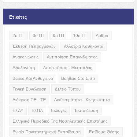
Ετικέτες
2ο ΠΤ
3ο ΠΤ
9ο ΠΤ
10ο ΠΤ
Άρθρα
Έκθεση Πεπραγμένων
Αλλότρια Καθήκοντα
Ανακοινώσεις
Αντιποίηση Επαγγέλματος
Αξιολόγηση
Αποσπάσεις - Μετατάξεις
Βαρέα Και Ανθυγιεινά
Βοήθεια Στο Σπίτι
Γενική Συνέλευση
Δελτίο Τύπου
Διάκριση ΠΕ - ΤΕ
Διαθεσιμότητα - Κινητικότητα
ΕΣΔΥ
ΕΣΠΑ
Εκλογές
Εκπαίδευση
Ελληνικό Περιοδικό Της Νοσηλευτικής Επιστήμης
Ενιαία Πανεπιστημιακή Εκπαίδευση
Επίδομα Θέσης