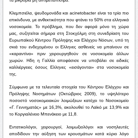
Κλεμπσιέλα, ψευδομονάδα και acinetobacter είναι τα τρία πιο
επικίνδυνα, με ανθεκτικότητα που φτάνει το 50% στα ελληνικά
νοσοκομεία. Το πρόβλημα, που δεν αφορά μόνο τη χώρα
μας, συζητείται σήμερα στη Στοκχόλμη στη συνεδρίαση του
Ευρωπαϊκού Κέντρου Πρόληψης και Ελέγχου Νόσων, υπό τη
σκιά του ενδεχομένου οι Ελληνες ασθενείς να μπαίνουν σε
«καραντίνα» πριν χειρουργηθούν σε νοσοκομεία άλλων
χωρών. Ηδη η Γαλλία αποφάσισε να υποβάλει σε ειδικές
καλλιέργειες όσους Ελληνες «εισάγονται» στα νοσοκομεία
της.
Σύμφωνα με τα τελευταία στοιχεία του Κέντρου Ελέγχου και
Πρόληψης Νοσημάτων (Οκτώβριος 2009), το υψηλότερο
ποσοστό νοσοκομειακών λοιμώξεων κατέχει το Νοσοκομείο
«Γ. Γεννηματάς» με 16,3%, ακολουθεί το Λαϊκό με 13,9% και
το Κοργιαλένειο Μπενάκειο με 11,8.
Εντατικολόγοι, χειρουργοί, λοιμωξιολόγοι και νοσηλευτές
αποδίδουν την αύξηση των κρουσμάτων κατά κύριο λόγο