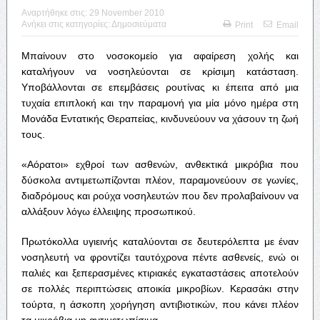
Αναρτήθηκε στις:
29 November 2010
Ανήκει στις κατηγορίες:
Δημοσιεύματα
Print
Email
Μπαίνουν στο νοσοκομείο για αφαίρεση χολής και
καταλήγουν να νοσηλεύονται σε κρίσιμη κατάσταση.
Υποβάλλονται σε επεμβάσεις ρουτίνας κι έπειτα από μια
τυχαία επιπλοκή και την παραμονή για μία μόνο ημέρα στη
Μονάδα Εντατικής Θεραπείας, κινδυνεύουν να χάσουν τη ζωή
τους.
«Αόρατοι» εχθροί των ασθενών, ανθεκτικά μικρόβια που
δύσκολα αντιμετωπίζονται πλέον, παραμονεύουν σε γωνίες,
διαδρόμους και ρούχα νοσηλευτών που δεν προλαβαίνουν να
αλλάξουν λόγω έλλειψης προσωπικού.
Πρωτόκολλα υγιεινής καταλύονται σε δευτερόλεπτα με έναν
νοσηλευτή να φροντίζει ταυτόχρονα πέντε ασθενείς, ενώ οι
παλιές και ξεπερασμένες κτιριακές εγκαταστάσεις αποτελούν
σε πολλές περιπτώσεις αποικία μικροβίων. Κερασάκι στην
τούρτα, η άσκοπη χορήγηση αντιβιοτικών, που κάνει πλέον
τα μικρόβια μη αντιμετωπίσιμα.