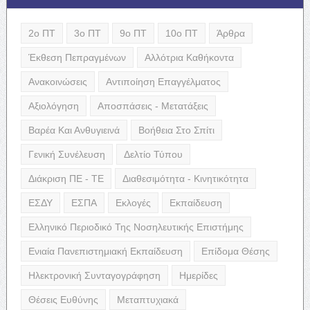
2ο ΠΤ
3ο ΠΤ
9ο ΠΤ
10ο ΠΤ
Άρθρα
Έκθεση Πεπραγμένων
Αλλότρια Καθήκοντα
Ανακοινώσεις
Αντιποίηση Επαγγέλματος
Αξιολόγηση
Αποσπάσεις - Μετατάξεις
Βαρέα Και Ανθυγιεινά
Βοήθεια Στο Σπίτι
Γενική Συνέλευση
Δελτίο Τύπου
Διάκριση ΠΕ - ΤΕ
Διαθεσιμότητα - Κινητικότητα
ΕΣΔΥ
ΕΣΠΑ
Εκλογές
Εκπαίδευση
Ελληνικό Περιοδικό Της Νοσηλευτικής Επιστήμης
Ενιαία Πανεπιστημιακή Εκπαίδευση
Επίδομα Θέσης
Ηλεκτρονική Συνταγογράφηση
Ημερίδες
Θέσεις Ευθύνης
Μεταπτυχιακά