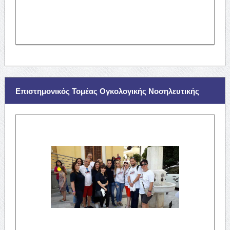
Επιστημονικός Τομέας Ογκολογικής Νοσηλευτικής