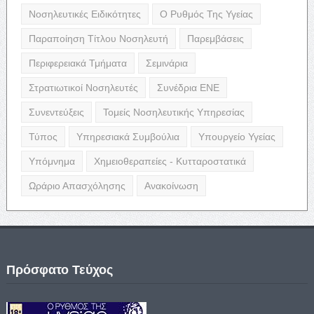
Νοσηλευτικές Ειδικότητες
Ο Ρυθμός Της Υγείας
Παραποίηση Τίτλου Νοσηλευτή
Παρεμβάσεις
Περιφερειακά Τμήματα
Σεμινάρια
Στρατιωτικοί Νοσηλευτές
Συνέδρια ΕΝΕ
Συνεντεύξεις
Τομείς Νοσηλευτικής Υπηρεσίας
Τύπος
Υπηρεσιακά Συμβούλια
Υπουργείο Υγείας
Υπόμνημα
Χημειοθεραπείες - Κυτταροστατικά
Ωράριο Απασχόλησης
Ανακοίνωση
Πρόσφατο Τεύχος