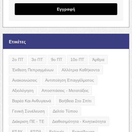
Εγγραφή
Ετικέτες
2ο ΠΤ
3ο ΠΤ
9ο ΠΤ
10ο ΠΤ
Άρθρα
Έκθεση Πεπραγμένων
Αλλότρια Καθήκοντα
Ανακοινώσεις
Αντιποίηση Επαγγέλματος
Αξιολόγηση
Αποσπάσεις - Μετατάξεις
Βαρέα Και Ανθυγιεινά
Βοήθεια Στο Σπίτι
Γενική Συνέλευση
Δελτίο Τύπου
Διάκριση ΠΕ - ΤΕ
Διαθεσιμότητα - Κινητικότητα
ΕΣΔΥ
ΕΣΠΑ
Εκλογές
Εκπαίδευση