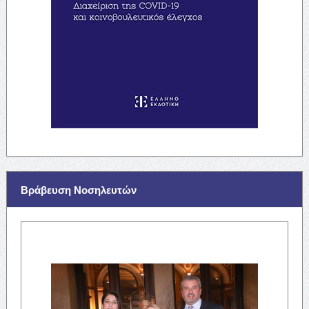
Βράβευση Νοσηλευτών