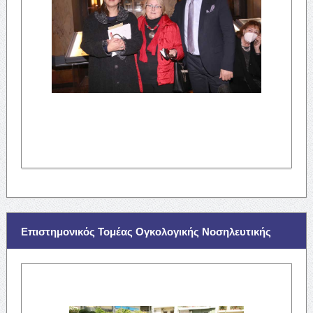
Επιστημονικός Τομέας Ογκολογικής Νοσηλευτικής