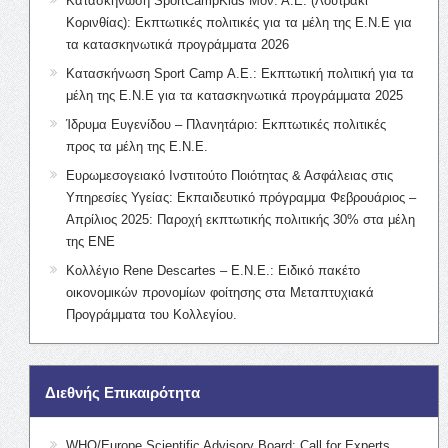
Κατασκήνωση SportCampKids Μον. Α.Ε. (Λουτράκι
Κορινθίας): Εκπτωτικές πολιτικές για τα μέλη της Ε.Ν.Ε για
τα κατασκηνωτικά προγράμματα 2026
Κατασκήνωση Sport Camp Α.Ε.: Εκπτωτική πολιτική για τα
μέλη της Ε.Ν.Ε για τα κατασκηνωτικά προγράμματα 2025
Ίδρυμα Ευγενίδου – Πλανητάριο: Εκπτωτικές πολιτικές
προς τα μέλη της Ε.Ν.Ε.
Ευρωμεσογειακό Ινστιτούτο Ποιότητας & Ασφάλειας στις
Υπηρεσίες Υγείας: Εκπαιδευτικό πρόγραμμα Φεβρουάριος –
Απρίλιος 2025: Παροχή εκπτωτικής πολιτικής 30% στα μέλη
της ΕΝΕ
Κολλέγιο Rene Descartes – Ε.Ν.Ε.: Ειδικό πακέτο
οικονομικών προνομίων φοίτησης στα Μεταπτυχιακά
Προγράμματα του Κολλεγίου.
Διεθνής Επικαιρότητα
WHO/Europe Scientific Advisory Board: Call for Experts