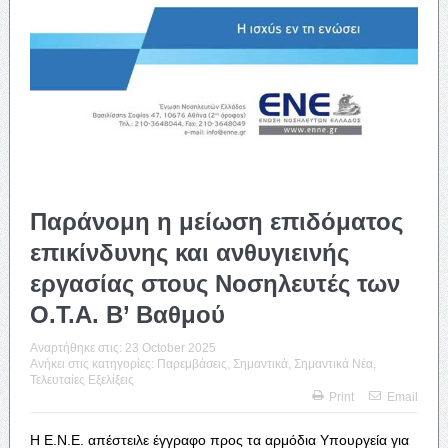
Παράνομη η μείωση επιδόματος
επικίνδυνης και ανθυγιεινής
εργασίας στους Νοσηλευτές των
Ο.Τ.Α. Β’ Βαθμού
Αναρτήθηκε στις:
23 October 2025
Ανήκει στις κατηγορίες:
Παρεμβάσεις
,
Σημαντικά
,
Σημαντικά Νέα
,
Τελευταίες Εξελίξεις
Print
Email
Η Ε.Ν.Ε. απέστειλε έγγραφο προς τα αρμόδια Υπουργεία για