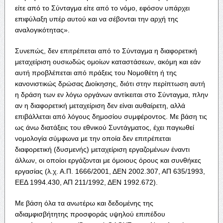
είτε από το Σύνταγμα είτε από το νόμο, εφόσον υπάρχει
επιφύλαξη υπέρ αυτού και να σέβονται την αρχή της
αναλογικότητας».
Συνεπώς, δεν επιτρέπεται από το Σύνταγμα η διαφορετική
μεταχείριση ουσιωδώς ομοίων καταστάσεων, ακόμη και εάν
αυτή προβλέπεται από πράξεις του Νομοθέτη ή της
κανονιστικώς δρώσας Διοίκησης, διότι στην περίπτωση αυτή
η δράση των εν λόγω οργάνων αντίκειται στο Σύνταγμα, πλην
αν η διαφορετική μεταχείριση δεν είναι αυθαίρετη, αλλά
επιβάλλεται από λόγους δημοσίου συμφέροντος. Με βάση τις
ως άνω διατάξεις του εθνικού Συντάγματος, έχει παγιωθεί
νομολογία σύμφωνα με την οποία δεν επιτρέπεται
διαφορετική (δυσμενής) μεταχείριση εργαζομένων έναντι
άλλων, οι οποίοι εργάζονται με όμοιους όρους και συνθήκες
εργασίας (λ.χ. Α.Π. 1666/2001, ΔΕΝ 2002.307, ΑΠ 635/1993,
ΕΕΔ 1994.430, ΑΠ 211/1992, ΔΕΝ 1992.672).
Με βάση όλα τα ανωτέρω και δεδομένης της
αδιαμφισβήτητης προσφοράς υψηλού επιπέδου