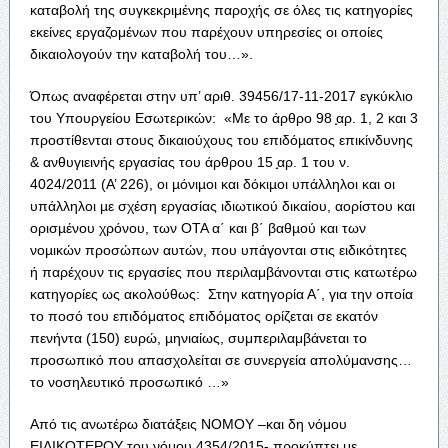
καταβολή της συγκεκριμένης παροχής σε όλες τις κατηγορίες
εκείνες εργαζομένων που παρέχουν υπηρεσίες οι οποίες
δικαιολογούν την καταβολή του…».
Όπως αναφέρεται στην υπ’ αριθ. 39456/17-11-2017 εγκύκλιο
του Υπουργείου Εσωτερικών: «Με το άρθρο 98 ̟αρ. 1, 2 και 3
προστίθενται στους δικαιούχους του επιδόµατος επικίνδυνης
& ανθυγιεινής εργασίας του άρθρου 15 ̟αρ. 1 του ν.
4024/2011 (Α’ 226), οι µόνιµοι και δόκιµοι υπάλληλοι και οι
υπάλληλοι µε σχέση εργασίας ιδιωτικού δικαίου, αορίστου και
ορισµένου χρόνου, των ΟΤΑ α΄ και β΄ βαθµού και των
νοµικών προσώπων αυτών, που υπάγονται στις ειδικότητες
ή παρέχουν τις εργασίες που περιλαμβάνονται στις κατωτέρω
κατηγορίες ως ακολούθως: Στην κατηγορία Α΄, για την οποία
το ποσό του επιδόματος επιδόματος ορίζεται σε εκατόν
πενήντα (150) ευρώ, µηνιαίως, συμπεριλαμβάνεται το
προσωπικό που απασχολείται σε συνεργεία απολύμανσης…
το νοσηλευτικό προσωπικό …»
Από τις ανωτέρω διατάξεις ΝΟΜΟΥ –και δη νόμου
ΕΙΔΙΚΟΤΕΡΟΥ του νόμου 4354/2015- προκύπτει με