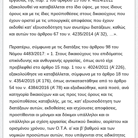
εξακολουθεί να καταβάλλεται στο ίδιο ύψος, με τους ίδιους
όρους και με τις ίδιες προϋποθέσεις στους δικαιούχους που
έχουν οριστεί με τις υπουργικές αποφάσεις που έχουν
εκδοθεί κατ’ εξουσιοδότηση των ανωτέρω διατάξεων, καθώς
και αυτών του άρθρου 67 του ν. 4235/2014 (Α’ 32), …».
Περαιτέρω, σύμφωνα με τις διατάξεις του άρθρου 98 του
Νόμου 4483/2017: « 1. Στους δικαιούχους του επιδόματος
επικίνδυνης και ανθυγιεινής εργασίας, όπως αυτό είχε
προβλεφθεί στο άρθρο 15 παρ. 1 του ν. 4024/2011 (Α’ 226),
εξακολούθησε να καταβάλλεται, σύμφωνα με το άρθρο 18 του
ν. 4354/2015 (Α’ 176), όπως αντικαταστάθηκε από το άρθρο
54 του ν. 4384/2016 (Α’ 78) και εξειδικεύθηκε, κατά ποσό, ανά
κατηγορία δικαιούχων και ως προς τους όρους και τις
προϋποθέσεις καταβολής, με τις, κατ’ εξουσιοδότηση των
διατάξεων αυτών, εκδοθείσες και ισχύουσες αποφάσεις,
προστίθενται οι μόνιμοι και δόκιμοι υπάλληλοι και οι
υπάλληλοι με σχέση εργασίας ιδιωτικού δικαίου, αορίστου και
ορισμένου χρόνου, των Ο.Τ.Α. α’ και β’ βαθμού και των
νομικών προσώπων αυτών, που υπάγονται στις ειδικότητες