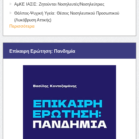
ΑμΚΕ ΙΑΣΙΣ: Ζητούνται Νοσηλευτές/Νοσηλεύτριες
Θάλπος-Ψυχική Υγεία: Θέσεις Νοσηλευτικού Προσωπικού
(Λυκόβρυση Αττικής)
Περισσότερα
Επίκαιρη Ερώτηση: Πανδημία