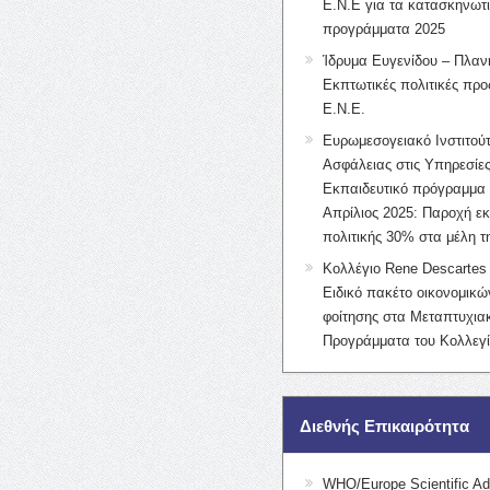
Ε.Ν.Ε για τα κατασκηνωτ
προγράμματα 2025
Ίδρυμα Ευγενίδου – Πλαν
Εκπτωτικές πολιτικές προς
Ε.Ν.Ε.
Ευρωμεσογειακό Ινστιτούτ
Ασφάλειας στις Υπηρεσίες
Εκπαιδευτικό πρόγραμμα 
Απρίλιος 2025: Παροχή ε
πολιτικής 30% στα μέλη 
Κολλέγιο Rene Descartes 
Ειδικό πακέτο οικονομικ
φοίτησης στα Μεταπτυχια
Προγράμματα του Κολλεγί
Διεθνής Επικαιρότητα
WHO/Europe Scientific Ad