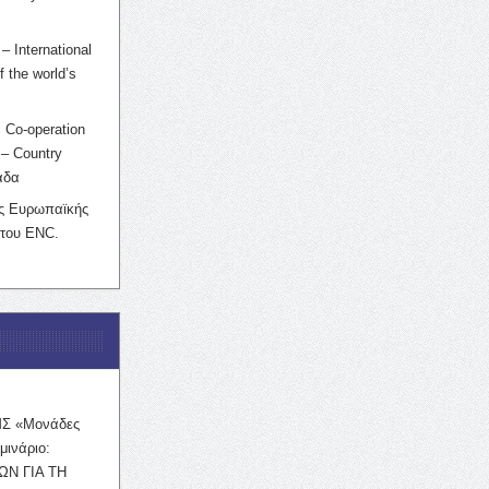
– International
f the world’s
 Co-operation
– Country
άδα
ης Ευρωπαϊκής
 του ENC.
ΜΣ «Μονάδες
μινάριο:
ΩΝ ΓΙΑ ΤΗ