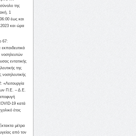
σύνολο της
ακή, 1
06:00 έως και
 2023 και ώρα
ο 67:
 εκπαιδευτικά
ν νοσηλευτών
ουσας εντατικής
λευτικής της
ς νοσηλευτικής
: «Λειτουργία
ων Π.Ε. – Δ.Ε.
 αποφυγή
COVID-19 κατά
σχολικό έτος
Έκτακτα μέτρα
υγείας από τον