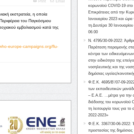
Print
Email
κορωνοϊού COVID-19 στο 
Επικράτειας από την Κυρι
νιακή εκστρατεία, η οποία
Ιανουαρίου 2023 και ώρα 
Περιφέρεια του Παγκόσμιου
τη Δευτέρα 30 Ιανουαρίου
ποχιακού εμβολιασμού κατά της
06:00
Ν. 4795/30-09-2022: Άρθρ
.who-europe-campaigns.org/flu-
Παράταση παραμονής στα
κέντρα των ειδικευόμενω
στην ειδικότητα της επείγ
νοσηλευτικής και της νοση
δημόσιας υγείας/κοινοτική
Φ.Ε.Κ. 4695/Β’/07-09-2022
των εκπαιδευτικών μονάδ
– Ε.Α.Ε. …μέτρα για την
διάδοσης του κορωνοϊού 
τη λειτουργία τους για το 
2022-2023»
Φ.Ε.Κ. 3367/30-06-2022: 
προστασίας της δημόσιας 