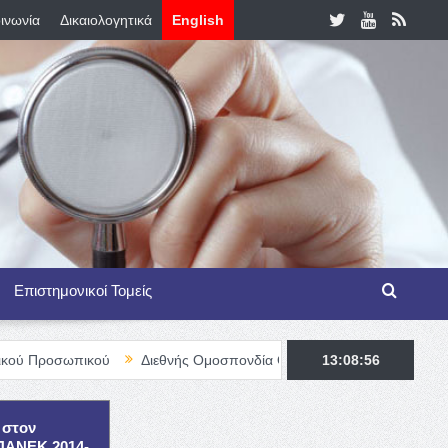
ινωνία
Δικαιολογητικά
English
Επιστημονικοί Τομείς
κού
Διεθνής Ομοσπονδία Θαλασσαιμίας – TIF Fellowship Programm
13:08:58
 στον
ΕΠΑΝΕΚ 2014-