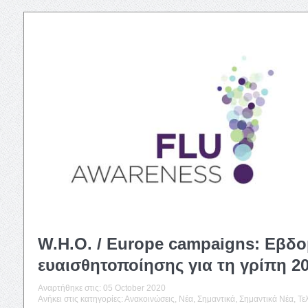
W.H.O. / Europe campaigns: Εβδ
ευαισθητοποίησης για τη γρίπη 2
Αναρτήθηκε στις:
05 October 2020
Ανήκει στις κατηγορίες:
Ανακοινώσεις
,
Νέα
,
Σημαντικά
,
Σημαντικά Νέα
,
Τε