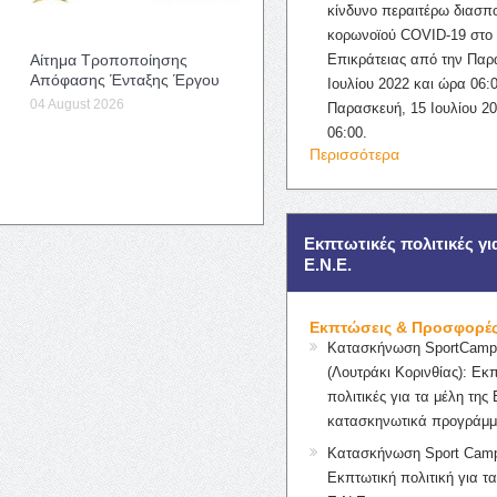
κίνδυνο περαιτέρω διασπ
κορωνοϊού COVID-19 στο 
Αίτημα Τροποποίησης
Επικράτειας από την Παρ
Απόφασης Ένταξης Έργου
Ιουλίου 2022 και ώρα 06:0
04 August 2026
Παρασκευή, 15 Ιουλίου 2
06:00.
Περισσότερα
Εκπτωτικές πολιτικές γι
Ε.Ν.Ε.
Εκπτώσεις & Προσφορέ
Κατασκήνωση SportCampK
(Λουτράκι Κορινθίας): Εκ
πολιτικές για τα μέλη της 
κατασκηνωτικά προγράμμ
Κατασκήνωση Sport Camp
Εκπτωτική πολιτική για τα