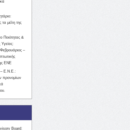
ικά
ητάριο:
 τα μέλη της
ο Ποιότητας &
 Υγείας:
Φεβρουάριος –
κπτωτικής
της ΕΝΕ
– Ε.Ν.Ε.:
ών προνομίων
κά
ου.
visory Board: