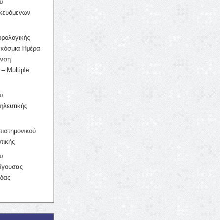
υ
ικευόμενων
υρολογικής
γκόσμια Ημέρα
υνση
– Multiple
υ
ηλευτικής
ιστημονικού
τικής
υ
ίγουσας
ίδας