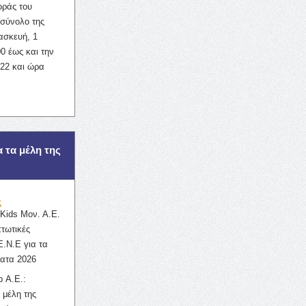
οράς του
σύνολο της
ασκευή, 1
0 έως και την
022 και ώρα
α τα μέλη της
ς
ids Μον. Α.Ε.
πτωτικές
Ε.Ν.Ε για τα
ατα 2026
 Α.Ε.:
 μέλη της