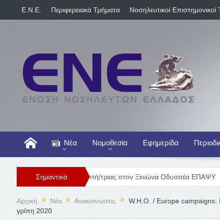
E.N.E.
Περιφερειακά Τμήματα
Νοσηλευτικοί Επιστημονικοί 
Νέα
Νομοθεσία
Εφημερίδα
Περιοδι
Θέση Νοσηλευτή/τριας στον Ξενώνα Οδυσσέα ΕΠΑΨΥ
Σημαντικά
Γενική Κλι
Αρχική
Νέα
Ανακοινώσεις
W.H.O. / Europe campaigns:
γρίπη 2020