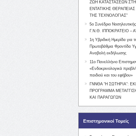
ΖΩΗ ΚΑΤΑΣΤΑΣΕΩΝ ΣΤ
ΕΝΤΑΤΙΚΗΣ ΘΕΡΑΠΕΙΑΣ
ΤΗΣ ΤΕΧΝΟΛΟΓΙΑΣ”
5ο Συνέδριο Νοσηλευτική
Γ.Ν.Θ. ΙΠΠΟΚΡΑΤΕΙΟ – Α
1η Υβριδική Ημερίδα για τ
Πρωτοβάθμια Φροντίδα Υγ
Αναβολή εκδήλωσης
11ο Πανελλήνιο Επιστημο
«Ενδοκρινολογικά προβλή
παιδιού και του εφήβου»
ΓΝΝΘΑ “Η ΣΩΤΗΡΙΑ”: Ε
ΠΡΟΓΡΑΜΜΑ ΜΕΤΑΓΓΙΣΗ
ΚΑΙ ΠΑΡΑΓΩΓΩΝ
Επιστημονικοί Τομείς