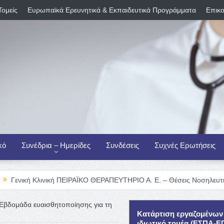
Τομείς
Ευρωπαϊκά Ερευνητικά & Εκπαιδευτικά Προγράμματα
Επικο
κό
Συνέδρια – Ημερίδες
Συνδέσεις
Συχνές Ερωτήσεις
νική ΠΕΙΡΑΪΚΟ ΘΕΡΑΠΕΥΤΗΡΙΟ Α. Ε. – Θέσεις Νοσηλευτικού Προσωπι
 Εβδομάδα ευαισθητοποίησης για τη
Κατάρτιση εργαζομένων
ιδιωτικό τομέα (ΕΣΠΑ-