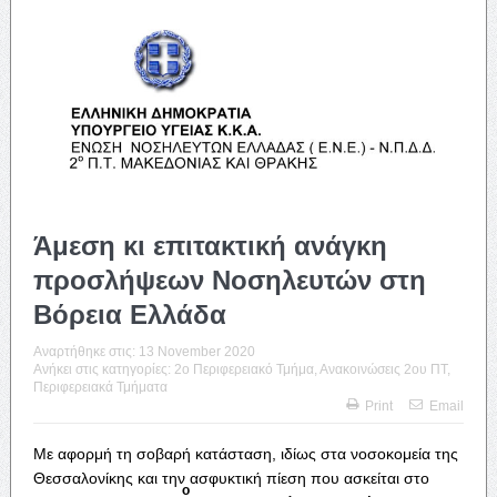
Άμεση κι επιτακτική ανάγκη
προσλήψεων Νοσηλευτών στη
Βόρεια Ελλάδα
Αναρτήθηκε στις:
13 November 2020
Ανήκει στις κατηγορίες:
2o Περιφερειακό Τμήμα
,
Ανακοινώσεις 2ου ΠΤ
,
Περιφερειακά Τμήματα
Print
Email
Με αφορμή τη σοβαρή κατάσταση, ιδίως στα νοσοκομεία της
Θεσσαλονίκης και την ασφυκτική πίεση που ασκείται στο
ο