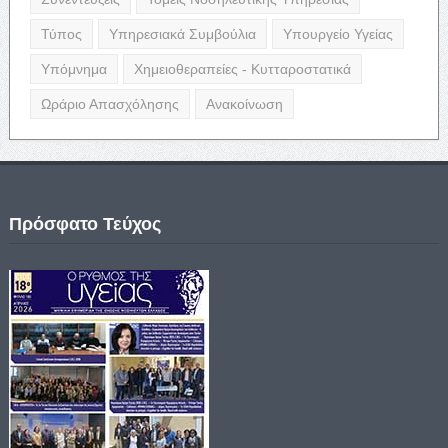
Τύπος
Υπηρεσιακά Συμβούλια
Υπουργείο Υγείας
Υπόμνημα
Χημειοθεραπείες - Κυτταροστατικά
Ωράριο Απασχόλησης
Ανακοίνωση
Πρόσφατο Τεύχος