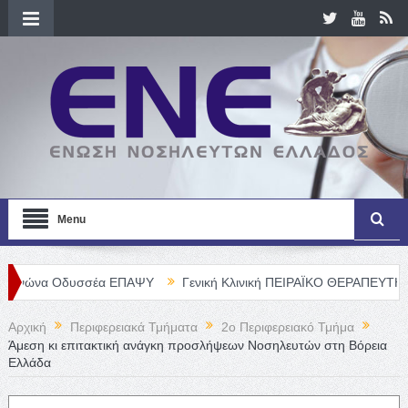
Menu
δυσσέα ΕΠΑΨΥ
Γενική Κλινική ΠΕΙΡΑΪΚΟ ΘΕΡΑΠΕΥΤΗΡΙΟ Α. Ε. – 
Αρχική
Περιφερειακά Τμήματα
2o Περιφερειακό Τμήμα
Άμεση κι επιτακτική ανάγκη προσλήψεων Νοσηλευτών στη Βόρεια
Ελλάδα