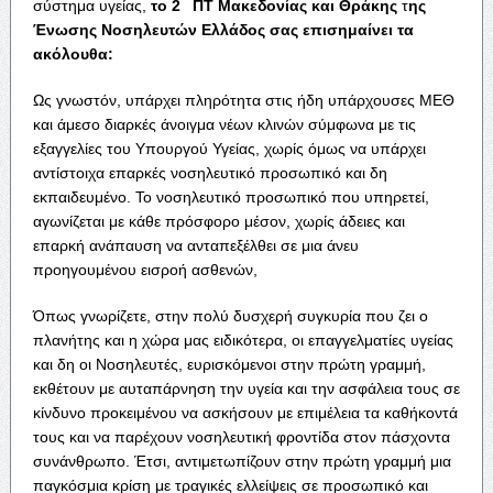
σύστημα υγείας,
το 2
ΠΤ Μακεδονίας και Θράκης
τ
ης
Ένωσης Νοσηλευτών Ελλάδος σας επισημαίνει τα
ακόλουθα:
Ως γνωστόν, υπάρχει πληρότητα στις ήδη υπάρχουσες ΜΕΘ
και άμεσο διαρκές άνοιγμα νέων κλινών σύμφωνα με τις
εξαγγελίες του Υπουργού Υγείας, χωρίς όμως να υπάρχει
αντίστοιχα επαρκές νοσηλευτικό προσωπικό και δη
εκπαιδευμένο. Το νοσηλευτικό προσωπικό που υπηρετεί,
αγωνίζεται με κάθε πρόσφορο μέσον, χωρίς άδειες και
επαρκή ανάπαυση να ανταπεξέλθει σε μια άνευ
προηγουμένου εισροή ασθενών,
Όπως γνωρίζετε, στην πολύ δυσχερή συγκυρία που ζει ο
πλανήτης και η χώρα μας ειδικότερα, οι επαγγελματίες υγείας
και δη οι Νοσηλευτές, ευρισκόμενοι στην πρώτη γραμμή,
εκθέτουν με αυταπάρνηση την υγεία και την ασφάλεια τους σε
κίνδυνο προκειμένου να ασκήσουν με επιμέλεια τα καθήκοντά
τους και να παρέχουν νοσηλευτική φροντίδα στον πάσχοντα
συνάνθρωπο. Έτσι, αντιμετωπίζουν στην πρώτη γραμμή μια
παγκόσμια κρίση με τραγικές ελλείψεις σε προσωπικό και