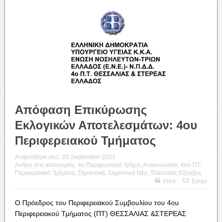
Απόφαση Επικύρωσης
Εκλογικών Αποτελεσμάτων: 4ου
Περιφερειακού Τμήματος
Αναρτήθηκε στις:
20 September 2021
Ανήκει στις κατηγορίες:
4o Περιφερειακό Τμήμα
,
Ανακοινώσεις 4ου ΠΤ
,
Περιφερειακά Τμήματα
,
Σημαντικά
,
Σημαντικά Νέα
,
Τελευταίες Εξελίξεις
Print
Email
Ο Πρόεδρος του Περιφερειακού Συμβουλίου του
4
ου
Περιφερειακού Τμήματος (ΠΤ) ΘΕΣΣΑΛΙΑΣ &ΣΤΕΡΕΑΣ