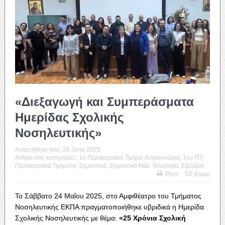
«Διεξαγωγή και Συμπεράσματα
Ημερίδας Σχολικής
Νοσηλευτικής»
Αναρτήθηκε στις:
26 June 2025
Ανήκει στις κατηγορίες:
1o Περιφερειακό Τμήμα
,
Ανακοινώσεις 1ου ΠΤ
,
Περιφερειακά Τμήματα
,
Σημαντικά
,
Σημαντικά Νέα
,
Τελευταίες Εξελίξεις
Print
Email
Το Σάββατο 24 Μαΐου 2025, στο Αμφιθέατρο του Τμήματος
Νοσηλευτικής ΕΚΠΑ πραγματοποιήθηκε υβριδικά η Ημερίδα
Σχολικής Νοσηλευτικής με θέμα:
«25 Χρόνια Σχολική