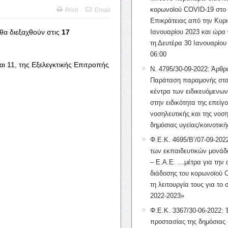
κορωνοϊού COVID-19 στο 
Print
Email
Επικράτειας από την Κυρι
 θα διεξαχθούν στις
17
Ιανουαρίου 2023 και ώρα 
τη Δευτέρα 30 Ιανουαρίου
06:00
αι 11, της Εξελεγκτικής Επιτροπής
Ν. 4795/30-09-2022: Άρθρ
Παράταση παραμονής στα
κέντρα των ειδικευόμενω
στην ειδικότητα της επείγ
νοσηλευτικής και της νοση
δημόσιας υγείας/κοινοτική
Φ.Ε.Κ. 4695/Β’/07-09-2022
των εκπαιδευτικών μονάδ
– Ε.Α.Ε. …μέτρα για την
διάδοσης του κορωνοϊού 
τη λειτουργία τους για το 
2022-2023»
Φ.Ε.Κ. 3367/30-06-2022: 
προστασίας της δημόσιας 