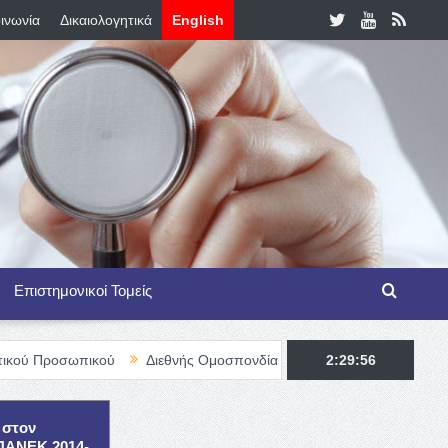
ινωνία
Δικαιολογητικά
English
Επιστημονικοί Τομείς
ωπικού
Διεθνής Ομοσπονδία Θαλασσαιμίας – TIF Fellowship Prog
2:29:57
 στον
ΕΠΑΝΕΚ 2014-