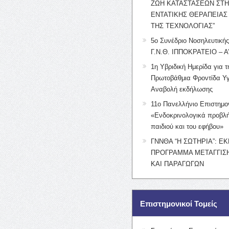
ΖΩΗ ΚΑΤΑΣΤΑΣΕΩΝ ΣΤ
ΕΝΤΑΤΙΚΗΣ ΘΕΡΑΠΕΙΑΣ
ΤΗΣ ΤΕΧΝΟΛΟΓΙΑΣ”
5ο Συνέδριο Νοσηλευτική
Γ.Ν.Θ. ΙΠΠΟΚΡΑΤΕΙΟ – Α
1η Υβριδική Ημερίδα για τ
Πρωτοβάθμια Φροντίδα Υγ
Αναβολή εκδήλωσης
11ο Πανελλήνιο Επιστημο
«Ενδοκρινολογικά προβλή
παιδιού και του εφήβου»
ΓΝΝΘΑ “Η ΣΩΤΗΡΙΑ”: Ε
ΠΡΟΓΡΑΜΜΑ ΜΕΤΑΓΓΙΣΗ
ΚΑΙ ΠΑΡΑΓΩΓΩΝ
Επιστημονικοί Τομείς