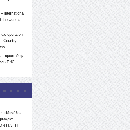
– International
f the world’s
 Co-operation
– Country
άδα
ης Ευρωπαϊκής
 του ENC.
ΜΣ «Μονάδες
μινάριο:
ΩΝ ΓΙΑ ΤΗ