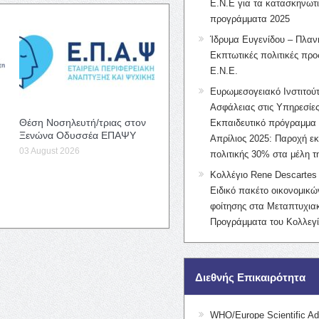
Ε.Ν.Ε για τα κατασκηνωτ
προγράμματα 2025
Ίδρυμα Ευγενίδου – Πλαν
Εκπτωτικές πολιτικές προς
Ε.Ν.Ε.
Ευρωμεσογειακό Ινστιτούτ
Ασφάλειας στις Υπηρεσίες
Θέση Νοσηλευτή/τριας στον
Εκπαιδευτικό πρόγραμμα 
Ξενώνα Οδυσσέα ΕΠΑΨΥ
Απρίλιος 2025: Παροχή ε
03 August 2026
πολιτικής 30% στα μέλη 
Κολλέγιο Rene Descartes 
Ειδικό πακέτο οικονομικ
φοίτησης στα Μεταπτυχια
Προγράμματα του Κολλεγί
Διεθνής Επικαιρότητα
WHO/Europe Scientific Ad