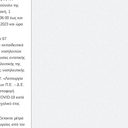
σύνολο της
ακή, 1
06:00 έως και
 2023 και ώρα
ο 67:
 εκπαιδευτικά
ν νοσηλευτών
ουσας εντατικής
λευτικής της
ς νοσηλευτικής
: «Λειτουργία
ων Π.Ε. – Δ.Ε.
 αποφυγή
COVID-19 κατά
σχολικό έτος
Έκτακτα μέτρα
υγείας από τον