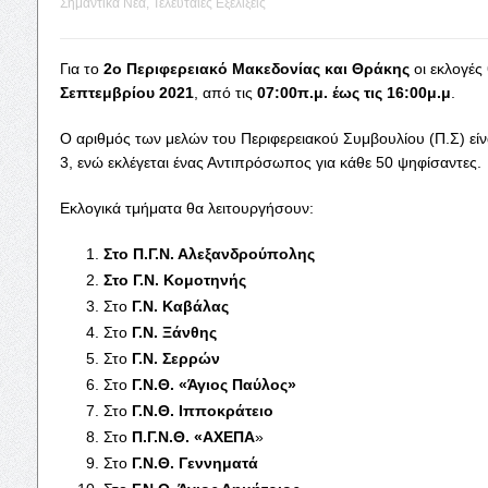
Σημαντικά Νέα
,
Τελευταίες Εξελίξεις
Για το
2ο Περιφερειακό Μακεδονίας και Θράκης
οι εκλογές
Σεπτεμβρίου 2021
, από τις
07:00π.μ. έως τις 16:00μ.μ
.
Ο αριθμός των μελών του Περιφερειακού Συμβουλίου (Π.Σ) είν
3, ενώ εκλέγεται ένας Αντιπρόσωπος για κάθε 50 ψηφίσαντες.
Εκλογικά τμήματα θα λειτουργήσουν:
Στο Π.Γ.Ν. Αλεξανδρούπολης
Στο Γ.Ν. Κομοτηνής
Στο
Γ.Ν. Καβάλας
Στο
Γ.Ν. Ξάνθης
Στο
Γ.Ν. Σερρών
Στο
Γ.Ν.Θ. «Άγιος Παύλος»
Στο
Γ.Ν.Θ.
Ιπποκράτειο
Στο
Π.Γ.Ν.Θ. «ΑΧΕΠΑ
»
Στο
Γ.Ν.Θ. Γεννηματά