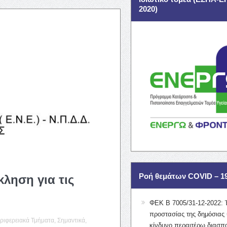
2020)
Ροή θεμάτων COVID – 1
ληση για τις
ΦΕΚ Β 7005/31-12-2022: 
προστασίας της δημόσιας 
ριφερειακά Τμήματα
,
Σημαντικά
,
κίνδυνο περαιτέρω διασπ