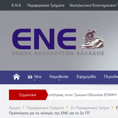
E.N.E.
Περιφερειακά Τμήματα
Νοσηλευτικοί Επιστημονικοί 
Νέα
Νομοθεσία
Εφημερίδα
Περιοδι
Θέση Νοσηλευτή/τριας στον Ξενώνα Οδυσσέα ΕΠΑΨΥ
Σημαντικά
Γενική 
Αρχική
Περιφερειακά Τμήματα
2o Περιφερειακό Τμήμα
Ε
Πρόσκληση για τις εκλογές της ΕΝΕ για το 2ο ΠΤ