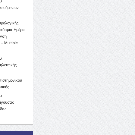
υ
ικευόμενων
υρολογικής
γκόσμια Ημέρα
υνση
– Multiple
υ
ηλευτικής
ιστημονικού
τικής
υ
ίγουσας
ίδας