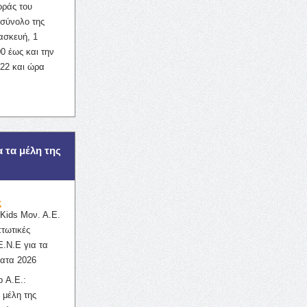
οράς του
σύνολο της
ασκευή, 1
0 έως και την
022 και ώρα
α τα μέλη της
ς
ids Μον. Α.Ε.
πτωτικές
Ε.Ν.Ε για τα
ατα 2026
 Α.Ε.:
 μέλη της