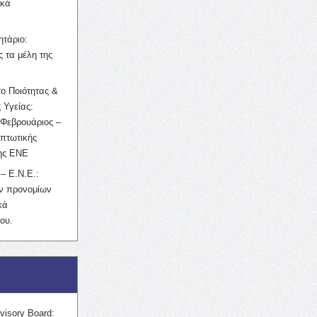
ικά
ητάριο:
 τα μέλη της
ο Ποιότητας &
 Υγείας:
Φεβρουάριος –
κπτωτικής
της ΕΝΕ
– Ε.Ν.Ε.:
ών προνομίων
κά
ου.
visory Board: