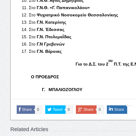
Στο
Γ.Ν.Θ. Άγιος Δημήτριος
Στο
Γ.Ν.Θ. «Γ. Παπανικολάου»
Στο
Ψυχιατρικό Νοσοκομείο Θεσσαλονίκης
Στο
Γ.Ν. Κατερίνης
Στο
Γ.Ν. Έδεσσας
Στο
Γ.Ν. Πτολεμαΐδας
Στο
Γ.Ν Γρεβενών
Στο
Γ.Ν. Βέροιας
ου
Για το Δ.Σ. του 2
Π.Τ. της Ε.
Ο ΠΡΟΕΔΡΟΣ Η ΓΕΝ. 
Γ. ΜΠΑΛΙΟΖΟΓΛΟΥ Μ.
Share
0
Tweet
0
Share
0
Share
Related Articles