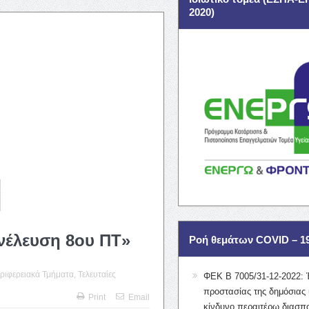
2020)
νέλευση 8ου ΠΤ»
Ροή θεμάτων COVID – 1
ριφερειακά Τμήματα
,
Τελευταίες
ΦΕΚ Β 7005/31-12-2022: 
προστασίας της δημόσιας 
Print
Email
κίνδυνο περαιτέρω διασπ