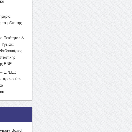
ικά
ητάριο:
 τα μέλη της
ο Ποιότητας &
 Υγείας:
Φεβρουάριος –
κπτωτικής
της ΕΝΕ
– Ε.Ν.Ε.:
ών προνομίων
κά
ου.
visory Board: