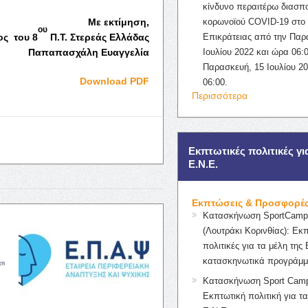
κίνδυνο περαιτέρω διασπ
Με εκτίμηση,
κορωνοϊού COVID-19 στο 
ου
ς του 8
Π.Τ. Στερεάς Ελλάδας
Επικράτειας από την Παρ
Παπαπασχάλη Ευαγγελία
Ιουλίου 2022 και ώρα 06:0
Παρασκευή, 15 Ιουλίου 2
Download PDF
06:00.
Περισσότερα
Εκπτωτικές πολιτικές γι
Ε.Ν.Ε.
Εκπτώσεις & Προσφορέ
Κατασκήνωση SportCampK
(Λουτράκι Κορινθίας): Εκ
πολιτικές για τα μέλη της 
κατασκηνωτικά προγράμμ
Κατασκήνωση Sport Camp
Εκπτωτική πολιτική για τα