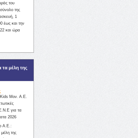
οράς του
σύνολο της
ασκευή, 1
0 έως και την
022 και ώρα
α τα μέλη της
ς
ids Μον. Α.Ε.
πτωτικές
Ε.Ν.Ε για τα
ατα 2026
 Α.Ε.:
 μέλη της