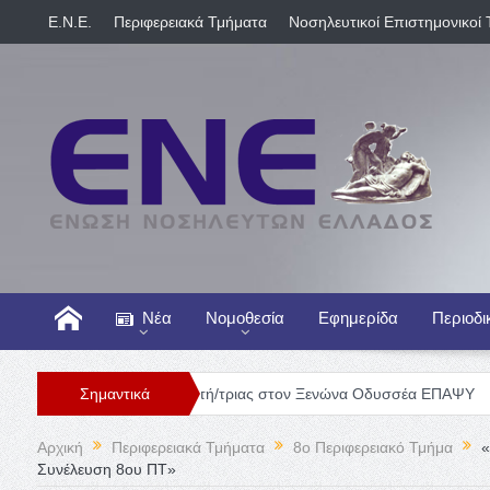
E.N.E.
Περιφερειακά Τμήματα
Νοσηλευτικοί Επιστημονικοί 
Νέα
Νομοθεσία
Εφημερίδα
Περιοδι
Θέση Νοσηλευτή/τριας στον Ξενώνα Οδυσσέα ΕΠΑΨΥ
Σημαντικά
Γενική Κλ
Αρχική
Περιφερειακά Τμήματα
8o Περιφερειακό Τμήμα
«
Συνέλευση 8ου ΠΤ»