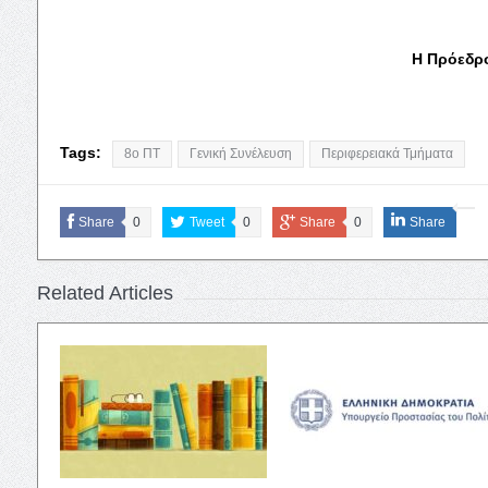
Η Πρόεδρο
Tags:
8ο ΠΤ
Γενική Συνέλευση
Περιφερειακά Τμήματα
Share
0
Tweet
0
Share
0
Share
Related Articles