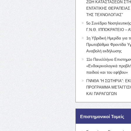
ΖΩΗ ΚΑΤΑΣΤΑΣΕΩΝ ΣΤ
ΕΝΤΑΤΙΚΗΣ ΘΕΡΑΠΕΙΑΣ
ΤΗΣ ΤΕΧΝΟΛΟΓΙΑΣ”
5ο Συνέδριο Νοσηλευτική
Γ.Ν.Θ. ΙΠΠΟΚΡΑΤΕΙΟ – Α
1η Υβριδική Ημερίδα για τ
Πρωτοβάθμια Φροντίδα Υγ
Αναβολή εκδήλωσης
11ο Πανελλήνιο Επιστημο
«Ενδοκρινολογικά προβλή
παιδιού και του εφήβου»
ΓΝΝΘΑ “Η ΣΩΤΗΡΙΑ”: Ε
ΠΡΟΓΡΑΜΜΑ ΜΕΤΑΓΓΙΣΗ
ΚΑΙ ΠΑΡΑΓΩΓΩΝ
Επιστημονικοί Τομείς