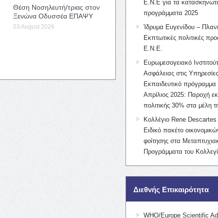
Ε.Ν.Ε για τα κατασκηνωτ
Θέση Νοσηλευτή/τριας στον
προγράμματα 2025
Ξενώνα Οδυσσέα ΕΠΑΨΥ
03 August 2026
Ίδρυμα Ευγενίδου – Πλαν
Εκπτωτικές πολιτικές προς
Ε.Ν.Ε.
Ευρωμεσογειακό Ινστιτούτ
Ασφάλειας στις Υπηρεσίες
Εκπαιδευτικό πρόγραμμα 
Απρίλιος 2025: Παροχή ε
πολιτικής 30% στα μέλη 
Κολλέγιο Rene Descartes 
Ειδικό πακέτο οικονομικ
φοίτησης στα Μεταπτυχια
Προγράμματα του Κολλεγί
Διεθνής Επικαιρότητα
WHO/Europe Scientific Ad