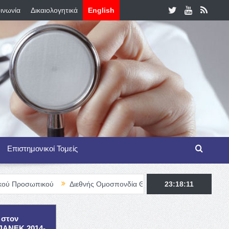
ινωνία
Δικαιολογητικά
English
Επιστημονικοί Τομείς
κού
Διεθνής Ομοσπονδία Θαλασσαιμίας – TIF Fellowship Program
23:18:12
 στον
ΕΠΑΝΕΚ 2014-