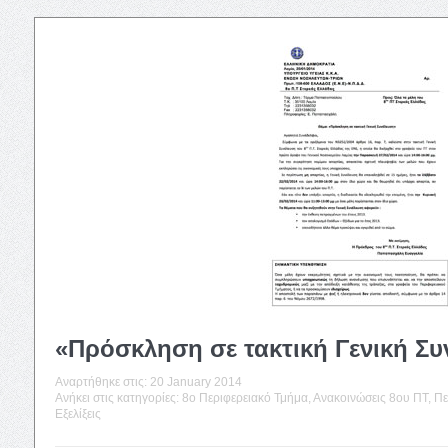
«Πρόσκληση σε τακτική Γενική Συ
Αναρτήθηκε στις:
20 January 2014
Ανήκει στις κατηγορίες:
8o Περιφερειακό Τμήμα
,
Ανακοινώσεις 8ου ΠΤ
,
Πε
Εξελίξεις