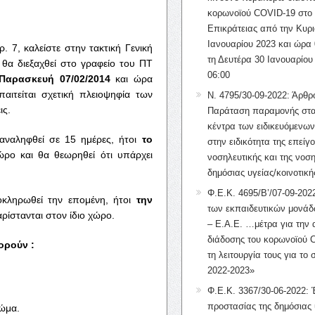
κορωνοϊού COVID-19 στο 
Επικράτειας από την Κυρι
Ιανουαρίου 2023 και ώρα 
7, καλείστε στην τακτική Γενική
τη Δευτέρα 30 Ιανουαρίου
 θα διεξαχθεί στο γραφείο του ΠΤ
06:00
 Παρασκευή
07/02/2014
και ώρα
αιτείται σχετική πλειοψηφία των
Ν. 4795/30-09-2022: Άρθρ
ις.
Παράταση παραμονής στα
κέντρα των ειδικευόμενω
αναληφθεί σε 15 ημέρες, ήτοι
το
στην ειδικότητα της επείγ
ώρο και θα θεωρηθεί ότι υπάρχει
νοσηλευτικής και της νοση
δημόσιας υγείας/κοινοτική
Φ.Ε.Κ. 4695/Β’/07-09-2022
οκληρωθεί την επομένη, ήτοι
την
των εκπαιδευτικών μονάδ
ρίστανται στον ίδιο χώρο.
– Ε.Α.Ε. …μέτρα για την
διάδοσης του κορωνοϊού 
ορούν :
τη λειτουργία τους για το 
2022-2023»
Φ.Ε.Κ. 3367/30-06-2022: 
προστασίας της δημόσιας 
σώμα.