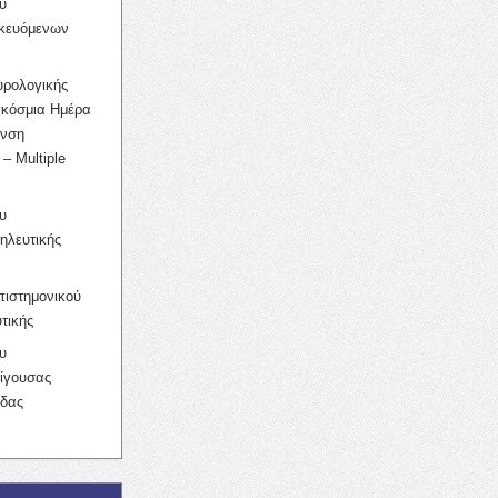
υ
ικευόμενων
υρολογικής
γκόσμια Ημέρα
υνση
– Multiple
υ
ηλευτικής
ιστημονικού
τικής
υ
ίγουσας
ίδας