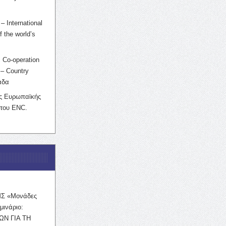
– International
f the world’s
 Co-operation
– Country
άδα
ης Ευρωπαϊκής
 του ENC.
ΜΣ «Μονάδες
μινάριο:
ΩΝ ΓΙΑ ΤΗ