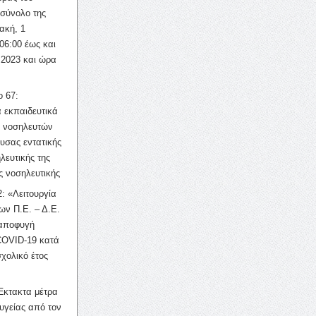
σύνολο της
ακή, 1
06:00 έως και
 2023 και ώρα
ο 67:
 εκπαιδευτικά
ν νοσηλευτών
ουσας εντατικής
λευτικής της
ς νοσηλευτικής
: «Λειτουργία
ων Π.Ε. – Δ.Ε.
 αποφυγή
COVID-19 κατά
σχολικό έτος
Έκτακτα μέτρα
υγείας από τον