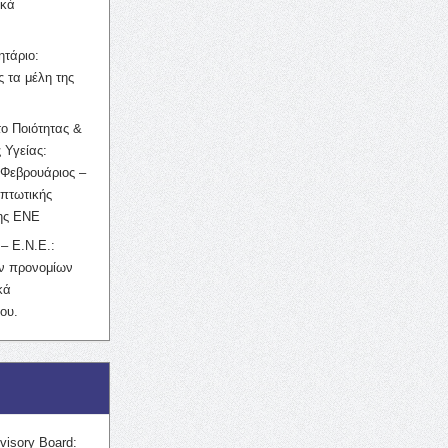
ικά
ητάριο:
 τα μέλη της
ο Ποιότητας &
 Υγείας:
Φεβρουάριος –
κπτωτικής
της ΕΝΕ
– Ε.Ν.Ε.:
ών προνομίων
κά
ου.
visory Board: