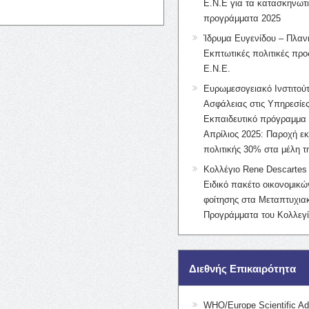
Ε.Ν.Ε για τα κατασκηνωτ
προγράμματα 2025
Ίδρυμα Ευγενίδου – Πλαν
Εκπτωτικές πολιτικές προς
Ε.Ν.Ε.
Ευρωμεσογειακό Ινστιτούτ
Ασφάλειας στις Υπηρεσίες
Εκπαιδευτικό πρόγραμμα 
Απρίλιος 2025: Παροχή ε
πολιτικής 30% στα μέλη 
Κολλέγιο Rene Descartes 
Ειδικό πακέτο οικονομικ
φοίτησης στα Μεταπτυχια
Προγράμματα του Κολλεγί
Διεθνής Επικαιρότητα
WHO/Europe Scientific Ad