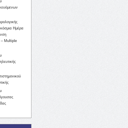
υ
ικευόμενων
υρολογικής
γκόσμια Ημέρα
υνση
– Multiple
υ
ηλευτικής
ιστημονικού
τικής
υ
ίγουσας
ίδας