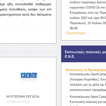
κίνδυνο περαιτέρω διασπ
έχει ήδη συντελεσθεί πειθαρχικό
κορωνοϊού COVID-19 στο 
μένη πεποίθηση, ενόψει των επί
Επικράτειας από την Παρ
δραστηριότητα αυτή δεν διέπραττε
Ιουλίου 2022 και ώρα 06:0
Παρασκευή, 15 Ιουλίου 2
06:00.
Περισσότερα
Εκπτωτικές πολιτικές γι
Ε.Ν.Ε.
Εκπτώσεις & Προσφορέ
Κατασκήνωση SportCampK
(Λουτράκι Κορινθίας): Εκ
πολιτικές για τα μέλη της 
κατασκηνωτικά προγράμμ
ΝΥΧΤΕΡΙΝΗ ΕΡΓΑΣΙΑ
Κατασκήνωση Sport Camp
10 February 2014
Εκπτωτική πολιτική για τα