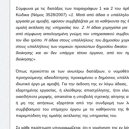
Σύμφωνα με τις διατάξεις των παραγράφων 1 και 2 του άρ
Κώδικα (Νόμος 3528/2007) «
1. Μετά από άδεια ο υπάλληλος
εργασία με αμοιβή, εφόσον συμβιβάζεται με τα καθήκοντα της 
ομαλή εκτέλεση της υπηρεσίας του. 2. Η άδεια χορηγείται για
από σύμφωνη αιτιολογημένη γνώμη του υπηρεσιακού συμβουλί
τον ίδιο τρόπο. Η άδεια στους υπαλλήλους του Δημοσίου χορη
στους υπαλλήλους των νομικών προσώπων δημοσίου δικαίου 
διοίκησης και αν δεν υπάρχει τέτοιο όργανο, από τον 
διοίκησης
».
Όπως προκύπτει εκ των ανωτέρω διατάξεων, ο νομοθέτη
προηγούμενης αδειοδότησης προκειμένου ο δημόσιος υπάλλη
ιδιωτικό έργο με αμοιβή. Για την έκδοση της εν λόγω άδεια
εξαρτημένης εργασίας, ή ελεύθερης απασχόλησης, ήτοι ελε
οιασδήποτε μορφής, απαιτείται η υποβολή σχετικής αίτησης 
ή μη της αιτήσεως εξαρτάται από την συνδρομή των λ
συμβιβασμού του επίμαχου έργου με τα καθήκοντα της θ
παρεμπόδιση της ομαλής εκτέλεσης της υπηρεσίας του.
Σε κάθε περίπτωση υπογραμμίζεται, ότι η χορήγηση της εν λό