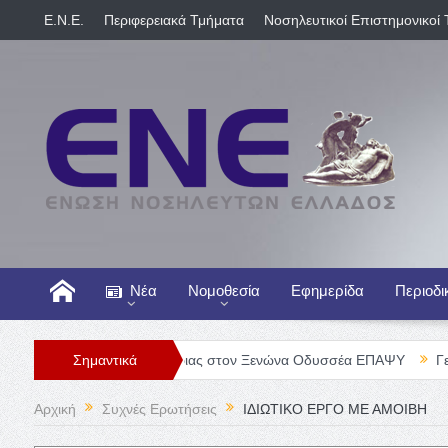
E.N.E.
Περιφερειακά Τμήματα
Νοσηλευτικοί Επιστημονικοί 
Νέα
Νομοθεσία
Εφημερίδα
Περιοδι
η Νοσηλευτή/τριας στον Ξενώνα Οδυσσέα ΕΠΑΨΥ
Σημαντικά
Γενική Κλινική
Αρχική
Συχνές Ερωτήσεις
ΙΔΙΩΤΙΚΟ ΕΡΓΟ ΜΕ ΑΜΟΙΒΗ