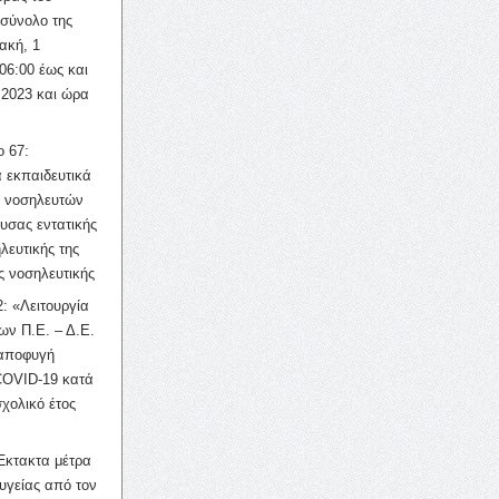
σύνολο της
ακή, 1
06:00 έως και
 2023 και ώρα
ο 67:
 εκπαιδευτικά
ν νοσηλευτών
ουσας εντατικής
λευτικής της
ς νοσηλευτικής
: «Λειτουργία
ων Π.Ε. – Δ.Ε.
 αποφυγή
COVID-19 κατά
σχολικό έτος
Έκτακτα μέτρα
υγείας από τον