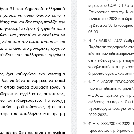
κορωνοϊού COVID-19 στο 
θρου 31 του Δημοσιοϋπαλληλικού
Επικράτειας από την Κυρι
 μπορεί να ασκεί ιδιωτικό έργο ή
Ιανουαρίου 2023 και ώρα 
θέσης του και δεν παρεμποδίζει την
τη Δευτέρα 30 Ιανουαρίου
 συγκεκριμένο έργο ή εργασία μετά
06:00
ου και μπορεί να ανακαλείται με
Ν. 4795/30-09-2022: Άρθρ
γείται από τον οικείο υπουργό και
Παράταση παραμονής στα
από το ανώτατο μονομελές όργανο
κέντρα των ειδικευόμενω
πρόεδρο του συλλογικού οργάνου
στην ειδικότητα της επείγ
νοσηλευτικής και της νοση
δημόσιας υγείας/κοινοτική
ς έχει καθιερώσει ένα σύστημα
λος να δύναται νομίμως να ασκεί
Φ.Ε.Κ. 4695/Β’/07-09-2022
ς, η οποία αφορά σύμβαση έργου ή
των εκπαιδευτικών μονάδ
υθέριου επαγγέλματος αυτοτελώς,
– Ε.Α.Ε. …μέτρα για την
από τον ενδιαφερόμενο. Η αποδοχή
διάδοσης του κορωνοϊού 
οιπών προϋποθέσεων, ήτοι του
τη λειτουργία τους για το 
έσης του υπαλλήλου και την μη
2022-2023»
Φ.Ε.Κ. 3367/30-06-2022: 
προστασίας της δημόσιας 
γω άδειας θα πρέπει να προηγείται