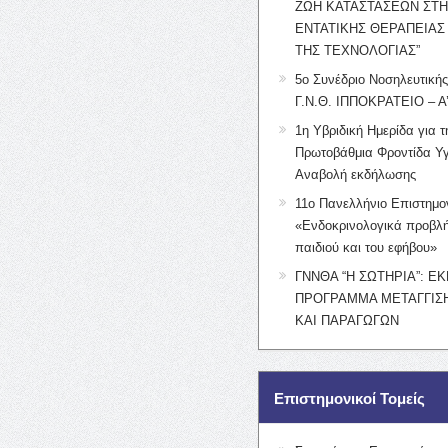
ΖΩΗ ΚΑΤΑΣΤΑΣΕΩΝ ΣΤ
ΕΝΤΑΤΙΚΗΣ ΘΕΡΑΠΕΙΑΣ
ΤΗΣ ΤΕΧΝΟΛΟΓΙΑΣ”
5ο Συνέδριο Νοσηλευτική
Γ.Ν.Θ. ΙΠΠΟΚΡΑΤΕΙΟ – Α
1η Υβριδική Ημερίδα για τ
Πρωτοβάθμια Φροντίδα Υγ
Αναβολή εκδήλωσης
11ο Πανελλήνιο Επιστημο
«Ενδοκρινολογικά προβλή
παιδιού και του εφήβου»
ΓΝΝΘΑ “Η ΣΩΤΗΡΙΑ”: Ε
ΠΡΟΓΡΑΜΜΑ ΜΕΤΑΓΓΙΣΗ
ΚΑΙ ΠΑΡΑΓΩΓΩΝ
Επιστημονικοί Τομείς