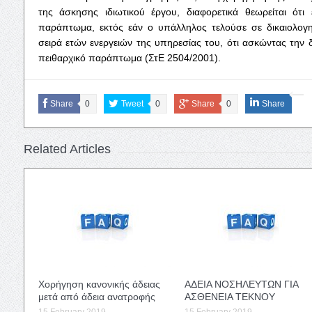
της άσκησης ιδιωτικού έργου, διαφορετικά θεωρείται ότι 
παράπτωμα, εκτός εάν ο υπάλληλος τελούσε σε δικαιολογη
σειρά ετών ενεργειών της υπηρεσίας του, ότι ασκώντας την 
πειθαρχικό παράπτωμα (ΣτΕ 2504/2001).
Share
0
Tweet
0
Share
0
Share
Related Articles
Χορήγηση κανονικής άδειας
ΑΔΕΙΑ ΝΟΣΗΛΕΥΤΩΝ ΓΙΑ
μετά από άδεια ανατροφής
ΑΣΘΕΝΕΙΑ ΤΕΚΝΟΥ
15 February 2019
15 February 2019