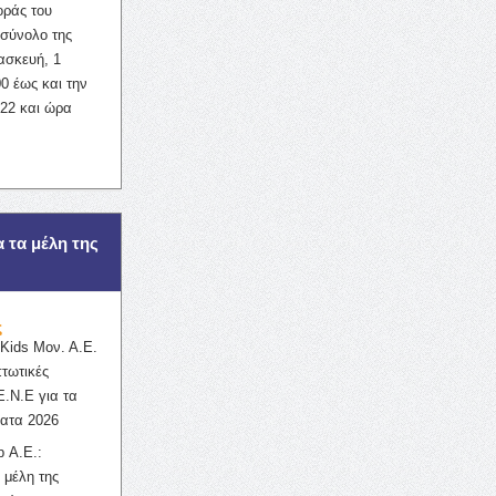
οράς του
σύνολο της
ασκευή, 1
0 έως και την
022 και ώρα
α τα μέλη της
ς
ids Μον. Α.Ε.
πτωτικές
Ε.Ν.Ε για τα
ατα 2026
 Α.Ε.:
 μέλη της