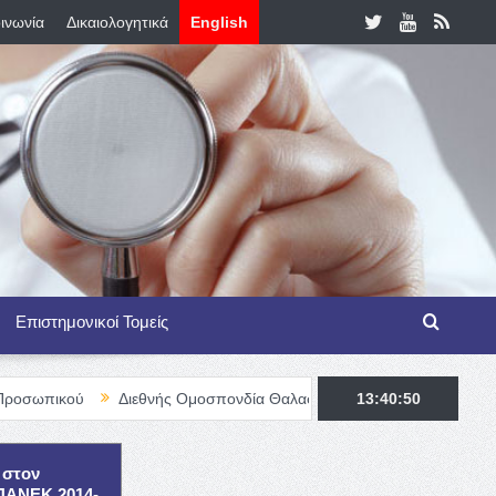
ινωνία
Δικαιολογητικά
English
Επιστημονικοί Τομείς
Διεθνής Ομοσπονδία Θαλασσαιμίας – TIF Fellowship Programme f
13:40:52
 στον
ΕΠΑΝΕΚ 2014-