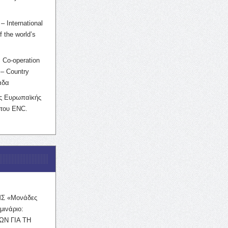
– International
f the world’s
 Co-operation
– Country
άδα
ης Ευρωπαϊκής
 του ENC.
ΜΣ «Μονάδες
μινάριο:
ΩΝ ΓΙΑ ΤΗ