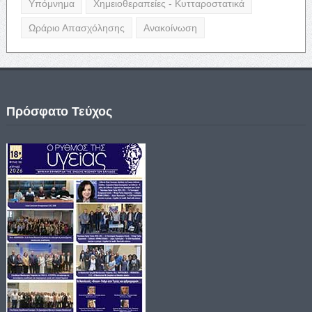
Υπόμνημα
Χημειοθεραπείες - Κυτταροστατικά
Ωράριο Απασχόλησης
Ανακοίνωση
Πρόσφατο Τεύχος