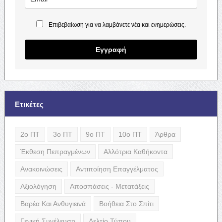
Επιβεβαίωση για να λαμβάνετε νέα και ενημερώσεις.
Εγγραφή
Ετικέτες
2ο ΠΤ
3ο ΠΤ
9ο ΠΤ
10ο ΠΤ
Άρθρα
Έκθεση Πεπραγμένων
Αλλότρια Καθήκοντα
Ανακοινώσεις
Αντιποίηση Επαγγέλματος
Αξιολόγηση
Αποσπάσεις - Μετατάξεις
Βαρέα Και Ανθυγιεινά
Βοήθεια Στο Σπίτι
Γενική Συνέλευση
Δελτίο Τύπου