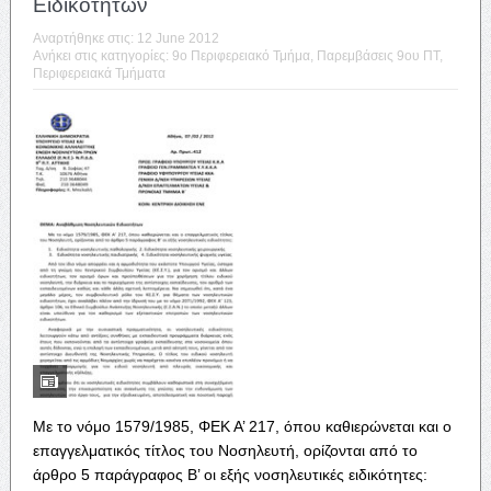
Ειδικοτήτων
Αναρτήθηκε στις:
12 June 2012
Ανήκει στις κατηγορίες:
9o Περιφερειακό Τμήμα
,
Παρεμβάσεις 9ου ΠΤ
,
Περιφερειακά Τμήματα
Με το νόμο 1579/1985, ΦΕΚ Α’ 217, όπου καθιερώνεται και ο
επαγγελματικός τίτλος του Νοσηλευτή, ορίζονται από το
άρθρο 5 παράγραφος Β’ οι εξής νοσηλευτικές ειδικότητες: