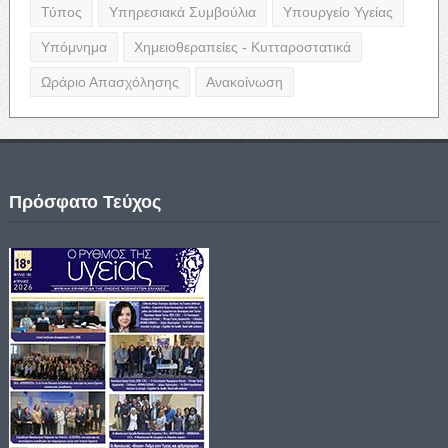
Τύπος
Υπηρεσιακά Συμβούλια
Υπουργείο Υγείας
Υπόμνημα
Χημειοθεραπείες - Κυτταροστατικά
Ωράριο Απασχόλησης
Ανακοίνωση
Πρόσφατο Τεύχος