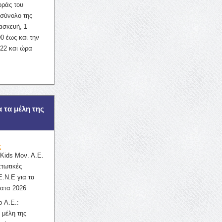
οράς του
σύνολο της
ασκευή, 1
0 έως και την
022 και ώρα
α τα μέλη της
ς
ids Μον. Α.Ε.
πτωτικές
Ε.Ν.Ε για τα
ατα 2026
 Α.Ε.:
 μέλη της