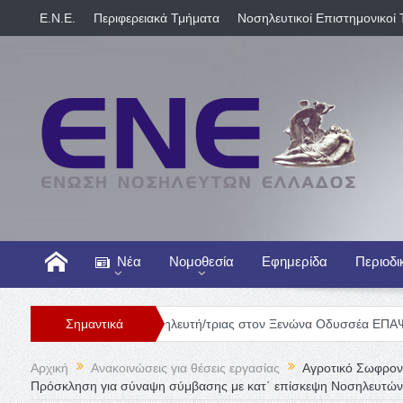
E.N.E.
Περιφερειακά Τμήματα
Νοσηλευτικοί Επιστημονικοί 
Νέα
Νομοθεσία
Εφημερίδα
Περιοδι
Θέση Νοσηλευτή/τριας στον Ξενώνα Οδυσσέα ΕΠΑΨΥ
Σημαντικά
Γενική
Αρχική
Ανακοινώσεις για θέσεις εργασίας
Αγροτικό Σωφρον
Πρόσκληση για σύναψη σύμβασης με κατ΄ επίσκεψη Νοσηλευτών-τ