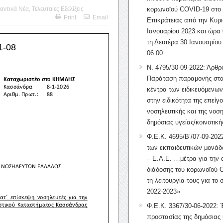
αντικά Νέα
,
Τελευταίες Εξελίξεις
κορωνοϊού COVID-19 στο 
Print
Email
Επικράτειας από την Κυρι
Ιανουαρίου 2023 και ώρα 
τη Δευτέρα 30 Ιανουαρίου
06:00
Ν. 4795/30-09-2022: Άρθρ
Παράταση παραμονής στα
κέντρα των ειδικευόμενω
στην ειδικότητα της επείγ
νοσηλευτικής και της νοση
δημόσιας υγείας/κοινοτική
Φ.Ε.Κ. 4695/Β’/07-09-2022
των εκπαιδευτικών μονάδ
– Ε.Α.Ε. …μέτρα για την
διάδοσης του κορωνοϊού 
τη λειτουργία τους για το 
2022-2023»
Φ.Ε.Κ. 3367/30-06-2022: 
προστασίας της δημόσιας 