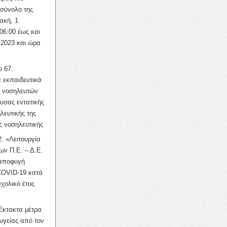
σύνολο της
ακή, 1
06:00 έως και
 2023 και ώρα
ο 67:
 εκπαιδευτικά
ν νοσηλευτών
ουσας εντατικής
λευτικής της
ς νοσηλευτικής
: «Λειτουργία
ων Π.Ε. – Δ.Ε.
 αποφυγή
COVID-19 κατά
σχολικό έτος
Έκτακτα μέτρα
υγείας από τον