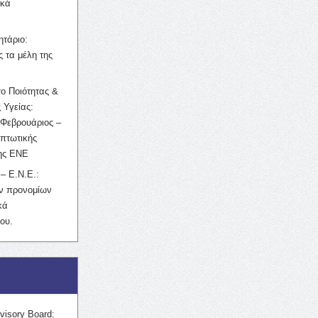
ικά
ητάριο:
 τα μέλη της
ο Ποιότητας &
 Υγείας:
Φεβρουάριος –
κπτωτικής
της ΕΝΕ
– Ε.Ν.Ε.:
ών προνομίων
κά
ου.
visory Board: