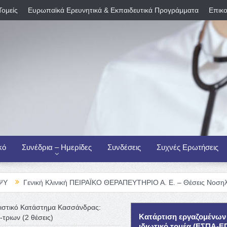
Τομείς
Ευρωπαϊκά Ερευνητικά & Εκπαιδευτικά Προγράμματα
Επικο
κό
Συνέδρια – Ημερίδες
Συνδέσεις
Συχνές Ερωτήσεις
 Κλινική ΠΕΙΡΑΪΚΟ ΘΕΡΑΠΕΥΤΗΡΙΟ Α. Ε. – Θέσεις Νοσηλευτικού Προ
ιστικό Κατάστημα Κασσάνδρας:
Κατάρτιση εργαζομένων
ριων (2 θέσεις)
ιδιωτικό τομέα (ΕΣΠΑ-