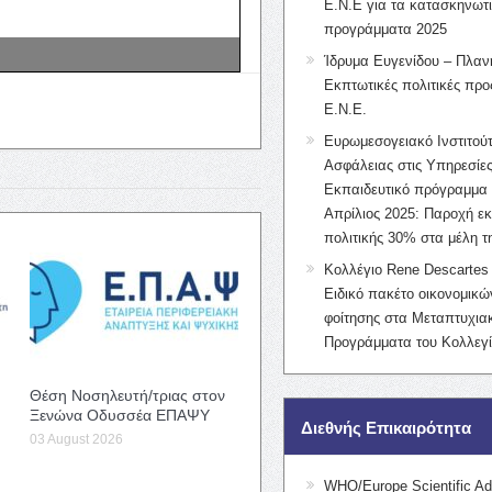
Ε.Ν.Ε για τα κατασκηνωτ
προγράμματα 2025
Ίδρυμα Ευγενίδου – Πλαν
Εκπτωτικές πολιτικές προς
Ε.Ν.Ε.
Ευρωμεσογειακό Ινστιτούτ
Ασφάλειας στις Υπηρεσίες
Εκπαιδευτικό πρόγραμμα 
Απρίλιος 2025: Παροχή ε
πολιτικής 30% στα μέλη 
Κολλέγιο Rene Descartes 
Ειδικό πακέτο οικονομικ
φοίτησης στα Μεταπτυχια
Προγράμματα του Κολλεγί
Θέση Νοσηλευτή/τριας στον
Ξενώνα Οδυσσέα ΕΠΑΨΥ
Διεθνής Επικαιρότητα
03 August 2026
WHO/Europe Scientific Ad