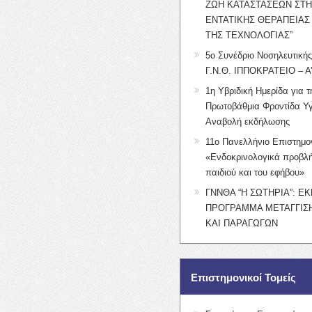
ΖΩΗ ΚΑΤΑΣΤΑΣΕΩΝ ΣΤ
ΕΝΤΑΤΙΚΗΣ ΘΕΡΑΠΕΙΑΣ
ΤΗΣ ΤΕΧΝΟΛΟΓΙΑΣ”
5ο Συνέδριο Νοσηλευτική
Γ.Ν.Θ. ΙΠΠΟΚΡΑΤΕΙΟ – Α
1η Υβριδική Ημερίδα για τ
Πρωτοβάθμια Φροντίδα Υγ
Αναβολή εκδήλωσης
11ο Πανελλήνιο Επιστημο
«Ενδοκρινολογικά προβλή
παιδιού και του εφήβου»
ΓΝΝΘΑ “Η ΣΩΤΗΡΙΑ”: Ε
ΠΡΟΓΡΑΜΜΑ ΜΕΤΑΓΓΙΣΗ
ΚΑΙ ΠΑΡΑΓΩΓΩΝ
Επιστημονικοί Τομείς