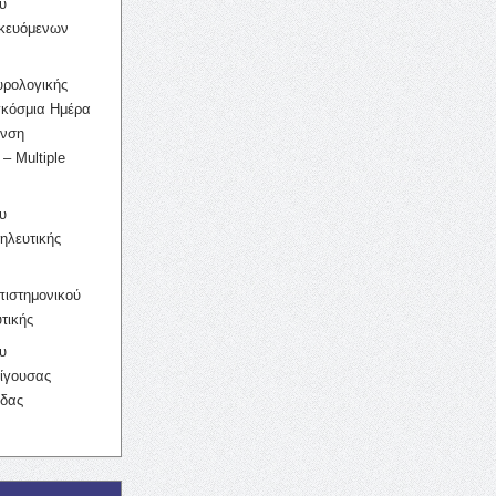
υ
ικευόμενων
υρολογικής
γκόσμια Ημέρα
υνση
– Multiple
υ
ηλευτικής
ιστημονικού
τικής
υ
ίγουσας
ίδας