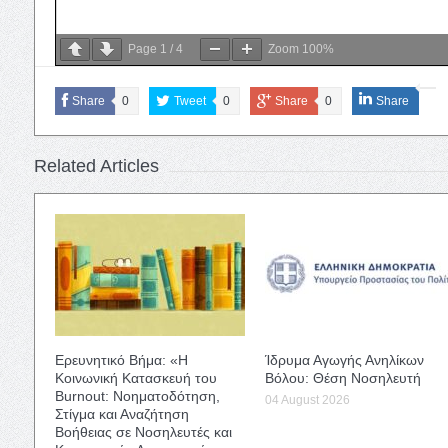
Page
1
/
4
Zoom
100%
Share
0
Tweet
0
Share
0
Share
Related Articles
Ερευνητικό Βήμα: «Η
Ίδρυμα Αγωγής Ανηλίκων
Κοινωνική Κατασκευή του
Βόλου: Θέση Νοσηλευτή
Burnout: Νοηματοδότηση,
04 August 2026
Στίγμα και Αναζήτηση
Βοήθειας σε Νοσηλευτές και