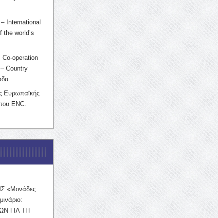
– International
f the world’s
 Co-operation
– Country
άδα
ης Ευρωπαϊκής
 του ENC.
ΜΣ «Μονάδες
μινάριο:
ΩΝ ΓΙΑ ΤΗ