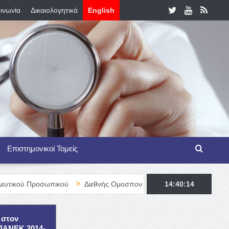
ινωνία
Δικαιολογητικά
English
Επιστημονικοί Τομείς
σωπικού
Διεθνής Ομοσπονδία Θαλασσαιμίας – TIF Fellowship Pro
14:40:15
 στον
ΕΠΑΝΕΚ 2014-