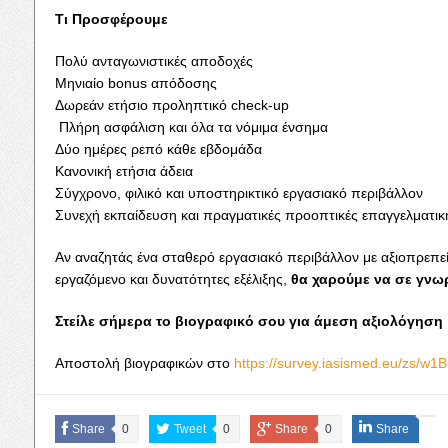
Τι Προσφέρουμε
Πολύ ανταγωνιστικές αποδοχές
Μηνιαίο bonus απόδοσης
Δωρεάν ετήσιο προληπτικό check-up
️ Πλήρη ασφάλιση και όλα τα νόμιμα ένσημα
Δύο ημέρες ρεπό κάθε εβδομάδα
Κανονική ετήσια άδεια
Σύγχρονο, φιλικό και υποστηρικτικό εργασιακό περιβάλλον
Συνεχή εκπαίδευση και πραγματικές προοπτικές επαγγελματική
Αν αναζητάς ένα σταθερό εργασιακό περιβάλλον με αξιοπρεπε
εργαζόμενο και δυνατότητες εξέλιξης,
θα χαρούμε να σε γνω
Στείλε σήμερα το βιογραφικό σου για άμεση αξιολόγηση 
Αποστολή βιογραφικών στο
https://survey.iasismed.eu/zs/w1
Share
0
Tweet
0
Share
0
Share