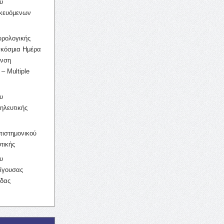
υ
ικευόμενων
υρολογικής
γκόσμια Ημέρα
υνση
– Multiple
υ
ηλευτικής
ιστημονικού
τικής
υ
ίγουσας
ίδας