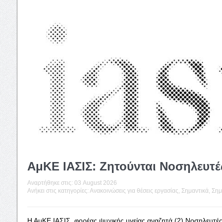
ΑμΚΕ ΙΑΣΙΣ: Ζητούνται Νοσηλευτέ
Αναρτήθηκε στις:
03 August 2026
Ανήκει στις κατηγορίες:
Ανακοινώσεις για θέσεις εργασίας
,
Σημαντικά
,
Σημ
Η ΑμΚΕ ΙΑΣΙΣ, φορέας ψυχικής υγείας αναζητά (2) Νοσηλευτέ