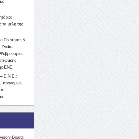
ικά
ητάριο:
 τα μέλη της
ο Ποιότητας &
 Υγείας:
Φεβρουάριος –
κπτωτικής
της ΕΝΕ
– Ε.Ν.Ε.:
ών προνομίων
κά
ου.
visory Board: