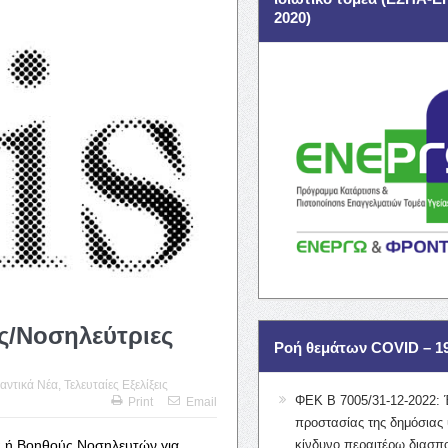
2020)
ς/Νοσηλεύτριες
Ροή θεμάτων COVID – 1
αντικά Νέα
,
Τελευταίες Εξελίξεις
ΦΕΚ Β 7005/31-12-2022: 
Print
Email
προστασίας της δημόσιας 
ς ή Βοηθούς Νοσηλευτών για
κίνδυνο περαιτέρω διασπ