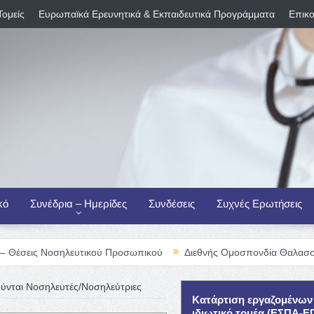
Τομείς
Ευρωπαϊκά Ερευνητικά & Εκπαιδευτικά Προγράμματα
Επικο
κό
Συνέδρια – Ημερίδες
Συνδέσεις
Συχνές Ερωτήσεις
ηλευτικού Προσωπικού
Διεθνής Ομοσπονδία Θαλασσαιμίας – TIF 
ύνται Νοσηλευτές/Νοσηλεύτριες
Κατάρτιση εργαζομένων
ιδιωτικό τομέα (ΕΣΠΑ-