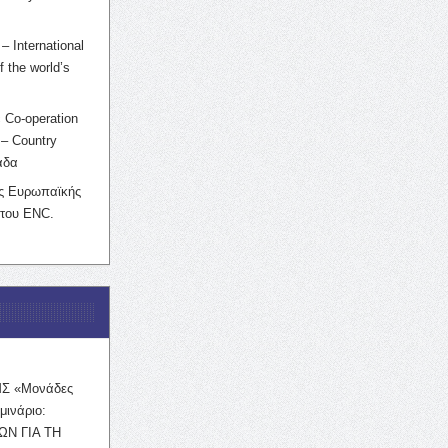
– International
f the world’s
 Co-operation
– Country
άδα
ης Ευρωπαϊκής
 του ENC.
ΜΣ «Μονάδες
μινάριο:
ΩΝ ΓΙΑ ΤΗ