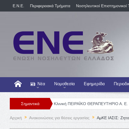
E.N.E.
Περιφερειακά Τμήματα
Νοσηλευτικοί Επιστημονικοί 
Νέα
Νομοθεσία
Εφημερίδα
Περιοδι
ΠΑΨΥ
Γενική Κλινική ΠΕΙΡΑΪΚΟ ΘΕΡΑΠΕΥΤΗΡΙΟ Α. Ε. – Θέσεις Νοσ
Σημαντικά
Αρχική
Ανακοινώσεις για θέσεις εργασίας
ΑμΚΕ ΙΑΣΙΣ: Ζητο