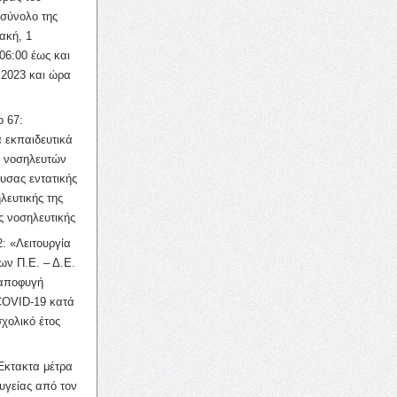
σύνολο της
ακή, 1
06:00 έως και
 2023 και ώρα
ο 67:
 εκπαιδευτικά
ν νοσηλευτών
ουσας εντατικής
λευτικής της
ς νοσηλευτικής
: «Λειτουργία
ων Π.Ε. – Δ.Ε.
 αποφυγή
COVID-19 κατά
σχολικό έτος
Έκτακτα μέτρα
υγείας από τον