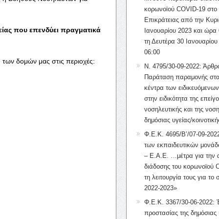
κορωνοϊού COVID-19 στο 
Επικράτειας από την Κυρι
είας που επενδύει πραγματικά
Ιανουαρίου 2023 και ώρα 
τη Δευτέρα 30 Ιανουαρίου
06:00
 των δομών μας στις περιοχές:
Ν. 4795/30-09-2022: Άρθρ
Παράταση παραμονής στα
κέντρα των ειδικευόμενω
στην ειδικότητα της επείγ
νοσηλευτικής και της νοση
δημόσιας υγείας/κοινοτική
Φ.Ε.Κ. 4695/Β’/07-09-2022
των εκπαιδευτικών μονάδ
– Ε.Α.Ε. …μέτρα για την
διάδοσης του κορωνοϊού 
τη λειτουργία τους για το 
2022-2023»
Φ.Ε.Κ. 3367/30-06-2022: 
προστασίας της δημόσιας 