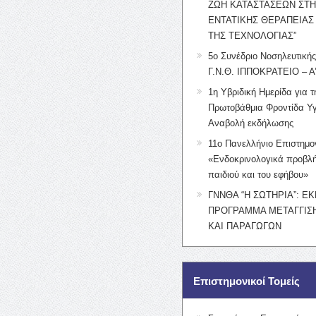
ΖΩΗ ΚΑΤΑΣΤΑΣΕΩΝ ΣΤ
ΕΝΤΑΤΙΚΗΣ ΘΕΡΑΠΕΙΑΣ
ΤΗΣ ΤΕΧΝΟΛΟΓΙΑΣ”
5ο Συνέδριο Νοσηλευτική
Γ.Ν.Θ. ΙΠΠΟΚΡΑΤΕΙΟ – Α
1η Υβριδική Ημερίδα για τ
Πρωτοβάθμια Φροντίδα Υγ
Αναβολή εκδήλωσης
11ο Πανελλήνιο Επιστημο
«Ενδοκρινολογικά προβλή
παιδιού και του εφήβου»
ΓΝΝΘΑ “Η ΣΩΤΗΡΙΑ”: Ε
ΠΡΟΓΡΑΜΜΑ ΜΕΤΑΓΓΙΣΗ
ΚΑΙ ΠΑΡΑΓΩΓΩΝ
Επιστημονικοί Τομείς