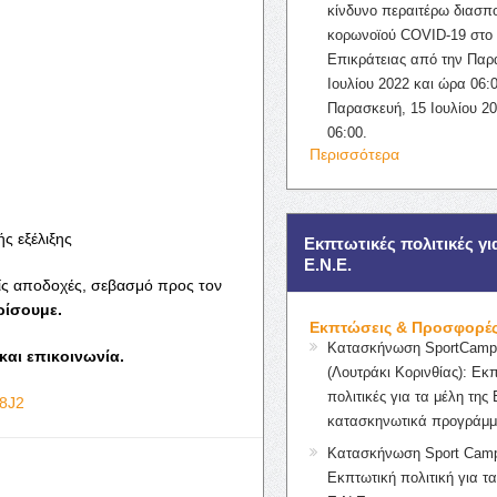
κίνδυνο περαιτέρω διασπ
κορωνοϊού COVID-19 στο 
Επικράτειας από την Παρ
Ιουλίου 2022 και ώρα 06:0
Παρασκευή, 15 Ιουλίου 2
06:00.
Περισσότερα
ς εξέλιξης
Εκπτωτικές πολιτικές γι
Ε.Ν.Ε.
ίς αποδοχές, σεβασμό προς τον
ρίσουμε.
Εκπτώσεις & Προσφορέ
Κατασκήνωση SportCampK
και επικοινωνία.
(Λουτράκι Κορινθίας): Εκ
πολιτικές για τα μέλη της 
B8J2
κατασκηνωτικά προγράμμ
Κατασκήνωση Sport Camp
Εκπτωτική πολιτική για τα