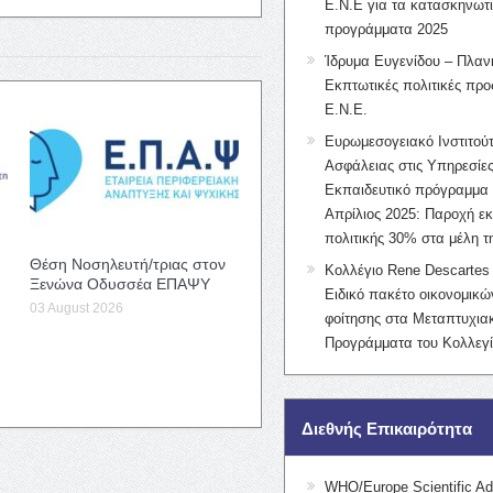
Ε.Ν.Ε για τα κατασκηνωτ
προγράμματα 2025
Ίδρυμα Ευγενίδου – Πλαν
Εκπτωτικές πολιτικές προς
Ε.Ν.Ε.
Ευρωμεσογειακό Ινστιτούτ
Ασφάλειας στις Υπηρεσίες
Εκπαιδευτικό πρόγραμμα 
Απρίλιος 2025: Παροχή ε
πολιτικής 30% στα μέλη 
Θέση Νοσηλευτή/τριας στον
Κολλέγιο Rene Descartes 
Ξενώνα Οδυσσέα ΕΠΑΨΥ
Ειδικό πακέτο οικονομικ
03 August 2026
φοίτησης στα Μεταπτυχια
Προγράμματα του Κολλεγί
Διεθνής Επικαιρότητα
WHO/Europe Scientific Ad