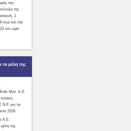
οράς του
σύνολο της
ασκευή, 1
0 έως και την
022 και ώρα
α τα μέλη της
ς
ids Μον. Α.Ε.
πτωτικές
Ε.Ν.Ε για τα
ατα 2026
 Α.Ε.:
 μέλη της