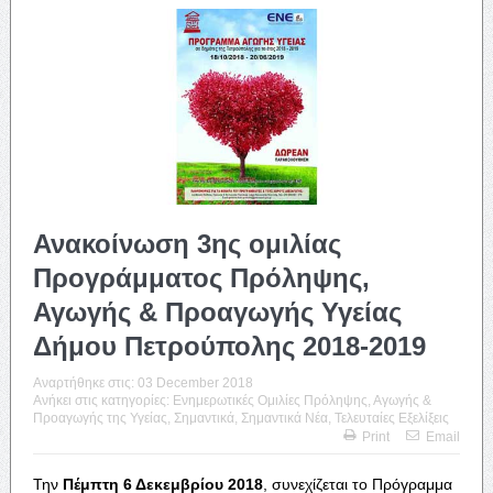
Ανακοίνωση 3ης ομιλίας
Προγράμματος Πρόληψης,
Αγωγής & Προαγωγής Υγείας
Δήμου Πετρούπολης 2018-2019
Αναρτήθηκε στις:
03 December 2018
Ανήκει στις κατηγορίες:
Ενημερωτικές Ομιλίες Πρόληψης, Αγωγής &
Προαγωγής της Υγείας
,
Σημαντικά
,
Σημαντικά Νέα
,
Τελευταίες Εξελίξεις
Print
Email
Την
Πέμπτη 6 Δεκεμβρίου 2018
, συνεχίζεται το Πρόγραμμα