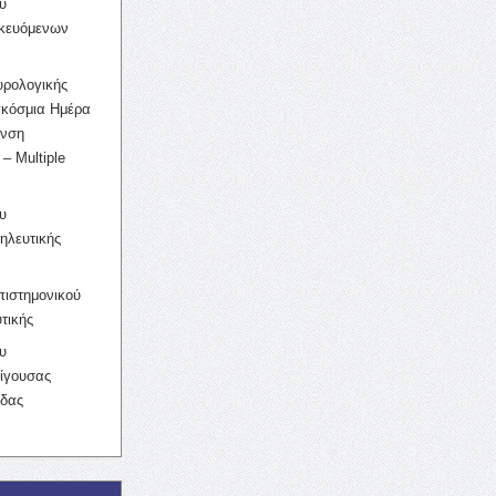
υ
ικευόμενων
υρολογικής
γκόσμια Ημέρα
υνση
– Multiple
υ
ηλευτικής
ιστημονικού
τικής
υ
ίγουσας
ίδας