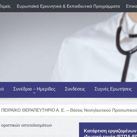
Τομείς
Ευρωπαϊκά Ερευνητικά & Εκπαιδευτικά Προγράμματα
Επικο
κό
Συνέδρια – Ημερίδες
Συνδέσεις
Συχνές Ερωτήσεις
ΕΡΑΠΕΥΤΗΡΙΟ Α. Ε. – Θέσεις Νοσηλευτικού Προσωπικού
Διεθνής 
η οριστικών αποτελεσμάτων
Κατάρτιση εργαζομένων
ιδιωτικό τομέα (ΕΣΠΑ-