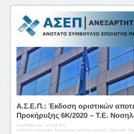
Α.Σ.Ε.Π.: Έκδοση οριστικών απο
Προκήρυξης 6Κ/2020 – Τ.Ε. Νοσηλ
Αναρτήθηκε στις:
12 April 2022
Ανήκει στις κατηγορίες:
Ανακοινώσεις για θέσεις εργασίας
,
Σημαντικά
,
Σημ