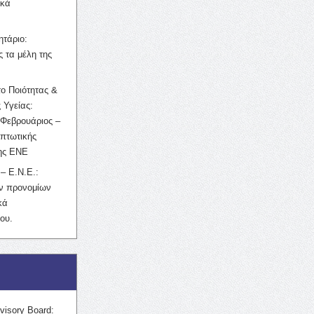
ικά
ητάριο:
 τα μέλη της
ο Ποιότητας &
 Υγείας:
Φεβρουάριος –
κπτωτικής
της ΕΝΕ
– Ε.Ν.Ε.:
ών προνομίων
κά
ου.
visory Board: