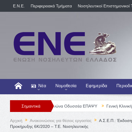
E.N.E.
Περιφερειακά Τμήματα
Νοσηλευτικοί Επιστημονικοί 
Νέα
Νομοθεσία
Εφημερίδα
Περιοδι
/τριας στον Ξενώνα Οδυσσέα ΕΠΑΨΥ
Σημαντικά
Γενική Κλινική ΠΕΙΡΑΪΚΟ Θ
Αρχική
Ανακοινώσεις για θέσεις εργασίας
Α.Σ.Ε.Π.: Έκδοσ
Προκήρυξης 6Κ/2020 – Τ.Ε. Νοσηλευτικής