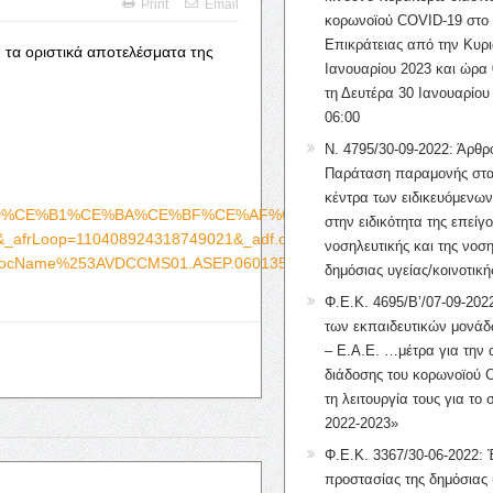
Print
Email
κορωνοϊού COVID-19 στο 
Επικράτειας από την Κυρι
 τα οριστικά αποτελέσματα της
Ιανουαρίου 2023 και ώρα 
τη Δευτέρα 30 Ιανουαρίου
06:00
Ν. 4795/30-09-2022: Άρθρ
Παράταση παραμονής στα
κέντρα των ειδικευόμενω
%91%CE%BD%CE%B1%CE%BA%CE%BF%CE%AF%CE%BD%CF%89%CF%83%
στην ειδικότητα της επείγ
frLoop=110408924318749021&_adf.ctrl-
νοσηλευτικής και της νοση
DocName%253AVDCCMS01.ASEP.060135%26_afrLoop%3D11040892431
δημόσιας υγείας/κοινοτική
Φ.Ε.Κ. 4695/Β’/07-09-2022
των εκπαιδευτικών μονάδ
– Ε.Α.Ε. …μέτρα για την
διάδοσης του κορωνοϊού 
τη λειτουργία τους για το 
2022-2023»
Φ.Ε.Κ. 3367/30-06-2022: 
προστασίας της δημόσιας 