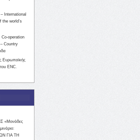
– International
f the world’s
 Co-operation
– Country
άδα
ης Ευρωπαϊκής
 του ENC.
ΜΣ «Μονάδες
μινάριο:
ΩΝ ΓΙΑ ΤΗ