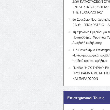
ΖΩΗ ΚΑΤΑΣΤΑΣΕΩΝ ΣΤ
ΕΝΤΑΤΙΚΗΣ ΘΕΡΑΠΕΙΑΣ
ΤΗΣ ΤΕΧΝΟΛΟΓΙΑΣ”
5ο Συνέδριο Νοσηλευτική
Γ.Ν.Θ. ΙΠΠΟΚΡΑΤΕΙΟ – Α
1η Υβριδική Ημερίδα για τ
Πρωτοβάθμια Φροντίδα Υγ
Αναβολή εκδήλωσης
11ο Πανελλήνιο Επιστημο
«Ενδοκρινολογικά προβλή
παιδιού και του εφήβου»
ΓΝΝΘΑ “Η ΣΩΤΗΡΙΑ”: Ε
ΠΡΟΓΡΑΜΜΑ ΜΕΤΑΓΓΙΣΗ
ΚΑΙ ΠΑΡΑΓΩΓΩΝ
Επιστημονικοί Τομείς