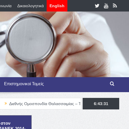
ινωνία
Δικαιολογητικά
English
Επιστημονικοί Τομείς
Ομοσπονδία Θαλασσαιμίας – TIF Fellowship Programme for Haemoglo
6:43:32
 στον
ΕΠΑΝΕΚ 2014-