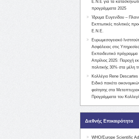
Ε.Ν.Ε για τα κατασκηνωτ
προγράμματα 2025
Ίδρυμα Ευγενίδου – Πλαν
Εκπτωτικές πολιτικές προς
Ε.Ν.Ε.
Ευρωμεσογειακό Ινστιτούτ
Ασφάλειας στις Υπηρεσίες
Εκπαιδευτικό πρόγραμμα 
Απρίλιος 2025: Παροχή ε
πολιτικής 30% στα μέλη 
Κολλέγιο Rene Descartes 
Ειδικό πακέτο οικονομικ
φοίτησης στα Μεταπτυχια
Προγράμματα του Κολλεγί
Διεθνής Επικαιρότητα
WHO/Europe Scientific Ad