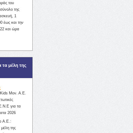
οράς του
σύνολο της
ασκευή, 1
0 έως και την
022 και ώρα
α τα μέλη της
ς
ids Μον. Α.Ε.
πτωτικές
Ε.Ν.Ε για τα
ατα 2026
 Α.Ε.:
 μέλη της