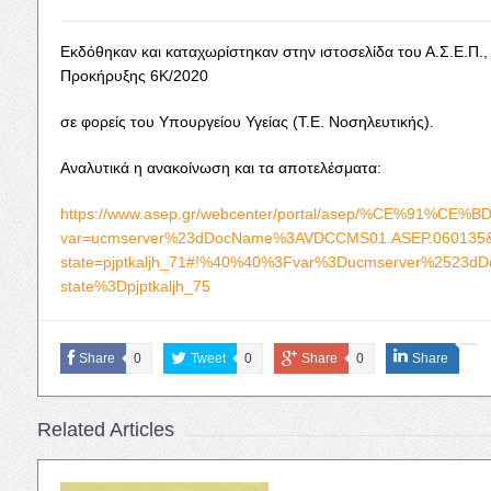
Ε
κδόθηκαν και καταχωρίστηκαν στην ιστοσελίδα του Α.Σ.Ε.Π.,
Προκήρυξης 6Κ/2020
σε φορείς του Υπουργείου Υγείας (Τ.Ε. Νοσηλευτικής).
Αναλυτικά η ανακοίνωση και τα αποτελέσματα:
https://www.asep.gr/webcenter/portal/asep/%CE
var=ucmserver%23dDocName%3AVDCCMS01.ASEP.060135&_a
state=pjptkaljh_71#!%40%40%3Fvar%3Ducmserver%2523d
state%3Dpjptkaljh_75
Share
0
Tweet
0
Share
0
Share
Related Articles