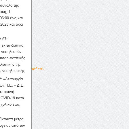
σύνολο της
ακή, 1
06:00 έως και
 2023 και ώρα
ο 67:
 εκπαιδευτικά
ν νοσηλευτών
CE%B7?
ουσας εντατικής
λευτικής της
8749021%26_adf.ctrl-
ς νοσηλευτικής
: «Λειτουργία
ων Π.Ε. – Δ.Ε.
 αποφυγή
COVID-19 κατά
σχολικό έτος
Έκτακτα μέτρα
υγείας από τον