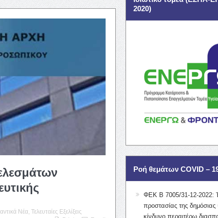
2020)
Ροή θεμάτων COVID – 1
τελεσμάτων
ευτικής
ΦΕΚ Β 7005/31-12-2022: 
προστασίας της δημόσιας 
αντικά Νέα
,
Τελευταίες Εξελίξεις
κίνδυνο περαιτέρω διασπ